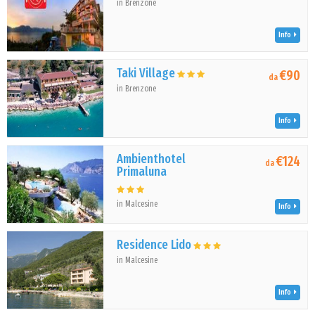
in Brenzone
Info
Taki Village
€90
da
in Brenzone
Info
Ambienthotel
€124
da
Primaluna
in Malcesine
Info
Residence Lido
in Malcesine
Info