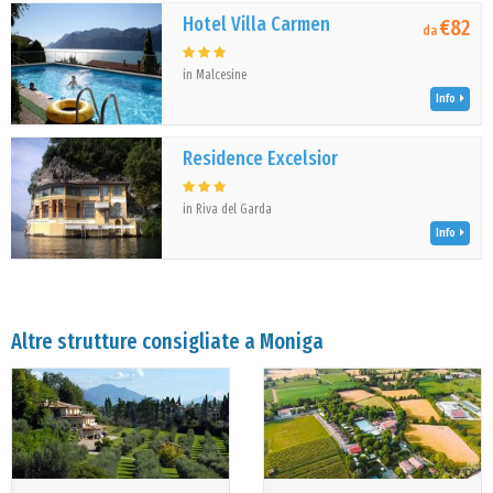
Hotel Villa Carmen
€82
da
in Malcesine
Info
Residence Excelsior
in Riva del Garda
Info
Altre strutture consigliate a Moniga