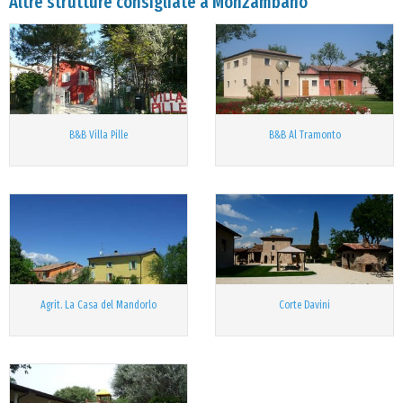
Altre strutture consigliate a Monzambano
B&B Villa Pille
B&B Al Tramonto
Agrit. La Casa del Mandorlo
Corte Davini