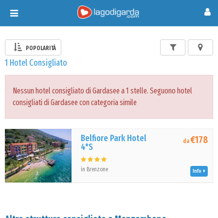
Toggle
navigation
POPOLARITÀ
1 Hotel Consigliato
Nessun hotel consigliato di Gardasee a 1 stelle. Seguono hotel
consigliati di Gardasee con categoria simile
Belfiore Park Hotel
€178
da
4*S
in Brenzone
Info