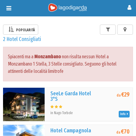
Toggle
navigation
POPOLARITÀ
2 Hotel Consigliati
Spiacenti ma a
Monzambano
non risulta nessun Hotel a
Monzambano 1 Stella, 3 Stelle consigliato. Seguono gli hotel
attinenti delle località limitrofe
SeeLe Garda Hotel
€29
da
3*S
in Nago Torbole
Info
Hotel Campagnola
€70
da