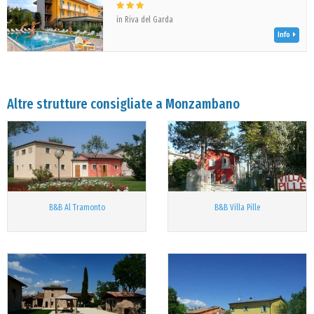
in Riva del Garda
Info
Altre strutture consigliate a Monzambano
B&B Al Tramonto
B&B Villa Pille