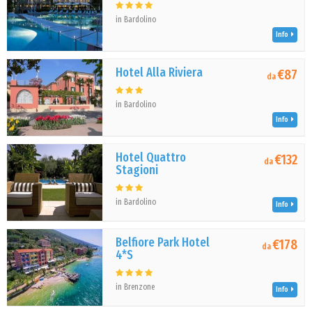
in Bardolino
Info
Hotel Alla Riviera
€87
da
in Bardolino
Info
Hotel Quattro
€132
da
Stagioni
in Bardolino
Info
Belfiore Park Hotel
€178
da
4*S
in Brenzone
Info