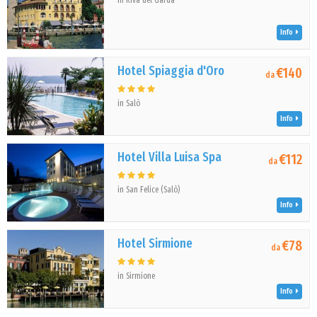
in Riva del Garda
Info
Hotel Spiaggia d'Oro
€140
da
in Salò
Info
Hotel Villa Luisa Spa
€112
da
in San Felice (Salò)
Info
Hotel Sirmione
€78
da
in Sirmione
Info