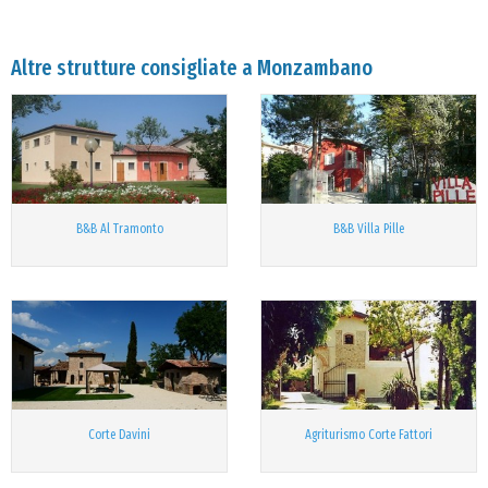
Altre strutture consigliate a Monzambano
B&B Al Tramonto
B&B Villa Pille
Corte Davini
Agriturismo Corte Fattori