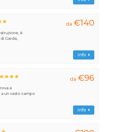
€140
da
ostruzione, è
 di Garda,
Info
€96
da
trova a
e a un vasto campo
Info