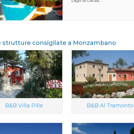
Lago di Garda,...
e strutture consigliate a Monzambano
B&B Villa Pille
B&B Al Tramonto