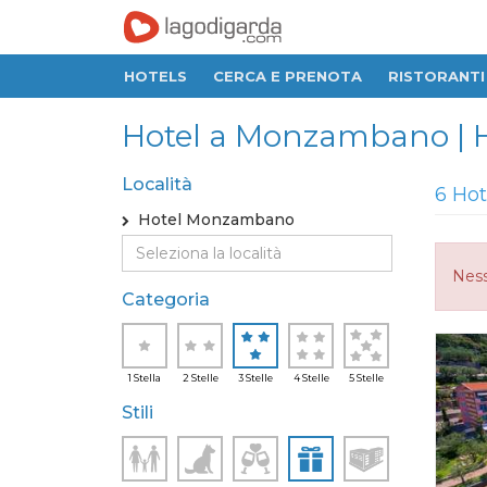
HOTELS
CERCA E PRENOTA
RISTORANTI
Hotel a Monzambano | Hot
Località
6 Hot
Hotel Monzambano
Ness
Categoria
1 Stella
2 Stelle
3 Stelle
4 Stelle
5 Stelle
Stili