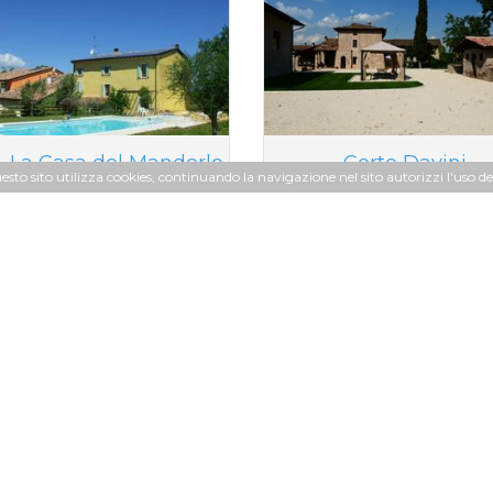
t. La Casa del Mandorlo
Corte Davini
uesto sito utilizza cookies, continuando la navigazione nel sito autorizzi l'uso de
i Hotels a Monzambano
Al Caminetto
Hotel Antico Borgo
Hotel Diga