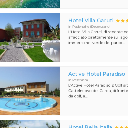
Hotel Villa Garuti
in Padenghe (Desenzano)
L'Hotel Villa Garuti, di recente c
affacciato direttamente sul lago
immerso nel verde del parco...
Active Hotel Paradiso
in Peschiera
L'Active Hotel Paradiso & Golf si 
Castelnuovo del Garda, di front
da golf, a...
Hotel Bella Italia