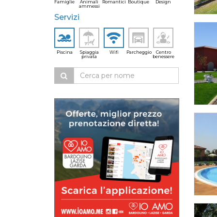
Famiglie
Animali
Romantici
Boutique
Design
ammessi
Servizi
Piscina
Spiaggia
Wifi
Parcheggio
Centro
privata
benessere