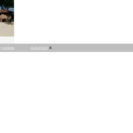
x
i
cookies
Autorizzo