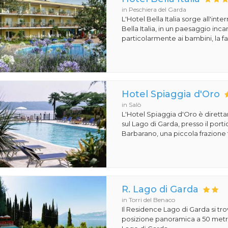
in Peschiera del Garda
L'Hotel Bella Italia sorge all'inte
Bella Italia, in un paesaggio in
particolarmente ai bambini, la fa
Hotel Spiaggia d'Oro
in Salò
L'Hotel Spiaggia d'Oro è dirett
sul Lago di Garda, presso il porti
Barbarano, una piccola frazione t
R. Lago di Garda
in Torri del Benaco
Il Residence Lago di Garda si tro
posizione panoramica a 50 metri