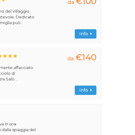
€100
da
rno del Villaggio
cantevole. Dedicato
miglia può...
Info
€140
da
amente affacciato
cciolo di
ra Salò...
Info
va in una
 dalla spiaggia del