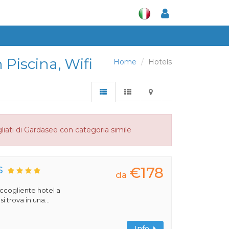
 Piscina, Wifi
Home
Hotels
liati di Gardasee con categoria simile
€178
S
da
 accogliente hotel a
 trova in una...
Info