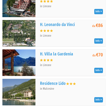
in Limone
Info
H. Leonardo da Vinci
€86
da
in Limone
Info
H. Villa la Gardenia
€70
da
in Limone
Info
Residence Lido
in Malcesine
Info