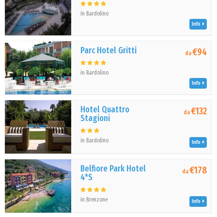
in Bardolino
Info
Parc Hotel Gritti
€94
da
in Bardolino
Info
Hotel Quattro
€132
da
Stagioni
in Bardolino
Info
Belfiore Park Hotel
€178
da
4*S
in Brenzone
Info