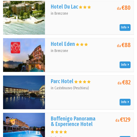
Hotel Du Lac
€80
da
in Brenzone
Info
Hotel Eden
€88
da
in Brenzone
Info
Parc Hotel
€82
da
in Castelnuovo (Peschiera)
Info
Boffenigo Panorama
€129
da
& Experience Hotel