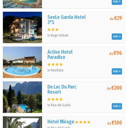
Info
SeeLe Garda Hotel
€29
da
3*S
in Nago Torbole
Info
Active Hotel
€96
da
Paradiso
in Peschiera
Info
Du Lac Du Parc
€200
da
Resort
in Riva del Garda
Info
Hotel Mirage
€100
da