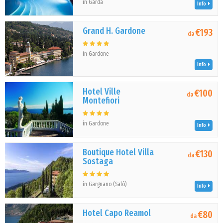
in Garda
Info
Grand H. Gardone
€193
da
in Gardone
Info
Hotel Ville
€100
da
Montefiori
in Gardone
Info
Boutique Hotel Villa
€130
da
Sostaga
in Gargnano (Salò)
Info
Hotel Capo Reamol
€80
da