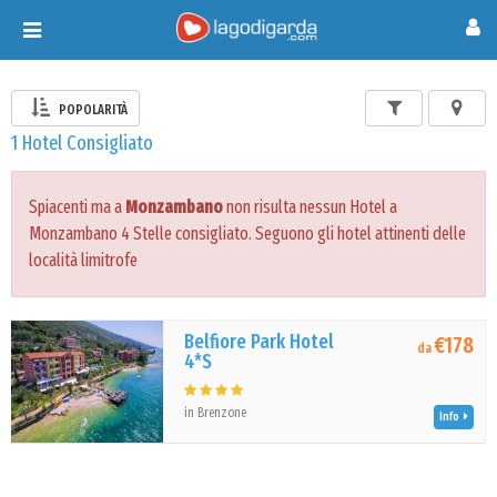
Toggle
navigation
POPOLARITÀ
1 Hotel Consigliato
Spiacenti ma a
Monzambano
non risulta nessun Hotel a
Monzambano 4 Stelle consigliato. Seguono gli hotel attinenti delle
località limitrofe
Belfiore Park Hotel
€178
da
4*S
in Brenzone
Info