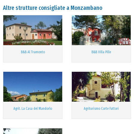
Altre strutture consigliate a Monzambano
B&B Al Tramonto
B&B Villa Pille
Agrit. La Casa del Mandorlo
Agriturismo Corte Fattori