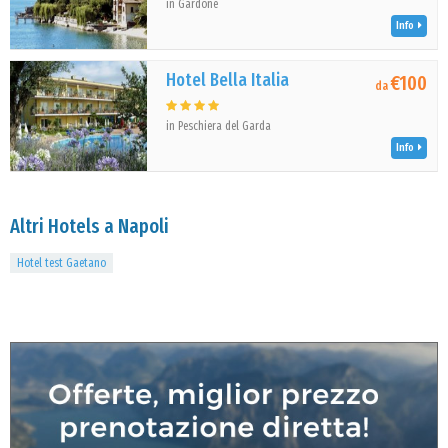
in Gardone
Info
Hotel Bella Italia
€100
da
in Peschiera del Garda
Info
Altri Hotels a Napoli
Hotel test Gaetano