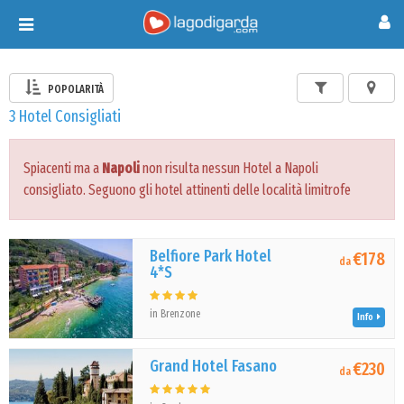
Toggle
navigation
POPOLARITÀ
3 Hotel Consigliati
Spiacenti ma a
Napoli
non risulta nessun Hotel a Napoli
consigliato. Seguono gli hotel attinenti delle località limitrofe
Belfiore Park Hotel
€178
da
4*S
in Brenzone
Info
Grand Hotel Fasano
€230
da