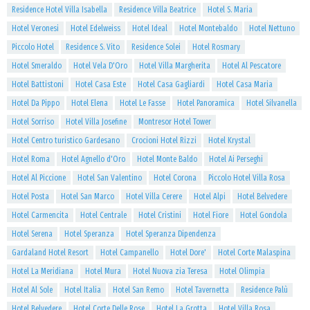
Residence Hotel Villa Isabella
Residence Villa Beatrice
Hotel S. Maria
Hotel Veronesi
Hotel Edelweiss
Hotel Ideal
Hotel Montebaldo
Hotel Nettuno
Piccolo Hotel
Residence S. Vito
Residence Solei
Hotel Rosmary
Hotel Smeraldo
Hotel Vela D'Oro
Hotel Villa Margherita
Hotel Al Pescatore
Hotel Battistoni
Hotel Casa Este
Hotel Casa Gagliardi
Hotel Casa Maria
Hotel Da Pippo
Hotel Elena
Hotel Le Fasse
Hotel Panoramica
Hotel Silvanella
Hotel Sorriso
Hotel Villa Josefine
Montresor Hotel Tower
Hotel Centro turistico Gardesano
Crocioni Hotel Rizzi
Hotel Krystal
Hotel Roma
Hotel Agnello d'Oro
Hotel Monte Baldo
Hotel Ai Perseghi
Hotel Al Piccione
Hotel San Valentino
Hotel Corona
Piccolo Hotel Villa Rosa
Hotel Posta
Hotel San Marco
Hotel Villa Cerere
Hotel Alpi
Hotel Belvedere
Hotel Carmencita
Hotel Centrale
Hotel Cristini
Hotel Fiore
Hotel Gondola
Hotel Serena
Hotel Speranza
Hotel Speranza Dipendenza
Gardaland Hotel Resort
Hotel Campanello
Hotel Dore'
Hotel Corte Malaspina
Hotel La Meridiana
Hotel Mura
Hotel Nuova zia Teresa
Hotel Olimpia
Hotel Al Sole
Hotel Italia
Hotel San Remo
Hotel Tavernetta
Residence Palù
Hotel Belvedere
Hotel Corte Delle Rose
Hotel La Grotta
Hotel Villa Rosa