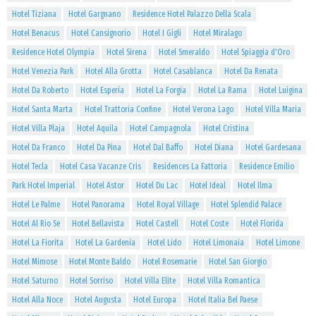
Hotel Tiziana
Hotel Gargnano
Residence Hotel Palazzo Della Scala
Hotel Benacus
Hotel Cansignorio
Hotel I Gigli
Hotel Miralago
Residence Hotel Olympia
Hotel Sirena
Hotel Smeraldo
Hotel Spiaggia d'Oro
Hotel Venezia Park
Hotel Alla Grotta
Hotel Casablanca
Hotel Da Renata
Hotel Da Roberto
Hotel Esperia
Hotel La Forgia
Hotel La Rama
Hotel Luigina
Hotel Santa Marta
Hotel Trattoria Confine
Hotel Verona Lago
Hotel Villa Maria
Hotel Villa Plaja
Hotel Aquila
Hotel Campagnola
Hotel Cristina
Hotel Da Franco
Hotel Da Pina
Hotel Dal Baffo
Hotel Diana
Hotel Gardesana
Hotel Tecla
Hotel Casa Vacanze Cris
Residences La Fattoria
Residence Emilio
Park Hotel Imperial
Hotel Astor
Hotel Du Lac
Hotel Ideal
Hotel Ilma
Hotel Le Palme
Hotel Panorama
Hotel Royal Village
Hotel Splendid Palace
Hotel Al Rio Se
Hotel Bellavista
Hotel Castell
Hotel Coste
Hotel Florida
Hotel La Fiorita
Hotel La Gardenia
Hotel Lido
Hotel Limonaia
Hotel Limone
Hotel Mimose
Hotel Monte Baldo
Hotel Rosemarie
Hotel San Giorgio
Hotel Saturno
Hotel Sorriso
Hotel Villa Elite
Hotel Villa Romantica
Hotel Alla Noce
Hotel Augusta
Hotel Europa
Hotel Italia Bel Paese