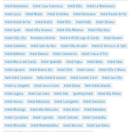
Hotel Beniamino
Hotel Casa Francesca
Hotel Elite
Hotel La Montanara
Hotel Lucia
Hotel Miami
Hotel Orchidea
Hotel Panorama
Hotel Rastel de Fer
Hotel Restel de Fer
Hotel Rialto
Hotel Rita
Hotel Rolly
Hotel Silvana
Hotel Sport
Hotel Villa Arianna
Hotel Villa Minerva
Hotel Villa Rina
Hotel Villa Zita
Residence Desirèe
Hotel A-ROSA Lago di Garda
Hotel Duomo
Hotel Gambero
Hotel Salò du Parc
Hotel Villa Arcadio
Hotel Al Terrazzo di Salò
Hotel Bellerive
Hotel Benaco
Hotel Commercio
Hotel Conca d'Oro
Hotel Mecca del Garda
Hotel Splendid
Hotel Vigna
Hotel Betty
Hotel Eden
Hotel Lepanto
Hotel Nonna Ebe
Hotel Olivi
Hotel Cesira
Hotel Villa S. Maria
Park Hotel Casimiro
Bella Hotel & Leisure
Hotel Garden Zorzi
Hotel San Filis
Hotel La Sorgente
Hotel Sacro Cuore
Hotel Diana
Park Hotel Jolanda
Hotel Laguna
Hotel San Zeno
Hotel Sole
Sporting Hotel
Hotel Alla Pineta
Hotel Aurora
Hotel Bellavista
Hotel Castagneto
Hotel Genziana
Hotel Miralago
Hotel Alla Palazzina
Hotel Aloisi
Hotel Belvedere
Hotel Cacciatore
Hotel Capriolo
Hotel Centrale
Hotel Costabella
Hotel Miravalle
Hotel Montebaldina
Hotel Narciso
Hotel San Remo