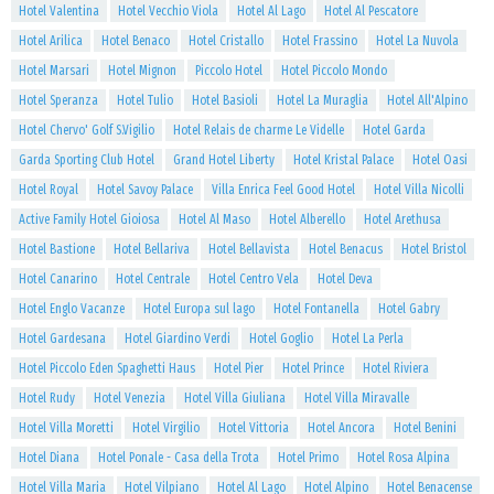
Hotel Valentina
Hotel Vecchio Viola
Hotel Al Lago
Hotel Al Pescatore
Hotel Arilica
Hotel Benaco
Hotel Cristallo
Hotel Frassino
Hotel La Nuvola
Hotel Marsari
Hotel Mignon
Piccolo Hotel
Hotel Piccolo Mondo
Hotel Speranza
Hotel Tulio
Hotel Basioli
Hotel La Muraglia
Hotel All'Alpino
Hotel Chervo' Golf S.Vigilio
Hotel Relais de charme Le Videlle
Hotel Garda
Garda Sporting Club Hotel
Grand Hotel Liberty
Hotel Kristal Palace
Hotel Oasi
Hotel Royal
Hotel Savoy Palace
Villa Enrica Feel Good Hotel
Hotel Villa Nicolli
Active Family Hotel Gioiosa
Hotel Al Maso
Hotel Alberello
Hotel Arethusa
Hotel Bastione
Hotel Bellariva
Hotel Bellavista
Hotel Benacus
Hotel Bristol
Hotel Canarino
Hotel Centrale
Hotel Centro Vela
Hotel Deva
Hotel Englo Vacanze
Hotel Europa sul lago
Hotel Fontanella
Hotel Gabry
Hotel Gardesana
Hotel Giardino Verdi
Hotel Goglio
Hotel La Perla
Hotel Piccolo Eden Spaghetti Haus
Hotel Pier
Hotel Prince
Hotel Riviera
Hotel Rudy
Hotel Venezia
Hotel Villa Giuliana
Hotel Villa Miravalle
Hotel Villa Moretti
Hotel Virgilio
Hotel Vittoria
Hotel Ancora
Hotel Benini
Hotel Diana
Hotel Ponale - Casa della Trota
Hotel Primo
Hotel Rosa Alpina
Hotel Villa Maria
Hotel Vilpiano
Hotel Al Lago
Hotel Alpino
Hotel Benacense