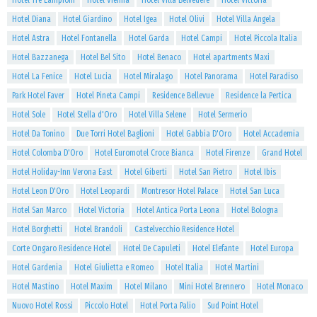
Hotel Tre Lampioni
Hotel Vienna
Hotel Villa Belvedere
Hotel Vittoria
Hotel Diana
Hotel Giardino
Hotel Igea
Hotel Olivi
Hotel Villa Angela
Hotel Astra
Hotel Fontanella
Hotel Garda
Hotel Campi
Hotel Piccola Italia
Hotel Bazzanega
Hotel Bel Sito
Hotel Benaco
Hotel apartments Maxi
Hotel La Fenice
Hotel Lucia
Hotel Miralago
Hotel Panorama
Hotel Paradiso
Park Hotel Faver
Hotel Pineta Campi
Residence Bellevue
Residence la Pertica
Hotel Sole
Hotel Stella d'Oro
Hotel Villa Selene
Hotel Sermerio
Hotel Da Tonino
Due Torri Hotel Baglioni
Hotel Gabbia D'Oro
Hotel Accademia
Hotel Colomba D'Oro
Hotel Euromotel Croce Bianca
Hotel Firenze
Grand Hotel
Hotel Holiday-Inn Verona East
Hotel Giberti
Hotel San Pietro
Hotel Ibis
Hotel Leon D'Oro
Hotel Leopardi
Montresor Hotel Palace
Hotel San Luca
Hotel San Marco
Hotel Victoria
Hotel Antica Porta Leona
Hotel Bologna
Hotel Borghetti
Hotel Brandoli
Castelvecchio Residence Hotel
Corte Ongaro Residence Hotel
Hotel De Capuleti
Hotel Elefante
Hotel Europa
Hotel Gardenia
Hotel Giulietta e Romeo
Hotel Italia
Hotel Martini
Hotel Mastino
Hotel Maxim
Hotel Milano
Mini Hotel Brennero
Hotel Monaco
Nuovo Hotel Rossi
Piccolo Hotel
Hotel Porta Palio
Sud Point Hotel