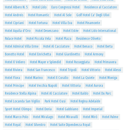
Hotel Albero N. 5
Hotel Lido
Euro Congressi Hotel
Residence al Cacciatore
Hotel Andreis
Hotel Romantic
Hotel Al Sole
Golf Hotel Ca' Degli Ulivi
Hotel Cipriani
Hotel Fortuna
Hotel Villa Eva
Hotel Pinamonte
Hotel Aquila d'Oro
Hotel Desenzano
Hotel Estée
Hotel Lido International
Palace Hotel
Hotel Piccola Vela
Hotel Plaza
Residence Oliveto
Hotel Admiral Villa Erme
Hotel Al Cacciatore
Hotel Benaco
Hotel Berta
Bonotto Hotel
Hotel Enrichetta
Hotel Giardinetto
Hotel Armony
Hotel Il Veliero
Hotel Mayer e Splendid
Hotel Passeggiata
Hotel Primavera
Hotel Riviera
Hotel San Francesco
Hotel Tripoli
Hotel Vittorio
Hotel Alessi
Hotel Flora
Hotel Marino
Hotel Il Corallo
Hotel La Quiete
Hotel Moniga
Hotel Principe
Hotel Vecchia Napoli
Hotel Vittoria
Hotel Aurora
Residence Stella Alpina
Hotel Al Cacciatore
Hotel Baldo
Hotel Du Parc
Hotel Locanda San Vigilio
Park Hotel Oasi
Hotel Regina Adelaide
Sport Hotel Olimpo
Hotel Doria
Hotel Gabbiano
Hotel Imperial
Hotel Marco Polo
Hotel Miralago
Hotel Miravalli
Hotel Mirò
Hotel Palme
Hotel Royal
Hotel Silvestro
Hotel Suite Dipendenza Royal