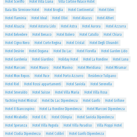
Hotel Sceriffo
Hotel Villa Liana
Villa Cortine Palace Hotel
Baia Blu Sirmione Hotel
Hotel Broglia
Hotel Continental
Hotel Eden
Hotel Flaminia
Hotel Ideal
Hotel Olivi
Hotel Abacus
Hotel Alfieri
Hotel Alsazia
Hotel Astoria Lido
Hotel Astra
Hotel Aurora
Hotel Azzurra
Hotel Belvedere
Hotel Benaco
Hotel Bolero
Hotel Catullo
Hotel Chiara
Hotel Cigno Nero
Hotel Corte Regina
Hotel Cristal
Hotel Degli Oleandri
Hotel Desirèe
Hotel Dogana
Hotel Du Lac
Hotel Fiorella
Hotel Garden Lido
Hotel Gardenia
Hotel Giardino
Holiday Hotel
Hotel La Rondine
Hotel Luna
Hotel Marconi
Hotel Mauro
Hotel Mavino
Hotel Meridiana
Hotel Miramar
Hotel Mon Repos
Hotel Pace
Hotel Porto Azzurro
Residence Tulipano
Hotel Riel
Hotel Rossi appartamenti
Hotel Saviola
Hotel Serenella
Hotel Smeraldo
Hotel Suisse
Hotel Villa Maria
Hotel Villa Rosa
Yachting Hotel Mistral
Hotel Du Lac Dipendenza
Hotel Ganfo
Hotel Grifone
Hotel Il Biancospino
Hotel La Rondine Dipendenza
Hotel Marconi Dipendenza
Hotel Mirabello
Hotel O.K.
Hotel Olimpia
Hotel Saviola Dipendenza
Hotel Speranza
Hotel Villa Pagoda
Hotel Villa Paradiso
Villa Pioppi Hotel
Hotel Clodia Dipendenza
Hotel Colibrì
Hotel Ganfo Dipendenza