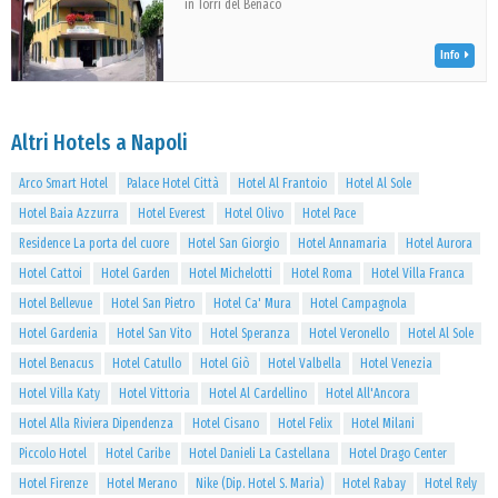
in Torri del Benaco
Info
Altri Hotels a Napoli
Arco Smart Hotel
Palace Hotel Città
Hotel Al Frantoio
Hotel Al Sole
Hotel Baia Azzurra
Hotel Everest
Hotel Olivo
Hotel Pace
Residence La porta del cuore
Hotel San Giorgio
Hotel Annamaria
Hotel Aurora
Hotel Cattoi
Hotel Garden
Hotel Michelotti
Hotel Roma
Hotel Villa Franca
Hotel Bellevue
Hotel San Pietro
Hotel Ca' Mura
Hotel Campagnola
Hotel Gardenia
Hotel San Vito
Hotel Speranza
Hotel Veronello
Hotel Al Sole
Hotel Benacus
Hotel Catullo
Hotel Giò
Hotel Valbella
Hotel Venezia
Hotel Villa Katy
Hotel Vittoria
Hotel Al Cardellino
Hotel All'Ancora
Hotel Alla Riviera Dipendenza
Hotel Cisano
Hotel Felix
Hotel Milani
Piccolo Hotel
Hotel Caribe
Hotel Danieli La Castellana
Hotel Drago Center
Hotel Firenze
Hotel Merano
Nike (Dip. Hotel S. Maria)
Hotel Rabay
Hotel Rely