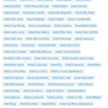
Hotel Paradiso
Hotel Pineta del Lago
Hotel Rubino
Hotel Santoni
Hotel Torbole
Hotel Villa Claudia
Hotel Villa Magnolia
Hotel Villa Stella
Hotel Villa Verde
Hotel Villabella
Hotel Zanella
Hotel Casa Morandi
Hotel Casa Nataly
Hotel Casa Romani
Hotel Giardino
Hotel Monte Baldo
Hotel Santa Lucia
Hotel Villa Alberta
Hotel Villa Clara
Hotel VILLA GLORIA
Hotel Villa Irma
Hotel Villa Orchidea
Hotel Villa Rosa
Hotel Francesco
Hotel Ischia
Hotel Luisa
Hotel Stefanelli
Hotel Tetto d'Oro
Hotel Villa al Vento
Hotel Villa Mimosa
Hotel Casa Martinelli
Residence Villa Cristina
Hotel Villa Quaranta
Hotel Locanda Santa Giulia
Hotel West Garda
Hotel La Bussola
Hotel Rio
Hotel Francesco
Hotel Ketty
Hotel La Rocchetta
Hotel La Carica
Hotel La Carica Dipendenza
Hotel Ai Capitani
Aurora ApartHotel
Hotel Dolci Colli
Green Park Hotel
Hotel Maraschina
Hotel Nettuno
Hotel Nuova Barcaccia
Hotel Olioso
Hotel Rosetta
Hotel San Marco
Hotel Al Veliero
Hotel Belvedere
Hotel Johnson
Hotel La Favorita
Hotel La Perla
Hotel La Vela
Hotel Milano
Hotel Papa
Hotel Peschiera
Hotel Pilotto
Hotel San Marco Dipendenza