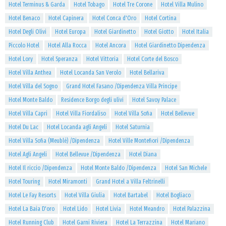
Hotel Terminus & Garda
Hotel Tobago
Hotel Tre Corone
Hotel Villa Mulino
Hotel Benaco
Hotel Capinera
Hotel Conca d'Oro
Hotel Cortina
Hotel Degli Olivi
Hotel Europa
Hotel Giardinetto
Hotel Giotto
Hotel Italia
Piccolo Hotel
Hotel Alla Rocca
Hotel Ancora
Hotel Giardinetto Dipendenza
Hotel Lory
Hotel Speranza
Hotel Vittoria
Hotel Corte del Bosco
Hotel Villa Anthea
Hotel Locanda San Verolo
Hotel Bellariva
Hotel Villa del Sogno
Grand Hotel Fasano /Dipendenza Villa Principe
Hotel Monte Baldo
Residence Borgo degli ulivi
Hotel Savoy Palace
Hotel Villa Capri
Hotel Villa Fiordaliso
Hotel Villa Sofia
Hotel Bellevue
Hotel Du Lac
Hotel Locanda agli Angeli
Hotel Saturnia
Hotel Villa Sofia (Meublè) /Dipendenza
Hotel Ville Montefiori /Dipendenza
Hotel Agli Angeli
Hotel Bellevue /Dipendenza
Hotel Diana
Hotel Il riccio /Dipendenza
Hotel Monte Baldo /Dipendenza
Hotel San Michele
Hotel Touring
Hotel Miramonti
Grand Hotel a Villa Feltrinelli
Hotel Le Fay Resorts
Hotel Villa Giulia
Hotel Bartabel
Hotel Bogliaco
Hotel La Baia D'oro
Hotel Lido
Hotel Livia
Hotel Meandro
Hotel Palazzina
Hotel Running Club
Hotel Garni Riviera
Hotel La Terrazzina
Hotel Mariano