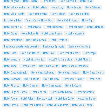
Hotel Mignon
Hotel Riviera
Hotel Rodos
Hotel Splendid
Hotel Susy
Hotel Villa Margherita
Hotel Letizia
Hotel Lory
Hotel Luscia
Hotel Silvana
Hotel Villa Grazia
Hotel Don Pedro
Hotel Europa
Hotel Maximilian
Park Hotel Eden
Tennis Center Hotel Olivi
Hotel Val di Sogno
Hotel Alpi
Hotel Antonella
Hotel Astoria
Hotel Bellavista
Hotel Benacus
Hotel Cristallo
Hotel Diana
Hotel Dolomiti
Hotel Luna Rossa
Hotel Malcesine
Hotel Meridiana
Hotel Oasi Beach
Hotel Orchidea
Residence apartments Loncrini
Residence Spiaggia
Residence Sporting
Hotel Rosa
Hotel San Marco
Hotel Sole
Hotel Val di Monte
Hotel Vega
Hotel Venezia
Hotel Villa Monica
Hotel Villa Smeralda
Hotel Alpino
Hotel Anna
Hotel Aurora
Hotel Baia Verde
Hotel Casa Alessandra
Hotel Casa Antonelli
Hotel Casa Rabagno
Hotel Casa Sartori
Hotel Casa Serena
Hotel Cassone
Hotel Catullo
Hotel Da Tino
Hotel Daniel Terme
Hotel Erika
Hotel Firenze
Hotel Garden
Hotel Gardesana
Hotel Il Cedro
Hotel Lago di Garda
Hotel Modena
Hotel Monte Baldo
Hotel Panorama
Hotel Paola
Hotel Peler
Piccolo Hotel
Hotel San Carlo
Hotel San Remo
Hotel Sirena
Hotel Stella Alpina
Hotel Villa Andreis
Hotel Villa Florida