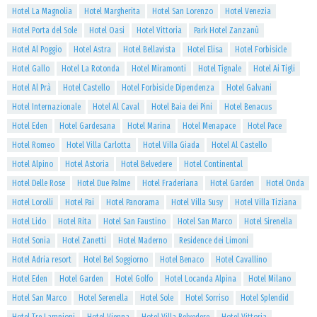
Hotel La Magnolia
Hotel Margherita
Hotel San Lorenzo
Hotel Venezia
Hotel Porta del Sole
Hotel Oasi
Hotel Vittoria
Park Hotel Zanzanù
Hotel Al Poggio
Hotel Astra
Hotel Bellavista
Hotel Elisa
Hotel Forbisicle
Hotel Gallo
Hotel La Rotonda
Hotel Miramonti
Hotel Tignale
Hotel Ai Tigli
Hotel Al Prà
Hotel Castello
Hotel Forbisicle Dipendenza
Hotel Galvani
Hotel Internazionale
Hotel Al Caval
Hotel Baia dei Pini
Hotel Benacus
Hotel Eden
Hotel Gardesana
Hotel Marina
Hotel Menapace
Hotel Pace
Hotel Romeo
Hotel Villa Carlotta
Hotel Villa Giada
Hotel Al Castello
Hotel Alpino
Hotel Astoria
Hotel Belvedere
Hotel Continental
Hotel Delle Rose
Hotel Due Palme
Hotel Fraderiana
Hotel Garden
Hotel Onda
Hotel Lorolli
Hotel Pai
Hotel Panorama
Hotel Villa Susy
Hotel Villa Tiziana
Hotel Lido
Hotel Rita
Hotel San Faustino
Hotel San Marco
Hotel Sirenella
Hotel Sonia
Hotel Zanetti
Hotel Maderno
Residence dei Limoni
Hotel Adria resort
Hotel Bel Soggiorno
Hotel Benaco
Hotel Cavallino
Hotel Eden
Hotel Garden
Hotel Golfo
Hotel Locanda Alpina
Hotel Milano
Hotel San Marco
Hotel Serenella
Hotel Sole
Hotel Sorriso
Hotel Splendid