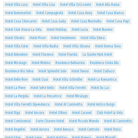
Hotel Villa Lara
Hotel Villa Lisa
Hotel Villa Orizzonte
Hotel Alla Rama
Hotel Bommartini
Hotel Campagnola
Hotel Casa Anny
Hotel Casa Bianca
Hotel Casa Chincarini
Hotel Casa Gaby
Hotel Casa Marinella
Hotel Casa Popi
Hotel Club House La Vela
Hotel Holiday
Hotel Lucia
Hotel Navene
Hotel Oliveto
Hotel Priori
Hotel Vendemme
Hotel Villa Edera
Hotel Villa Ester
Hotel Villa Nadia
Hotel Villa Silvana
Hotel Donna Sivia
Hotel Belvedere
Hotel Florence
Hotel Florida
La Quiete Park Hotel
Hotel Miralago
Hotel Molino
Residence Bellavista
Residence Onda Blu
Residence Rio Selva
Hotel Splendid Sole
Hotel Tenesi
Hotel Zodiaco
Hotel Belle Rive
Hotel Oasi
Hotel Villa Schindler
Hotel La Romantica
Hotel La Pieve
Hotel Sette Bello
Hotel Villa Ferretti
Hotel Du Lac
Hotel La Pergola
Hotel La Pescatrice
Hotel Miralago
Hotel Villa Ferretti Dipendenza
Hotel Al Caminetto
Hotel Antico Borgo
Hotel Diga
Hotel Ancora
Hotel Olfino
Hotel Caravel
Club Hotel la Vela
Hotel Continental
Forte Charme Hotel
Hotel Piccolo Mondo
Hotel Al Caminetto
Hotel Angelini
Hotel Aurora
Hotel Benaco
Hotel Centrale
Hotel Doria
Hotel Eden
Hotel Geier
Hotel Holiday
Hotel Ifigenia
Hotel Miorelli