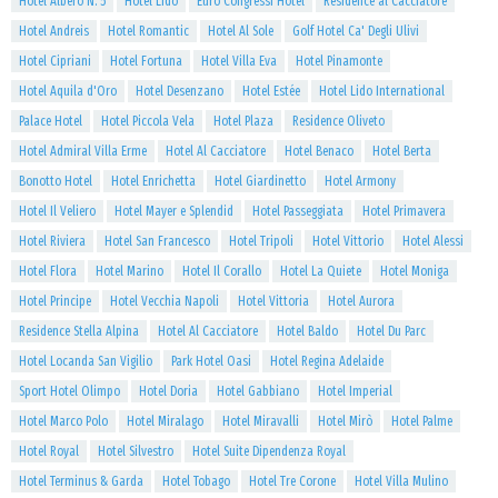
Hotel Albero N. 5
Hotel Lido
Euro Congressi Hotel
Residence al Cacciatore
Hotel Andreis
Hotel Romantic
Hotel Al Sole
Golf Hotel Ca' Degli Ulivi
Hotel Cipriani
Hotel Fortuna
Hotel Villa Eva
Hotel Pinamonte
Hotel Aquila d'Oro
Hotel Desenzano
Hotel Estée
Hotel Lido International
Palace Hotel
Hotel Piccola Vela
Hotel Plaza
Residence Oliveto
Hotel Admiral Villa Erme
Hotel Al Cacciatore
Hotel Benaco
Hotel Berta
Bonotto Hotel
Hotel Enrichetta
Hotel Giardinetto
Hotel Armony
Hotel Il Veliero
Hotel Mayer e Splendid
Hotel Passeggiata
Hotel Primavera
Hotel Riviera
Hotel San Francesco
Hotel Tripoli
Hotel Vittorio
Hotel Alessi
Hotel Flora
Hotel Marino
Hotel Il Corallo
Hotel La Quiete
Hotel Moniga
Hotel Principe
Hotel Vecchia Napoli
Hotel Vittoria
Hotel Aurora
Residence Stella Alpina
Hotel Al Cacciatore
Hotel Baldo
Hotel Du Parc
Hotel Locanda San Vigilio
Park Hotel Oasi
Hotel Regina Adelaide
Sport Hotel Olimpo
Hotel Doria
Hotel Gabbiano
Hotel Imperial
Hotel Marco Polo
Hotel Miralago
Hotel Miravalli
Hotel Mirò
Hotel Palme
Hotel Royal
Hotel Silvestro
Hotel Suite Dipendenza Royal
Hotel Terminus & Garda
Hotel Tobago
Hotel Tre Corone
Hotel Villa Mulino