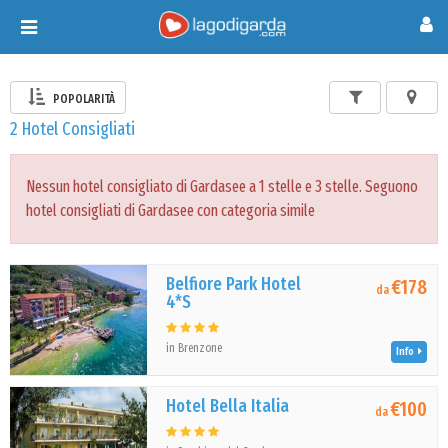
Toggle
navigation
POPOLARITÀ
2 Hotel Consigliati
Nessun hotel consigliato di Gardasee a 1 stelle e 3 stelle. Seguono
hotel consigliati di Gardasee con categoria simile
Belfiore Park Hotel
€178
da
4*S
in Brenzone
Info
Hotel Bella Italia
€100
da