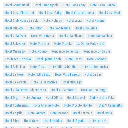
Hotel Bommartini
Hotel Campagnola
Hotel Casa Anny
Hotel Casa Bianca
Hotel Casa Chincarini
Hotel Casa Gaby
Hotel Casa Marinella
Hotel Casa Popi
Hotel Club House La Vela
Hotel Holiday
Hotel Lucia
Hotel Navene
Hotel Oliveto
Hotel Priori
Hotel Vendemme
Hotel Villa Edera
Hotel Villa Ester
Hotel Villa Nadia
Hotel Villa Silvana
Hotel Donna Sivia
Hotel Belvedere
Hotel Florence
Hotel Florida
La Quiete Park Hotel
Hotel Miralago
Hotel Molino
Residence Bellavista
Residence Onda Blu
Residence Rio Selva
Hotel Splendid Sole
Hotel Tenesi
Hotel Zodiaco
Hotel Belle Rive
Hotel Oasi
Hotel Villa Schindler
Hotel La Romantica
Hotel La Pieve
Hotel Sette Bello
Hotel Villa Ferretti
Hotel Du Lac
Hotel La Pergola
Hotel La Pescatrice
Hotel Miralago
Hotel Villa Ferretti Dipendenza
Hotel Al Caminetto
Hotel Antico Borgo
Hotel Diga
Hotel Ancora
Hotel Olfino
Hotel Caravel
Club Hotel la Vela
Hotel Continental
Forte Charme Hotel
Hotel Piccolo Mondo
Hotel Al Caminetto
Hotel Angelini
Hotel Aurora
Hotel Benaco
Hotel Centrale
Hotel Doria
Hotel Eden
Hotel Geier
Hotel Holiday
Hotel Ifigenia
Hotel Miorelli