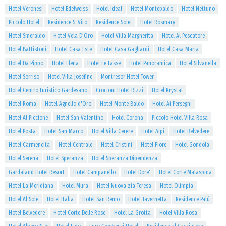
Hotel Veronesi
Hotel Edelweiss
Hotel Ideal
Hotel Montebaldo
Hotel Nettuno
Piccolo Hotel
Residence S. Vito
Residence Solei
Hotel Rosmary
Hotel Smeraldo
Hotel Vela D'Oro
Hotel Villa Margherita
Hotel Al Pescatore
Hotel Battistoni
Hotel Casa Este
Hotel Casa Gagliardi
Hotel Casa Maria
Hotel Da Pippo
Hotel Elena
Hotel Le Fasse
Hotel Panoramica
Hotel Silvanella
Hotel Sorriso
Hotel Villa Josefine
Montresor Hotel Tower
Hotel Centro turistico Gardesano
Crocioni Hotel Rizzi
Hotel Krystal
Hotel Roma
Hotel Agnello d'Oro
Hotel Monte Baldo
Hotel Ai Perseghi
Hotel Al Piccione
Hotel San Valentino
Hotel Corona
Piccolo Hotel Villa Rosa
Hotel Posta
Hotel San Marco
Hotel Villa Cerere
Hotel Alpi
Hotel Belvedere
Hotel Carmencita
Hotel Centrale
Hotel Cristini
Hotel Fiore
Hotel Gondola
Hotel Serena
Hotel Speranza
Hotel Speranza Dipendenza
Gardaland Hotel Resort
Hotel Campanello
Hotel Dore'
Hotel Corte Malaspina
Hotel La Meridiana
Hotel Mura
Hotel Nuova zia Teresa
Hotel Olimpia
Hotel Al Sole
Hotel Italia
Hotel San Remo
Hotel Tavernetta
Residence Palù
Hotel Belvedere
Hotel Corte Delle Rose
Hotel La Grotta
Hotel Villa Rosa