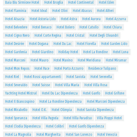
Baia Blu Sirmione Hotel
Hotel Broglia
Hotel Continental
Hotel Eden
Hotel Flaminia
Hotel Ideal
Hotel Olivi
Hotel Abacus
Hotel Alfieri
Hotel Alsazia
Hotel Astoria Lido
Hotel Astra
Hotel Aurora
Hotel Azzurra
Hotel Belvedere
Hotel Benaco
Hotel Bolero
Hotel Catullo
Hotel Chiara
Hotel Cigno Nero
Hotel Corte Regina
Hotel Cristal
Hotel Degli Oleandri
Hotel Desirèe
Hotel Dogana
Hotel Du Lac
Hotel Fiorella
Hotel Garden Lido
Hotel Gardenia
Hotel Giardino
Holiday Hotel
Hotel La Rondine
Hotel Luna
Hotel Marconi
Hotel Mauro
Hotel Mavino
Hotel Meridiana
Hotel Miramar
Hotel Mon Repos
Hotel Pace
Hotel Porto Azzurro
Residence Tulipano
Hotel Riel
Hotel Rossi appartamenti
Hotel Saviola
Hotel Serenella
Hotel Smeraldo
Hotel Suisse
Hotel Villa Maria
Hotel Villa Rosa
Yachting Hotel Mistral
Hotel Du Lac Dipendenza
Hotel Ganfo
Hotel Grifone
Hotel Il Biancospino
Hotel La Rondine Dipendenza
Hotel Marconi Dipendenza
Hotel Mirabello
Hotel O.K.
Hotel Olimpia
Hotel Saviola Dipendenza
Hotel Speranza
Hotel Villa Pagoda
Hotel Villa Paradiso
Villa Pioppi Hotel
Hotel Clodia Dipendenza
Hotel Colibrì
Hotel Ganfo Dipendenza
Hotel La Magnolia
Hotel Margherita
Hotel San Lorenzo
Hotel Venezia