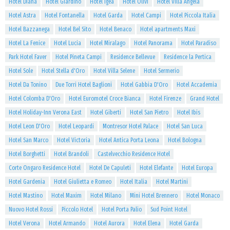
Hotel Diana
Hotel Giardino
Hotel Igea
Hotel Olivi
Hotel Villa Angela
Hotel Astra
Hotel Fontanella
Hotel Garda
Hotel Campi
Hotel Piccola Italia
Hotel Bazzanega
Hotel Bel Sito
Hotel Benaco
Hotel apartments Maxi
Hotel La Fenice
Hotel Lucia
Hotel Miralago
Hotel Panorama
Hotel Paradiso
Park Hotel Faver
Hotel Pineta Campi
Residence Bellevue
Residence la Pertica
Hotel Sole
Hotel Stella d'Oro
Hotel Villa Selene
Hotel Sermerio
Hotel Da Tonino
Due Torri Hotel Baglioni
Hotel Gabbia D'Oro
Hotel Accademia
Hotel Colomba D'Oro
Hotel Euromotel Croce Bianca
Hotel Firenze
Grand Hotel
Hotel Holiday-Inn Verona East
Hotel Giberti
Hotel San Pietro
Hotel Ibis
Hotel Leon D'Oro
Hotel Leopardi
Montresor Hotel Palace
Hotel San Luca
Hotel San Marco
Hotel Victoria
Hotel Antica Porta Leona
Hotel Bologna
Hotel Borghetti
Hotel Brandoli
Castelvecchio Residence Hotel
Corte Ongaro Residence Hotel
Hotel De Capuleti
Hotel Elefante
Hotel Europa
Hotel Gardenia
Hotel Giulietta e Romeo
Hotel Italia
Hotel Martini
Hotel Mastino
Hotel Maxim
Hotel Milano
Mini Hotel Brennero
Hotel Monaco
Nuovo Hotel Rossi
Piccolo Hotel
Hotel Porta Palio
Sud Point Hotel
Hotel Verona
Hotel Armando
Hotel Aurora
Hotel Elena
Hotel Garda