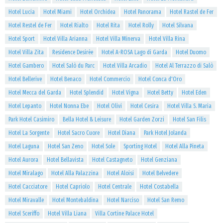
Hotel Lucia
Hotel Miami
Hotel Orchidea
Hotel Panorama
Hotel Rastel de Fer
Hotel Restel de Fer
Hotel Rialto
Hotel Rita
Hotel Rolly
Hotel Silvana
Hotel Sport
Hotel Villa Arianna
Hotel Villa Minerva
Hotel Villa Rina
Hotel Villa Zita
Residence Desirèe
Hotel A-ROSA Lago di Garda
Hotel Duomo
Hotel Gambero
Hotel Salò du Parc
Hotel Villa Arcadio
Hotel Al Terrazzo di Salò
Hotel Bellerive
Hotel Benaco
Hotel Commercio
Hotel Conca d'Oro
Hotel Mecca del Garda
Hotel Splendid
Hotel Vigna
Hotel Betty
Hotel Eden
Hotel Lepanto
Hotel Nonna Ebe
Hotel Olivi
Hotel Cesira
Hotel Villa S. Maria
Park Hotel Casimiro
Bella Hotel & Leisure
Hotel Garden Zorzi
Hotel San Filis
Hotel La Sorgente
Hotel Sacro Cuore
Hotel Diana
Park Hotel Jolanda
Hotel Laguna
Hotel San Zeno
Hotel Sole
Sporting Hotel
Hotel Alla Pineta
Hotel Aurora
Hotel Bellavista
Hotel Castagneto
Hotel Genziana
Hotel Miralago
Hotel Alla Palazzina
Hotel Aloisi
Hotel Belvedere
Hotel Cacciatore
Hotel Capriolo
Hotel Centrale
Hotel Costabella
Hotel Miravalle
Hotel Montebaldina
Hotel Narciso
Hotel San Remo
Hotel Sceriffo
Hotel Villa Liana
Villa Cortine Palace Hotel