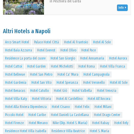
in Peschiera del Garda
Info
Altri Hotels a Napoli
Arco Smart Hotel
Palace Hotel Città
Hotel Al Frantoio
Hotel Al Sole
Hotel Baia Azzurra
Hotel Everest
Hotel Olivo
Hotel Pace
Residence La porta del cuore
Hotel San Giorgio
Hotel Annamaria
Hotel Aurora
Hotel Cattoi
Hotel Garden
Hotel Michelotti
Hotel Roma
Hotel Villa Franca
Hotel Bellevue
Hotel San Pietro
Hotel Ca' Mura
Hotel Campagnola
Hotel Gardenia
Hotel San Vito
Hotel Speranza
Hotel Veronello
Hotel Al Sole
Hotel Benacus
Hotel Catullo
Hotel Giò
Hotel Valbella
Hotel Venezia
Hotel Villa Katy
Hotel Vittoria
Hotel Al Cardellino
Hotel All'Ancora
Hotel Alla Riviera Dipendenza
Hotel Cisano
Hotel Felix
Hotel Milani
Piccolo Hotel
Hotel Caribe
Hotel Danieli La Castellana
Hotel Drago Center
Hotel Firenze
Hotel Merano
Nike (Dip. Hotel S. Maria)
Hotel Rabay
Hotel Rely
Residence Hotel Villa Isabella
Residence Villa Beatrice
Hotel S. Maria