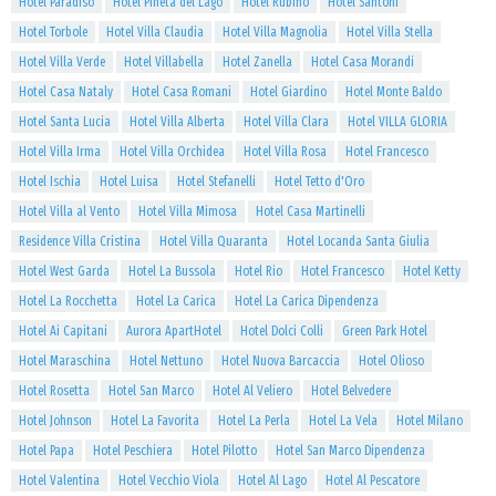
Hotel Paradiso
Hotel Pineta del Lago
Hotel Rubino
Hotel Santoni
Hotel Torbole
Hotel Villa Claudia
Hotel Villa Magnolia
Hotel Villa Stella
Hotel Villa Verde
Hotel Villabella
Hotel Zanella
Hotel Casa Morandi
Hotel Casa Nataly
Hotel Casa Romani
Hotel Giardino
Hotel Monte Baldo
Hotel Santa Lucia
Hotel Villa Alberta
Hotel Villa Clara
Hotel VILLA GLORIA
Hotel Villa Irma
Hotel Villa Orchidea
Hotel Villa Rosa
Hotel Francesco
Hotel Ischia
Hotel Luisa
Hotel Stefanelli
Hotel Tetto d'Oro
Hotel Villa al Vento
Hotel Villa Mimosa
Hotel Casa Martinelli
Residence Villa Cristina
Hotel Villa Quaranta
Hotel Locanda Santa Giulia
Hotel West Garda
Hotel La Bussola
Hotel Rio
Hotel Francesco
Hotel Ketty
Hotel La Rocchetta
Hotel La Carica
Hotel La Carica Dipendenza
Hotel Ai Capitani
Aurora ApartHotel
Hotel Dolci Colli
Green Park Hotel
Hotel Maraschina
Hotel Nettuno
Hotel Nuova Barcaccia
Hotel Olioso
Hotel Rosetta
Hotel San Marco
Hotel Al Veliero
Hotel Belvedere
Hotel Johnson
Hotel La Favorita
Hotel La Perla
Hotel La Vela
Hotel Milano
Hotel Papa
Hotel Peschiera
Hotel Pilotto
Hotel San Marco Dipendenza
Hotel Valentina
Hotel Vecchio Viola
Hotel Al Lago
Hotel Al Pescatore