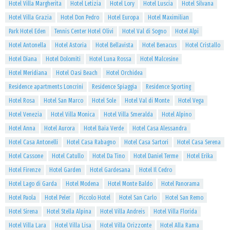
Hotel Villa Margherita
Hotel Letizia
Hotel Lory
Hotel Luscia
Hotel Silvana
Hotel Villa Grazia
Hotel Don Pedro
Hotel Europa
Hotel Maximilian
Park Hotel Eden
Tennis Center Hotel Olivi
Hotel Val di Sogno
Hotel Alpi
Hotel Antonella
Hotel Astoria
Hotel Bellavista
Hotel Benacus
Hotel Cristallo
Hotel Diana
Hotel Dolomiti
Hotel Luna Rossa
Hotel Malcesine
Hotel Meridiana
Hotel Oasi Beach
Hotel Orchidea
Residence apartments Loncrini
Residence Spiaggia
Residence Sporting
Hotel Rosa
Hotel San Marco
Hotel Sole
Hotel Val di Monte
Hotel Vega
Hotel Venezia
Hotel Villa Monica
Hotel Villa Smeralda
Hotel Alpino
Hotel Anna
Hotel Aurora
Hotel Baia Verde
Hotel Casa Alessandra
Hotel Casa Antonelli
Hotel Casa Rabagno
Hotel Casa Sartori
Hotel Casa Serena
Hotel Cassone
Hotel Catullo
Hotel Da Tino
Hotel Daniel Terme
Hotel Erika
Hotel Firenze
Hotel Garden
Hotel Gardesana
Hotel Il Cedro
Hotel Lago di Garda
Hotel Modena
Hotel Monte Baldo
Hotel Panorama
Hotel Paola
Hotel Peler
Piccolo Hotel
Hotel San Carlo
Hotel San Remo
Hotel Sirena
Hotel Stella Alpina
Hotel Villa Andreis
Hotel Villa Florida
Hotel Villa Lara
Hotel Villa Lisa
Hotel Villa Orizzonte
Hotel Alla Rama