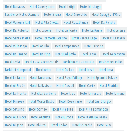
Hotel Benacus
Hotel Cansignorio
Hotel I Gigli
Hotel Miralago
Residence Hotel Olympia
Hotel Sirena
Hotel Smeraldo
Hotel Spiaggia d'Oro
Hotel Venezia Park
Hotel Alla Grotta
Hotel Casablanca
Hotel Da Renata
Hotel Da Roberto
Hotel Esperia
Hotel La Forgia
Hotel La Rama
Hotel Luigina
Hotel Santa Marta
Hotel Trattoria Confine
Hotel Verona Lago
Hotel Villa Maria
Hotel Villa Plaja
Hotel Aquila
Hotel Campagnola
Hotel Cristina
Hotel Da Franco
Hotel Da Pina
Hotel Dal Baffo
Hotel Diana
Hotel Gardesana
Hotel Tecla
Hotel Casa Vacanze Cris
Residences La Fattoria
Residence Emilio
Park Hotel Imperial
Hotel Astor
Hotel Du Lac
Hotel Ideal
Hotel Ilma
Hotel Le Palme
Hotel Panorama
Hotel Royal Village
Hotel Splendid Palace
Hotel Al Rio Se
Hotel Bellavista
Hotel Castell
Hotel Coste
Hotel Florida
Hotel La Fiorita
Hotel La Gardenia
Hotel Lido
Hotel Limonaia
Hotel Limone
Hotel Mimose
Hotel Monte Baldo
Hotel Rosemarie
Hotel San Giorgio
Hotel Saturno
Hotel Sorriso
Hotel Villa Elite
Hotel Villa Romantica
Hotel Alla Noce
Hotel Augusta
Hotel Europa
Hotel Italia Bel Paese
Hotel Mignon
Hotel Riviera
Hotel Rodos
Hotel Splendid
Hotel Susy