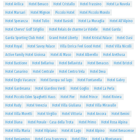
Hotel Arilica
Hotel Benaco
Hotel Cristallo
Hotel Frassino
Hotel La Nuvola
Hotel Marsari
Hotel Mignon
Piccolo Hotel
Hotel Piccolo Mondo
Hotel Speranza
Hotel Tulio
Hotel Basioli
Hotel La Muraglia
Hotel All'Alpino
Hotel Chervo' Golf S.Vigilio
Hotel Relais de charme Le Videlle
Hotel Garda
Garda Sporting Club Hotel
Grand Hotel Liberty
Hotel Kristal Palace
Hotel Oasi
Hotel Royal
Hotel Savoy Palace
Villa Enrica Feel Good Hotel
Hotel Villa Nicolli
Active Family Hotel Gioiosa
Hotel Al Maso
Hotel Alberello
Hotel Arethusa
Hotel Bastione
Hotel Bellariva
Hotel Bellavista
Hotel Benacus
Hotel Bristol
Hotel Canarino
Hotel Centrale
Hotel Centro Vela
Hotel Deva
Hotel Englo Vacanze
Hotel Europa sul lago
Hotel Fontanella
Hotel Gabry
Hotel Gardesana
Hotel Giardino Verdi
Hotel Goglio
Hotel La Perla
Hotel Piccolo Eden Spaghetti Haus
Hotel Pier
Hotel Prince
Hotel Riviera
Hotel Rudy
Hotel Venezia
Hotel Villa Giuliana
Hotel Villa Miravalle
Hotel Villa Moretti
Hotel Virgilio
Hotel Vittoria
Hotel Ancora
Hotel Benini
Hotel Diana
Hotel Ponale - Casa della Trota
Hotel Primo
Hotel Rosa Alpina
Hotel Villa Maria
Hotel Vilpiano
Hotel Al Lago
Hotel Alpino
Hotel Benacense
Hotel Beniamino
Hotel Casa Francesca
Hotel Elite
Hotel La Montanara