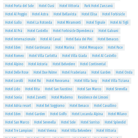
Hotel Porta del Sole
Hotel Oasi
Hotel Vittoria
Park Hotel Zanzanù
Hotel Al Poggio
Hotel Astra
Hotel Bellavista
Hotel Elisa
Hotel Forbisicle
Hotel Gallo
Hotel La Rotonda
Hotel Miramonti
Hotel Tignale
Hotel Ai Tigli
Hotel Al Prà
Hotel Castello
Hotel Forbisicle Dipendenza
Hotel Galvani
Hotel Internazionale
Hotel Al Caval
Hotel Baia dei Pini
Hotel Benacus
Hotel Eden
Hotel Gardesana
Hotel Marina
Hotel Menapace
Hotel Pace
Hotel Romeo
Hotel Villa Carlotta
Hotel Villa Giada
Hotel Al Castello
Hotel Alpino
Hotel Astoria
Hotel Belvedere
Hotel Continental
Hotel Delle Rose
Hotel Due Palme
Hotel Fraderiana
Hotel Garden
Hotel Onda
Hotel Lorolli
Hotel Pai
Hotel Panorama
Hotel Villa Susy
Hotel Villa Tiziana
Hotel Lido
Hotel Rita
Hotel San Faustino
Hotel San Marco
Hotel Sirenella
Hotel Sonia
Hotel Zanetti
Hotel Maderno
Residence dei Limoni
Hotel Adria resort
Hotel Bel Soggiorno
Hotel Benaco
Hotel Cavallino
Hotel Eden
Hotel Garden
Hotel Golfo
Hotel Locanda Alpina
Hotel Milano
Hotel San Marco
Hotel Serenella
Hotel Sole
Hotel Sorriso
Hotel Splendid
Hotel Tre Lampioni
Hotel Vienna
Hotel Villa Belvedere
Hotel Vittoria