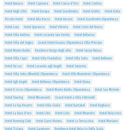
Hotel Benaco
Hotel Capinera
Hotel Conca d'Oro
Hotel Cortina
Hotel Degli Olivi
Hotel Europa
Hotel Giardinetto
Hotel Giotto
Hotel Italia
Piccolo Hotel
Hotel Alla Rocca
Hotel Ancora
Hotel Giardinetto Dipendenza
Hotel Lory
Hotel Speranza
Hotel Vittoria
Hotel Corte del Bosco
Hotel Villa Anthea
Hotel Locanda San Verolo
Hotel Bellariva
Hotel Villa del Sogno
Grand Hotel Fasano /Dipendenza Villa Principe
Hotel Monte Baldo
Residence Borgo degli ulivi
Hotel Savoy Palace
Hotel Villa Capri
Hotel Villa Fiordaliso
Hotel Villa Sofia
Hotel Bellevue
Hotel Du Lac
Hotel Locanda agli Angeli
Hotel Saturnia
Hotel Villa Sofia (Meublè) /Dipendenza
Hotel Ville Montefiori /Dipendenza
Hotel Agli Angeli
Hotel Bellevue /Dipendenza
Hotel Diana
Hotel Il riccio /Dipendenza
Hotel Monte Baldo /Dipendenza
Hotel San Michele
Hotel Touring
Hotel Miramonti
Grand Hotel a Villa Feltrinelli
Hotel Le Fay Resorts
Hotel Villa Giulia
Hotel Bartabel
Hotel Bogliaco
Hotel La Baia D'oro
Hotel Lido
Hotel Livia
Hotel Meandro
Hotel Palazzina
Hotel Running Club
Hotel Garni Riviera
Hotel La Terrazzina
Hotel Mariano
Hotel Tiziana
Hotel Gargnano
Residence Hotel Palazzo Della Scala