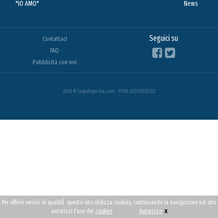
"IO AMO"
News
Seguici su
Contattaci
FAQ
Pubblicità con noi
2026 © lagodigarda.com - P.IVA: 02358120232
Per offrire servizi di qualitÃ questo sito utilizza cookies, continuando la navigazione nel sito
x
autorizzi l'uso dei
cookies
Autorizzo