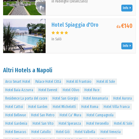
in Padenghe (Desenzano)
Info
Hotel Spiaggia d'Oro
€140
da
in Salò
Info
Altri Hotels a Napoli
Arco Smart Hotel
Palace Hotel Città
Hotel Al Frantoio
Hotel Al Sole
Hotel Baia Azzurra
Hotel Everest
Hotel Olivo
Hotel Pace
Residence La porta del cuore
Hotel San Giorgio
Hotel Annamaria
Hotel Aurora
Hotel Cattoi
Hotel Garden
Hotel Michelotti
Hotel Roma
Hotel Villa Franca
Hotel Bellevue
Hotel San Pietro
Hotel Ca' Mura
Hotel Campagnola
Hotel Gardenia
Hotel San Vito
Hotel Speranza
Hotel Veronello
Hotel Al Sole
Hotel Benacus
Hotel Catullo
Hotel Giò
Hotel Valbella
Hotel Venezia