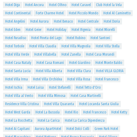
Hotel Diga
Hotel Ancora
Hotel Olfino
Hotel Caravel
Club Hotel la Vela
Hotel Continental
Forte Charme Hotel
Hotel Piccolo Mondo
Hotel Al Caminetto
Hotel Angelini
Hotel Aurora
Hotel Benaco
Hotel Centrale
Hotel Doria
Hotel Eden
Hotel Geier
Hotel Holiday
Hotel Ifigenia
Hotel Miorelli
Hotel Paradiso
Hotel Pineta del Lago
Hotel Rubino
Hotel Santoni
Hotel Torbole
Hotel Villa Claudia
Hotel Villa Magnolia
Hotel Villa Stella
Hotel Villa Verde
Hotel Villabella
Hotel Zanella
Hotel Casa Morandi
Hotel Casa Nataly
Hotel Casa Romani
Hotel Giardino
Hotel Monte Baldo
Hotel Santa Lucia
Hotel Villa Alberta
Hotel Villa Clara
Hotel VILLA GLORIA
Hotel Villa Irma
Hotel Villa Orchidea
Hotel Villa Rosa
Hotel Francesco
Hotel Ischia
Hotel Luisa
Hotel Stefanelli
Hotel Tetto d'Oro
Hotel Villa al Vento
Hotel Villa Mimosa
Hotel Casa Martinelli
Residence Villa Cristina
Hotel Villa Quaranta
Hotel Locanda Santa Giulia
Hotel West Garda
Hotel La Bussola
Hotel Rio
Hotel Francesco
Hotel Ketty
Hotel La Rocchetta
Hotel La Carica
Hotel La Carica Dipendenza
Hotel Ai Capitani
Aurora ApartHotel
Hotel Dolci Colli
Green Park Hotel