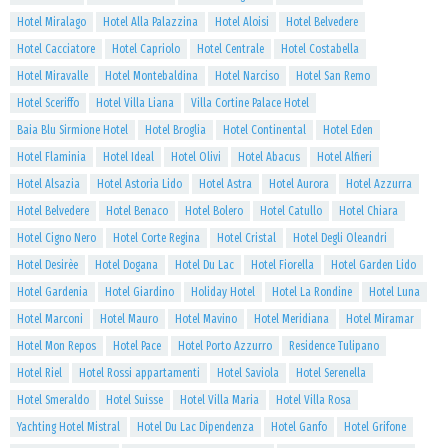
Hotel Miralago
Hotel Alla Palazzina
Hotel Aloisi
Hotel Belvedere
Hotel Cacciatore
Hotel Capriolo
Hotel Centrale
Hotel Costabella
Hotel Miravalle
Hotel Montebaldina
Hotel Narciso
Hotel San Remo
Hotel Sceriffo
Hotel Villa Liana
Villa Cortine Palace Hotel
Baia Blu Sirmione Hotel
Hotel Broglia
Hotel Continental
Hotel Eden
Hotel Flaminia
Hotel Ideal
Hotel Olivi
Hotel Abacus
Hotel Alfieri
Hotel Alsazia
Hotel Astoria Lido
Hotel Astra
Hotel Aurora
Hotel Azzurra
Hotel Belvedere
Hotel Benaco
Hotel Bolero
Hotel Catullo
Hotel Chiara
Hotel Cigno Nero
Hotel Corte Regina
Hotel Cristal
Hotel Degli Oleandri
Hotel Desirèe
Hotel Dogana
Hotel Du Lac
Hotel Fiorella
Hotel Garden Lido
Hotel Gardenia
Hotel Giardino
Holiday Hotel
Hotel La Rondine
Hotel Luna
Hotel Marconi
Hotel Mauro
Hotel Mavino
Hotel Meridiana
Hotel Miramar
Hotel Mon Repos
Hotel Pace
Hotel Porto Azzurro
Residence Tulipano
Hotel Riel
Hotel Rossi appartamenti
Hotel Saviola
Hotel Serenella
Hotel Smeraldo
Hotel Suisse
Hotel Villa Maria
Hotel Villa Rosa
Yachting Hotel Mistral
Hotel Du Lac Dipendenza
Hotel Ganfo
Hotel Grifone