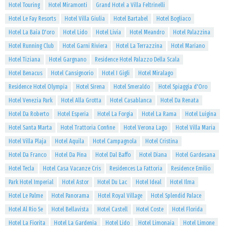
Hotel Touring
Hotel Miramonti
Grand Hotel a Villa Feltrinelli
Hotel Le Fay Resorts
Hotel Villa Giulia
Hotel Bartabel
Hotel Bogliaco
Hotel La Baia D'oro
Hotel Lido
Hotel Livia
Hotel Meandro
Hotel Palazzina
Hotel Running Club
Hotel Garni Riviera
Hotel La Terrazzina
Hotel Mariano
Hotel Tiziana
Hotel Gargnano
Residence Hotel Palazzo Della Scala
Hotel Benacus
Hotel Cansignorio
Hotel I Gigli
Hotel Miralago
Residence Hotel Olympia
Hotel Sirena
Hotel Smeraldo
Hotel Spiaggia d'Oro
Hotel Venezia Park
Hotel Alla Grotta
Hotel Casablanca
Hotel Da Renata
Hotel Da Roberto
Hotel Esperia
Hotel La Forgia
Hotel La Rama
Hotel Luigina
Hotel Santa Marta
Hotel Trattoria Confine
Hotel Verona Lago
Hotel Villa Maria
Hotel Villa Plaja
Hotel Aquila
Hotel Campagnola
Hotel Cristina
Hotel Da Franco
Hotel Da Pina
Hotel Dal Baffo
Hotel Diana
Hotel Gardesana
Hotel Tecla
Hotel Casa Vacanze Cris
Residences La Fattoria
Residence Emilio
Park Hotel Imperial
Hotel Astor
Hotel Du Lac
Hotel Ideal
Hotel Ilma
Hotel Le Palme
Hotel Panorama
Hotel Royal Village
Hotel Splendid Palace
Hotel Al Rio Se
Hotel Bellavista
Hotel Castell
Hotel Coste
Hotel Florida
Hotel La Fiorita
Hotel La Gardenia
Hotel Lido
Hotel Limonaia
Hotel Limone