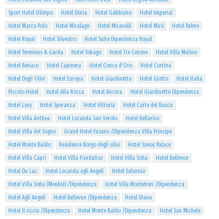
Sport Hotel Olimpo
Hotel Doria
Hotel Gabbiano
Hotel Imperial
Hotel Marco Polo
Hotel Miralago
Hotel Miravalli
Hotel Mirò
Hotel Palme
Hotel Royal
Hotel Silvestro
Hotel Suite Dipendenza Royal
Hotel Terminus & Garda
Hotel Tobago
Hotel Tre Corone
Hotel Villa Mulino
Hotel Benaco
Hotel Capinera
Hotel Conca d'Oro
Hotel Cortina
Hotel Degli Olivi
Hotel Europa
Hotel Giardinetto
Hotel Giotto
Hotel Italia
Piccolo Hotel
Hotel Alla Rocca
Hotel Ancora
Hotel Giardinetto Dipendenza
Hotel Lory
Hotel Speranza
Hotel Vittoria
Hotel Corte del Bosco
Hotel Villa Anthea
Hotel Locanda San Verolo
Hotel Bellariva
Hotel Villa del Sogno
Grand Hotel Fasano /Dipendenza Villa Principe
Hotel Monte Baldo
Residence Borgo degli ulivi
Hotel Savoy Palace
Hotel Villa Capri
Hotel Villa Fiordaliso
Hotel Villa Sofia
Hotel Bellevue
Hotel Du Lac
Hotel Locanda agli Angeli
Hotel Saturnia
Hotel Villa Sofia (Meublè) /Dipendenza
Hotel Ville Montefiori /Dipendenza
Hotel Agli Angeli
Hotel Bellevue /Dipendenza
Hotel Diana
Hotel Il riccio /Dipendenza
Hotel Monte Baldo /Dipendenza
Hotel San Michele