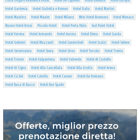
Corte Ongaro Residence Hotel
Hotel De Capuleti
Hotel Elefante
Hotel Europa
Hotel Gardenia
Hotel Giulietta e Romeo
Hotel Italia
Hotel Martini
Hotel Mastino
Hotel Maxim
Hotel Milano
Mini Hotel Brennero
Hotel Monaco
Nuovo Hotel Rossi
Piccolo Hotel
Hotel Porta Palio
Sud Point Hotel
Hotel Verona
Hotel Armando
Hotel Aurora
Hotel Elena
Hotel Garda
Hotel Gelmini
Hotel Mazzanti
Hotel Sanmicheli
Hotel Scalzi
Hotel Selene
Hotel Serenissima
Hotel Siena
Hotel Siros
Hotel Torcolo
Hotel Trento
Hotel Trieste
Hotel Valpantena
Hotel Valverde
Hotel Al Castello
Hotel Al Cigno
Hotel Alla Cancellata
Hotel Alla Grotta
Hotel Arena
Hotel Cà Dei
Hotel Catullo
Hotel Cavour
Hotel Da Romano
Hotel Buca di Bacco
Hotel Due Spade