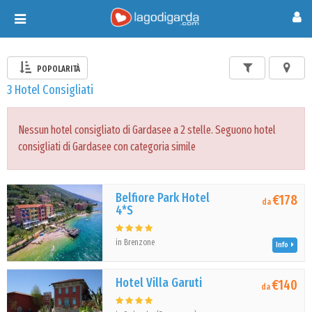
Toggle
navigation
POPOLARITÀ
3 Hotel Consigliati
Nessun hotel consigliato di Gardasee a 2 stelle. Seguono hotel
consigliati di Gardasee con categoria simile
Belfiore Park Hotel
€178
da
4*S
in Brenzone
Info
Hotel Villa Garuti
€140
da