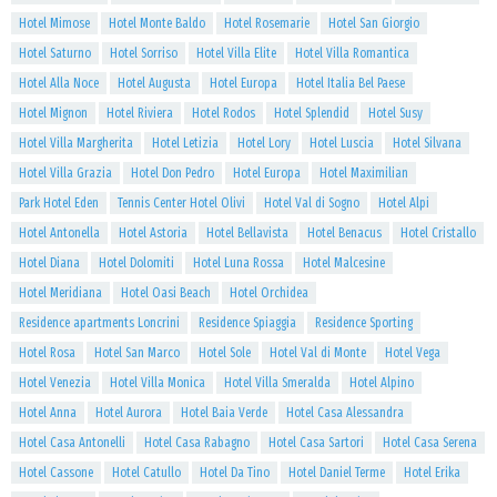
Hotel Mimose
Hotel Monte Baldo
Hotel Rosemarie
Hotel San Giorgio
Hotel Saturno
Hotel Sorriso
Hotel Villa Elite
Hotel Villa Romantica
Hotel Alla Noce
Hotel Augusta
Hotel Europa
Hotel Italia Bel Paese
Hotel Mignon
Hotel Riviera
Hotel Rodos
Hotel Splendid
Hotel Susy
Hotel Villa Margherita
Hotel Letizia
Hotel Lory
Hotel Luscia
Hotel Silvana
Hotel Villa Grazia
Hotel Don Pedro
Hotel Europa
Hotel Maximilian
Park Hotel Eden
Tennis Center Hotel Olivi
Hotel Val di Sogno
Hotel Alpi
Hotel Antonella
Hotel Astoria
Hotel Bellavista
Hotel Benacus
Hotel Cristallo
Hotel Diana
Hotel Dolomiti
Hotel Luna Rossa
Hotel Malcesine
Hotel Meridiana
Hotel Oasi Beach
Hotel Orchidea
Residence apartments Loncrini
Residence Spiaggia
Residence Sporting
Hotel Rosa
Hotel San Marco
Hotel Sole
Hotel Val di Monte
Hotel Vega
Hotel Venezia
Hotel Villa Monica
Hotel Villa Smeralda
Hotel Alpino
Hotel Anna
Hotel Aurora
Hotel Baia Verde
Hotel Casa Alessandra
Hotel Casa Antonelli
Hotel Casa Rabagno
Hotel Casa Sartori
Hotel Casa Serena
Hotel Cassone
Hotel Catullo
Hotel Da Tino
Hotel Daniel Terme
Hotel Erika