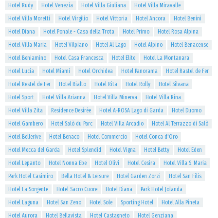
Hotel Rudy
Hotel Venezia
Hotel Villa Giuliana
Hotel Villa Miravalle
Hotel Villa Moretti
Hotel Virgilio
Hotel Vittoria
Hotel Ancora
Hotel Benini
Hotel Diana
Hotel Ponale - Casa della Trota
Hotel Primo
Hotel Rosa Alpina
Hotel Villa Maria
Hotel Vilpiano
Hotel Al Lago
Hotel Alpino
Hotel Benacense
Hotel Beniamino
Hotel Casa Francesca
Hotel Elite
Hotel La Montanara
Hotel Lucia
Hotel Miami
Hotel Orchidea
Hotel Panorama
Hotel Rastel de Fer
Hotel Restel de Fer
Hotel Rialto
Hotel Rita
Hotel Rolly
Hotel Silvana
Hotel Sport
Hotel Villa Arianna
Hotel Villa Minerva
Hotel Villa Rina
Hotel Villa Zita
Residence Desirèe
Hotel A-ROSA Lago di Garda
Hotel Duomo
Hotel Gambero
Hotel Salò du Parc
Hotel Villa Arcadio
Hotel Al Terrazzo di Salò
Hotel Bellerive
Hotel Benaco
Hotel Commercio
Hotel Conca d'Oro
Hotel Mecca del Garda
Hotel Splendid
Hotel Vigna
Hotel Betty
Hotel Eden
Hotel Lepanto
Hotel Nonna Ebe
Hotel Olivi
Hotel Cesira
Hotel Villa S. Maria
Park Hotel Casimiro
Bella Hotel & Leisure
Hotel Garden Zorzi
Hotel San Filis
Hotel La Sorgente
Hotel Sacro Cuore
Hotel Diana
Park Hotel Jolanda
Hotel Laguna
Hotel San Zeno
Hotel Sole
Sporting Hotel
Hotel Alla Pineta
Hotel Aurora
Hotel Bellavista
Hotel Castagneto
Hotel Genziana