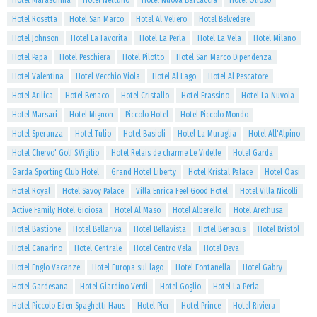
Hotel Maraschina
Hotel Nettuno
Hotel Nuova Barcaccia
Hotel Olioso
Hotel Rosetta
Hotel San Marco
Hotel Al Veliero
Hotel Belvedere
Hotel Johnson
Hotel La Favorita
Hotel La Perla
Hotel La Vela
Hotel Milano
Hotel Papa
Hotel Peschiera
Hotel Pilotto
Hotel San Marco Dipendenza
Hotel Valentina
Hotel Vecchio Viola
Hotel Al Lago
Hotel Al Pescatore
Hotel Arilica
Hotel Benaco
Hotel Cristallo
Hotel Frassino
Hotel La Nuvola
Hotel Marsari
Hotel Mignon
Piccolo Hotel
Hotel Piccolo Mondo
Hotel Speranza
Hotel Tulio
Hotel Basioli
Hotel La Muraglia
Hotel All'Alpino
Hotel Chervo' Golf S.Vigilio
Hotel Relais de charme Le Videlle
Hotel Garda
Garda Sporting Club Hotel
Grand Hotel Liberty
Hotel Kristal Palace
Hotel Oasi
Hotel Royal
Hotel Savoy Palace
Villa Enrica Feel Good Hotel
Hotel Villa Nicolli
Active Family Hotel Gioiosa
Hotel Al Maso
Hotel Alberello
Hotel Arethusa
Hotel Bastione
Hotel Bellariva
Hotel Bellavista
Hotel Benacus
Hotel Bristol
Hotel Canarino
Hotel Centrale
Hotel Centro Vela
Hotel Deva
Hotel Englo Vacanze
Hotel Europa sul lago
Hotel Fontanella
Hotel Gabry
Hotel Gardesana
Hotel Giardino Verdi
Hotel Goglio
Hotel La Perla
Hotel Piccolo Eden Spaghetti Haus
Hotel Pier
Hotel Prince
Hotel Riviera