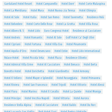
Gardaland Hotel Resort
Hotel Campanello
Hotel Dore'
Hotel Corte Malaspina
Hotel La Meridiana
Hotel Mura
Hotel Nuova zia Teresa
Hotel Olimpia
Hotel Al Sole
Hotel Italia
Hotel San Remo
Hotel Tavernetta
Residence Palù
Hotel Belvedere
Hotel Corte Delle Rose
Hotel La Grotta
Hotel Villa Rosa
Hotel Albero N. 5
Hotel Lido
Euro Congressi Hotel
Residence al Cacciatore
Hotel Andreis
Hotel Romantic
Hotel Al Sole
Golf Hotel Ca' Degli Ulivi
Hotel Cipriani
Hotel Fortuna
Hotel Villa Eva
Hotel Pinamonte
Hotel Aquila d'Oro
Hotel Desenzano
Hotel Estée
Hotel Lido International
Palace Hotel
Hotel Piccola Vela
Hotel Plaza
Residence Oliveto
Hotel Admiral Villa Erme
Hotel Al Cacciatore
Hotel Benaco
Hotel Berta
Bonotto Hotel
Hotel Enrichetta
Hotel Giardinetto
Hotel Armony
Hotel Il Veliero
Hotel Mayer e Splendid
Hotel Passeggiata
Hotel Primavera
Hotel Riviera
Hotel San Francesco
Hotel Tripoli
Hotel Vittorio
Hotel Alessi
Hotel Flora
Hotel Marino
Hotel Il Corallo
Hotel La Quiete
Hotel Moniga
Hotel Principe
Hotel Vecchia Napoli
Hotel Vittoria
Hotel Aurora
Residence Stella Alpina
Hotel Al Cacciatore
Hotel Baldo
Hotel Du Parc
Hotel Locanda San Vigilio
Park Hotel Oasi
Hotel Regina Adelaide