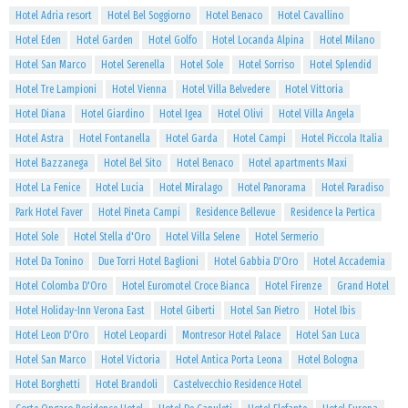
Hotel Adria resort
Hotel Bel Soggiorno
Hotel Benaco
Hotel Cavallino
Hotel Eden
Hotel Garden
Hotel Golfo
Hotel Locanda Alpina
Hotel Milano
Hotel San Marco
Hotel Serenella
Hotel Sole
Hotel Sorriso
Hotel Splendid
Hotel Tre Lampioni
Hotel Vienna
Hotel Villa Belvedere
Hotel Vittoria
Hotel Diana
Hotel Giardino
Hotel Igea
Hotel Olivi
Hotel Villa Angela
Hotel Astra
Hotel Fontanella
Hotel Garda
Hotel Campi
Hotel Piccola Italia
Hotel Bazzanega
Hotel Bel Sito
Hotel Benaco
Hotel apartments Maxi
Hotel La Fenice
Hotel Lucia
Hotel Miralago
Hotel Panorama
Hotel Paradiso
Park Hotel Faver
Hotel Pineta Campi
Residence Bellevue
Residence la Pertica
Hotel Sole
Hotel Stella d'Oro
Hotel Villa Selene
Hotel Sermerio
Hotel Da Tonino
Due Torri Hotel Baglioni
Hotel Gabbia D'Oro
Hotel Accademia
Hotel Colomba D'Oro
Hotel Euromotel Croce Bianca
Hotel Firenze
Grand Hotel
Hotel Holiday-Inn Verona East
Hotel Giberti
Hotel San Pietro
Hotel Ibis
Hotel Leon D'Oro
Hotel Leopardi
Montresor Hotel Palace
Hotel San Luca
Hotel San Marco
Hotel Victoria
Hotel Antica Porta Leona
Hotel Bologna
Hotel Borghetti
Hotel Brandoli
Castelvecchio Residence Hotel