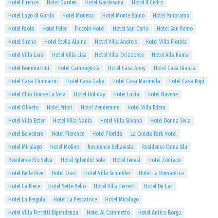
Hotel Firenze
Hotel Garden
Hotel Gardesana
Hotel Il Cedro
Hotel Lago di Garda
Hotel Modena
Hotel Monte Baldo
Hotel Panorama
Hotel Paola
Hotel Peler
Piccolo Hotel
Hotel San Carlo
Hotel San Remo
Hotel Sirena
Hotel Stella Alpina
Hotel Villa Andreis
Hotel Villa Florida
Hotel Villa Lara
Hotel Villa Lisa
Hotel Villa Orizzonte
Hotel Alla Rama
Hotel Bommartini
Hotel Campagnola
Hotel Casa Anny
Hotel Casa Bianca
Hotel Casa Chincarini
Hotel Casa Gaby
Hotel Casa Marinella
Hotel Casa Popi
Hotel Club House La Vela
Hotel Holiday
Hotel Lucia
Hotel Navene
Hotel Oliveto
Hotel Priori
Hotel Vendemme
Hotel Villa Edera
Hotel Villa Ester
Hotel Villa Nadia
Hotel Villa Silvana
Hotel Donna Sivia
Hotel Belvedere
Hotel Florence
Hotel Florida
La Quiete Park Hotel
Hotel Miralago
Hotel Molino
Residence Bellavista
Residence Onda Blu
Residence Rio Selva
Hotel Splendid Sole
Hotel Tenesi
Hotel Zodiaco
Hotel Belle Rive
Hotel Oasi
Hotel Villa Schindler
Hotel La Romantica
Hotel La Pieve
Hotel Sette Bello
Hotel Villa Ferretti
Hotel Du Lac
Hotel La Pergola
Hotel La Pescatrice
Hotel Miralago
Hotel Villa Ferretti Dipendenza
Hotel Al Caminetto
Hotel Antico Borgo