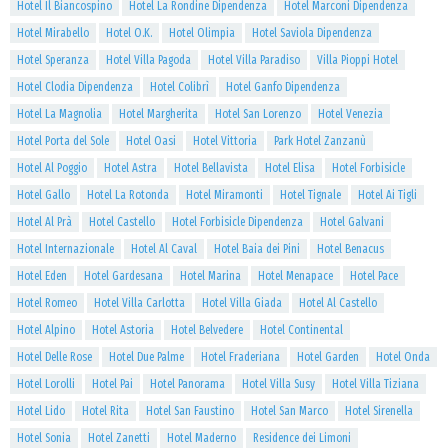
Hotel Il Biancospino
Hotel La Rondine Dipendenza
Hotel Marconi Dipendenza
Hotel Mirabello
Hotel O.K.
Hotel Olimpia
Hotel Saviola Dipendenza
Hotel Speranza
Hotel Villa Pagoda
Hotel Villa Paradiso
Villa Pioppi Hotel
Hotel Clodia Dipendenza
Hotel Colibrì
Hotel Ganfo Dipendenza
Hotel La Magnolia
Hotel Margherita
Hotel San Lorenzo
Hotel Venezia
Hotel Porta del Sole
Hotel Oasi
Hotel Vittoria
Park Hotel Zanzanù
Hotel Al Poggio
Hotel Astra
Hotel Bellavista
Hotel Elisa
Hotel Forbisicle
Hotel Gallo
Hotel La Rotonda
Hotel Miramonti
Hotel Tignale
Hotel Ai Tigli
Hotel Al Prà
Hotel Castello
Hotel Forbisicle Dipendenza
Hotel Galvani
Hotel Internazionale
Hotel Al Caval
Hotel Baia dei Pini
Hotel Benacus
Hotel Eden
Hotel Gardesana
Hotel Marina
Hotel Menapace
Hotel Pace
Hotel Romeo
Hotel Villa Carlotta
Hotel Villa Giada
Hotel Al Castello
Hotel Alpino
Hotel Astoria
Hotel Belvedere
Hotel Continental
Hotel Delle Rose
Hotel Due Palme
Hotel Fraderiana
Hotel Garden
Hotel Onda
Hotel Lorolli
Hotel Pai
Hotel Panorama
Hotel Villa Susy
Hotel Villa Tiziana
Hotel Lido
Hotel Rita
Hotel San Faustino
Hotel San Marco
Hotel Sirenella
Hotel Sonia
Hotel Zanetti
Hotel Maderno
Residence dei Limoni