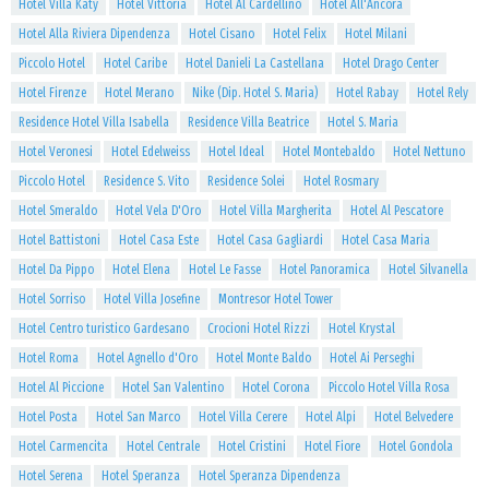
Hotel Villa Katy
Hotel Vittoria
Hotel Al Cardellino
Hotel All'Ancora
Hotel Alla Riviera Dipendenza
Hotel Cisano
Hotel Felix
Hotel Milani
Piccolo Hotel
Hotel Caribe
Hotel Danieli La Castellana
Hotel Drago Center
Hotel Firenze
Hotel Merano
Nike (Dip. Hotel S. Maria)
Hotel Rabay
Hotel Rely
Residence Hotel Villa Isabella
Residence Villa Beatrice
Hotel S. Maria
Hotel Veronesi
Hotel Edelweiss
Hotel Ideal
Hotel Montebaldo
Hotel Nettuno
Piccolo Hotel
Residence S. Vito
Residence Solei
Hotel Rosmary
Hotel Smeraldo
Hotel Vela D'Oro
Hotel Villa Margherita
Hotel Al Pescatore
Hotel Battistoni
Hotel Casa Este
Hotel Casa Gagliardi
Hotel Casa Maria
Hotel Da Pippo
Hotel Elena
Hotel Le Fasse
Hotel Panoramica
Hotel Silvanella
Hotel Sorriso
Hotel Villa Josefine
Montresor Hotel Tower
Hotel Centro turistico Gardesano
Crocioni Hotel Rizzi
Hotel Krystal
Hotel Roma
Hotel Agnello d'Oro
Hotel Monte Baldo
Hotel Ai Perseghi
Hotel Al Piccione
Hotel San Valentino
Hotel Corona
Piccolo Hotel Villa Rosa
Hotel Posta
Hotel San Marco
Hotel Villa Cerere
Hotel Alpi
Hotel Belvedere
Hotel Carmencita
Hotel Centrale
Hotel Cristini
Hotel Fiore
Hotel Gondola
Hotel Serena
Hotel Speranza
Hotel Speranza Dipendenza