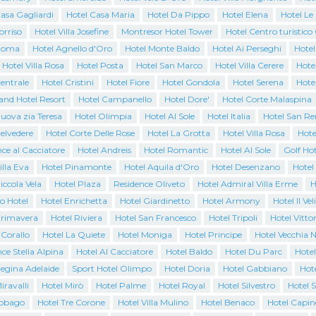
asa Gagliardi
Hotel Casa Maria
Hotel Da Pippo
Hotel Elena
Hotel Le
orriso
Hotel Villa Josefine
Montresor Hotel Tower
Hotel Centro turistic
Roma
Hotel Agnello d'Oro
Hotel Monte Baldo
Hotel Ai Perseghi
Hotel
 Hotel Villa Rosa
Hotel Posta
Hotel San Marco
Hotel Villa Cerere
Hotel
entrale
Hotel Cristini
Hotel Fiore
Hotel Gondola
Hotel Serena
Hote
and Hotel Resort
Hotel Campanello
Hotel Dore'
Hotel Corte Malaspina
uova zia Teresa
Hotel Olimpia
Hotel Al Sole
Hotel Italia
Hotel San R
elvedere
Hotel Corte Delle Rose
Hotel La Grotta
Hotel Villa Rosa
Hote
ce al Cacciatore
Hotel Andreis
Hotel Romantic
Hotel Al Sole
Golf Hot
illa Eva
Hotel Pinamonte
Hotel Aquila d'Oro
Hotel Desenzano
Hotel
iccola Vela
Hotel Plaza
Residence Oliveto
Hotel Admiral Villa Erme
H
o Hotel
Hotel Enrichetta
Hotel Giardinetto
Hotel Armony
Hotel Il Vel
Primavera
Hotel Riviera
Hotel San Francesco
Hotel Tripoli
Hotel Vittor
 Corallo
Hotel La Quiete
Hotel Moniga
Hotel Principe
Hotel Vecchia N
ce Stella Alpina
Hotel Al Cacciatore
Hotel Baldo
Hotel Du Parc
Hotel
Regina Adelaide
Sport Hotel Olimpo
Hotel Doria
Hotel Gabbiano
Hote
iravalli
Hotel Mirò
Hotel Palme
Hotel Royal
Hotel Silvestro
Hotel 
Tobago
Hotel Tre Corone
Hotel Villa Mulino
Hotel Benaco
Hotel Capin