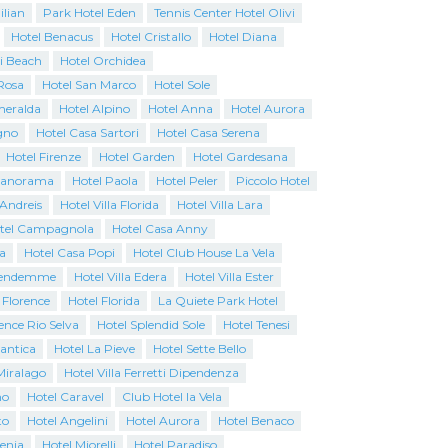
ilian
Park Hotel Eden
Tennis Center Hotel Olivi
Hotel Benacus
Hotel Cristallo
Hotel Diana
i Beach
Hotel Orchidea
Rosa
Hotel San Marco
Hotel Sole
Smeralda
Hotel Alpino
Hotel Anna
Hotel Aurora
gno
Hotel Casa Sartori
Hotel Casa Serena
Hotel Firenze
Hotel Garden
Hotel Gardesana
Panorama
Hotel Paola
Hotel Peler
Piccolo Hotel
 Andreis
Hotel Villa Florida
Hotel Villa Lara
tel Campagnola
Hotel Casa Anny
a
Hotel Casa Popi
Hotel Club House La Vela
Vendemme
Hotel Villa Edera
Hotel Villa Ester
 Florence
Hotel Florida
La Quiete Park Hotel
ence Rio Selva
Hotel Splendid Sole
Hotel Tenesi
antica
Hotel La Pieve
Hotel Sette Bello
Miralago
Hotel Villa Ferretti Dipendenza
no
Hotel Caravel
Club Hotel la Vela
to
Hotel Angelini
Hotel Aurora
Hotel Benaco
genia
Hotel Miorelli
Hotel Paradiso