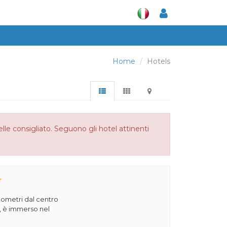
Home
Hotels
elle consigliato. Seguono gli hotel attinenti
ilometri dal centro
a, è immerso nel