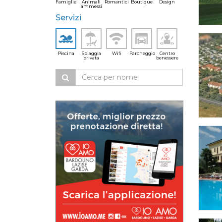
Famiglie
Animali
Romantici
Boutique
Design
ammessi
Servizi
Piscina
Spiaggia
Wifi
Parcheggio
Centro
privata
benessere