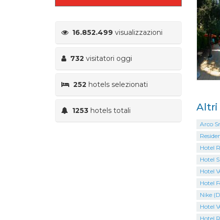
16.852.499
visualizzazioni
732
visitatori oggi
252
hotels selezionati
Altr
1253
hotels totali
Arco S
Residen
Hotel 
Hotel S
Hotel V
Hotel F
Nike (D
Hotel V
Hotel 