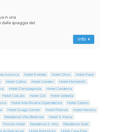
va in una
 dalla spiaggia del
Info
aia Azzurra
Hotel Everest
Hotel Olivo
Hotel Pace
a
Hotel Cattoi
Hotel Garden
Hotel Michelotti
ra
Hotel Campagnola
Hotel Gardenia
Hotel Catullo
Hotel Giò
Hotel Valbella
cora
Hotel Alla Riviera Dipendenza
Hotel Cisano
na
Hotel Drago Center
Hotel Firenze
Hotel Merano
Residence Villa Beatrice
Hotel S. Maria
Piccolo Hotel
Residence S. Vito
Residence Solei
l Al Pescatore
Hotel Battistoni
Hotel Casa Este