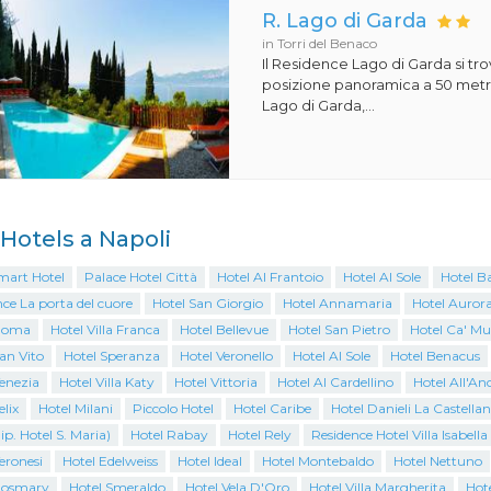
R. Lago di Garda
in Torri del Benaco
Il Residence Lago di Garda si tro
posizione panoramica a 50 metri
Lago di Garda,...
i Hotels a Napoli
mart Hotel
Palace Hotel Città
Hotel Al Frantoio
Hotel Al Sole
Hotel B
ce La porta del cuore
Hotel San Giorgio
Hotel Annamaria
Hotel Auror
Roma
Hotel Villa Franca
Hotel Bellevue
Hotel San Pietro
Hotel Ca' Mu
an Vito
Hotel Speranza
Hotel Veronello
Hotel Al Sole
Hotel Benacus
enezia
Hotel Villa Katy
Hotel Vittoria
Hotel Al Cardellino
Hotel All'An
elix
Hotel Milani
Piccolo Hotel
Hotel Caribe
Hotel Danieli La Castella
ip. Hotel S. Maria)
Hotel Rabay
Hotel Rely
Residence Hotel Villa Isabella
eronesi
Hotel Edelweiss
Hotel Ideal
Hotel Montebaldo
Hotel Nettuno
Rosmary
Hotel Smeraldo
Hotel Vela D'Oro
Hotel Villa Margherita
Hote