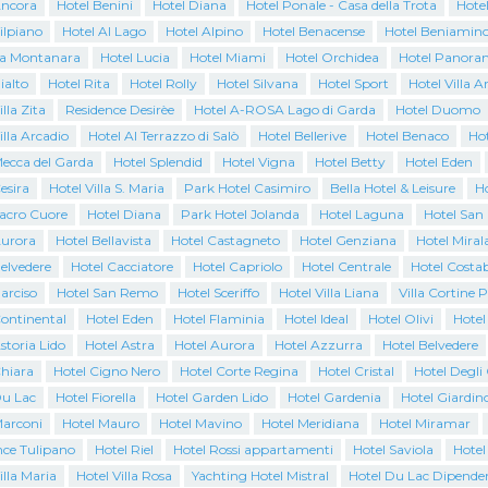
Ancora
Hotel Benini
Hotel Diana
Hotel Ponale - Casa della Trota
Hote
ilpiano
Hotel Al Lago
Hotel Alpino
Hotel Benacense
Hotel Beniamin
La Montanara
Hotel Lucia
Hotel Miami
Hotel Orchidea
Hotel Panora
ialto
Hotel Rita
Hotel Rolly
Hotel Silvana
Hotel Sport
Hotel Villa A
lla Zita
Residence Desirèe
Hotel A-ROSA Lago di Garda
Hotel Duomo
illa Arcadio
Hotel Al Terrazzo di Salò
Hotel Bellerive
Hotel Benaco
Ho
Mecca del Garda
Hotel Splendid
Hotel Vigna
Hotel Betty
Hotel Eden
esira
Hotel Villa S. Maria
Park Hotel Casimiro
Bella Hotel & Leisure
Ho
Sacro Cuore
Hotel Diana
Park Hotel Jolanda
Hotel Laguna
Hotel San
Aurora
Hotel Bellavista
Hotel Castagneto
Hotel Genziana
Hotel Miral
elvedere
Hotel Cacciatore
Hotel Capriolo
Hotel Centrale
Hotel Costab
arciso
Hotel San Remo
Hotel Sceriffo
Hotel Villa Liana
Villa Cortine 
Continental
Hotel Eden
Hotel Flaminia
Hotel Ideal
Hotel Olivi
Hotel
storia Lido
Hotel Astra
Hotel Aurora
Hotel Azzurra
Hotel Belvedere
Chiara
Hotel Cigno Nero
Hotel Corte Regina
Hotel Cristal
Hotel Degli
Du Lac
Hotel Fiorella
Hotel Garden Lido
Hotel Gardenia
Hotel Giardin
Marconi
Hotel Mauro
Hotel Mavino
Hotel Meridiana
Hotel Miramar
nce Tulipano
Hotel Riel
Hotel Rossi appartamenti
Hotel Saviola
Hotel
illa Maria
Hotel Villa Rosa
Yachting Hotel Mistral
Hotel Du Lac Dipende