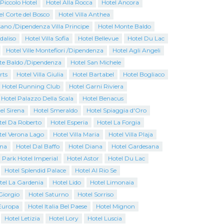
Piccolo Hotel
Hotel Alla Rocca
Hotel Ancora
el Corte del Bosco
Hotel Villa Anthea
ano /Dipendenza Villa Principe
Hotel Monte Baldo
rdaliso
Hotel Villa Sofia
Hotel Bellevue
Hotel Du Lac
Hotel Ville Montefiori /Dipendenza
Hotel Agli Angeli
te Baldo /Dipendenza
Hotel San Michele
rts
Hotel Villa Giulia
Hotel Bartabel
Hotel Bogliaco
Hotel Running Club
Hotel Garni Riviera
 Hotel Palazzo Della Scala
Hotel Benacus
el Sirena
Hotel Smeraldo
Hotel Spiaggia d'Oro
tel Da Roberto
Hotel Esperia
Hotel La Forgia
tel Verona Lago
Hotel Villa Maria
Hotel Villa Plaja
ina
Hotel Dal Baffo
Hotel Diana
Hotel Gardesana
Park Hotel Imperial
Hotel Astor
Hotel Du Lac
Hotel Splendid Palace
Hotel Al Rio Se
tel La Gardenia
Hotel Lido
Hotel Limonaia
Giorgio
Hotel Saturno
Hotel Sorriso
Europa
Hotel Italia Bel Paese
Hotel Mignon
Hotel Letizia
Hotel Lory
Hotel Luscia