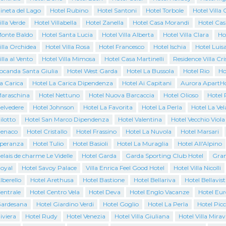
ineta del Lago
Hotel Rubino
Hotel Santoni
Hotel Torbole
Hotel Villa 
illa Verde
Hotel Villabella
Hotel Zanella
Hotel Casa Morandi
Hotel Cas
Monte Baldo
Hotel Santa Lucia
Hotel Villa Alberta
Hotel Villa Clara
Ho
illa Orchidea
Hotel Villa Rosa
Hotel Francesco
Hotel Ischia
Hotel Luis
illa al Vento
Hotel Villa Mimosa
Hotel Casa Martinelli
Residence Villa Cri
Locanda Santa Giulia
Hotel West Garda
Hotel La Bussola
Hotel Rio
Ho
a Carica
Hotel La Carica Dipendenza
Hotel Ai Capitani
Aurora ApartHo
Maraschina
Hotel Nettuno
Hotel Nuova Barcaccia
Hotel Olioso
Hotel 
elvedere
Hotel Johnson
Hotel La Favorita
Hotel La Perla
Hotel La Vel
ilotto
Hotel San Marco Dipendenza
Hotel Valentina
Hotel Vecchio Viola
Benaco
Hotel Cristallo
Hotel Frassino
Hotel La Nuvola
Hotel Marsari
Speranza
Hotel Tulio
Hotel Basioli
Hotel La Muraglia
Hotel All'Alpino
elais de charme Le Videlle
Hotel Garda
Garda Sporting Club Hotel
Gran
Royal
Hotel Savoy Palace
Villa Enrica Feel Good Hotel
Hotel Villa Nicolli
lberello
Hotel Arethusa
Hotel Bastione
Hotel Bellariva
Hotel Bellavist
entrale
Hotel Centro Vela
Hotel Deva
Hotel Englo Vacanze
Hotel Eur
Gardesana
Hotel Giardino Verdi
Hotel Goglio
Hotel La Perla
Hotel Pic
iviera
Hotel Rudy
Hotel Venezia
Hotel Villa Giuliana
Hotel Villa Mirav