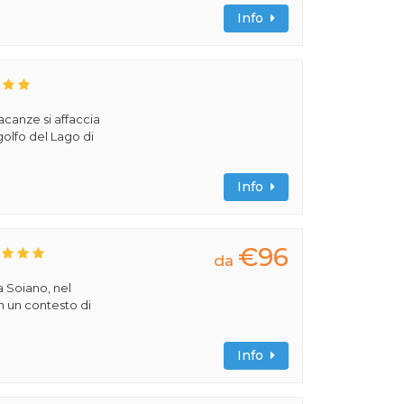
Info
acanze si affaccia
olfo del Lago di
Info
€96
da
a Soiano, nel
n un contesto di
Info