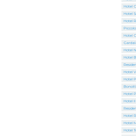
Hotel C
Hotel S
Hotel 
Piccolo
Hotel C
Gardal
Hotel N
Hotel B
Residen
Hotel V
Hotel P
Bonott
Hotel 
Hotel Il
Residen
Hotel 
Hotel M
Hotel 