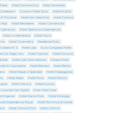
 Fasse
Hotel Panoramica
Hotel Silvanella
o Gardesano
Crocioni Hotel Rizzi
Hotel Krystal
 Al Piccione
Hotel San Valentino
Hotel Corona
 Alpi
Hotel Belvedere
Hotel Carmencita
l Speranza
Hotel Speranza Dipendenza
Hotel La Meridiana
Hotel Mura
emo
Hotel Tavernetta
Residence Palù
l Albero N. 5
Hotel Lido
Euro Congressi Hotel
el Ca' Degli Ulivi
Hotel Cipriani
Hotel Fortuna
 Estée
Hotel Lido International
Palace Hotel
otel Al Cacciatore
Hotel Benaco
Hotel Berta
iero
Hotel Mayer e Splendid
Hotel Passeggiata
io
Hotel Alessi
Hotel Flora
Hotel Marino
apoli
Hotel Vittoria
Hotel Aurora
 Locanda San Vigilio
Park Hotel Oasi
l Imperial
Hotel Marco Polo
Hotel Miralago
Suite Dipendenza Royal
Hotel Terminus & Garda
era
Hotel Conca d'Oro
Hotel Cortina