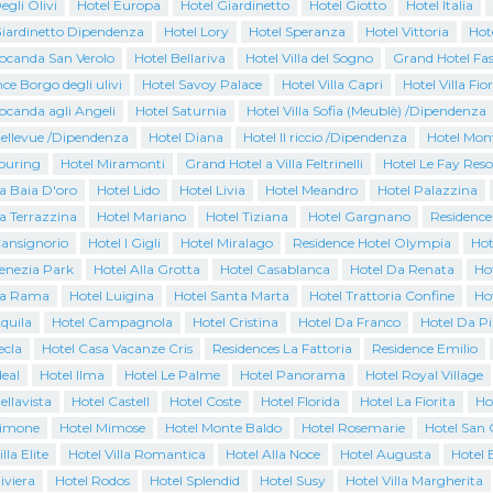
egli Olivi
Hotel Europa
Hotel Giardinetto
Hotel Giotto
Hotel Italia
Giardinetto Dipendenza
Hotel Lory
Hotel Speranza
Hotel Vittoria
Hot
Locanda San Verolo
Hotel Bellariva
Hotel Villa del Sogno
Grand Hotel Fas
ce Borgo degli ulivi
Hotel Savoy Palace
Hotel Villa Capri
Hotel Villa Fio
ocanda agli Angeli
Hotel Saturnia
Hotel Villa Sofia (Meublè) /Dipendenza
Bellevue /Dipendenza
Hotel Diana
Hotel Il riccio /Dipendenza
Hotel Mon
Touring
Hotel Miramonti
Grand Hotel a Villa Feltrinelli
Hotel Le Fay Reso
a Baia D'oro
Hotel Lido
Hotel Livia
Hotel Meandro
Hotel Palazzina
a Terrazzina
Hotel Mariano
Hotel Tiziana
Hotel Gargnano
Residence
Cansignorio
Hotel I Gigli
Hotel Miralago
Residence Hotel Olympia
Hot
Venezia Park
Hotel Alla Grotta
Hotel Casablanca
Hotel Da Renata
Ho
La Rama
Hotel Luigina
Hotel Santa Marta
Hotel Trattoria Confine
Ho
quila
Hotel Campagnola
Hotel Cristina
Hotel Da Franco
Hotel Da P
ecla
Hotel Casa Vacanze Cris
Residences La Fattoria
Residence Emilio
deal
Hotel Ilma
Hotel Le Palme
Hotel Panorama
Hotel Royal Village
ellavista
Hotel Castell
Hotel Coste
Hotel Florida
Hotel La Fiorita
Ho
Limone
Hotel Mimose
Hotel Monte Baldo
Hotel Rosemarie
Hotel San 
lla Elite
Hotel Villa Romantica
Hotel Alla Noce
Hotel Augusta
Hotel 
iviera
Hotel Rodos
Hotel Splendid
Hotel Susy
Hotel Villa Margherita