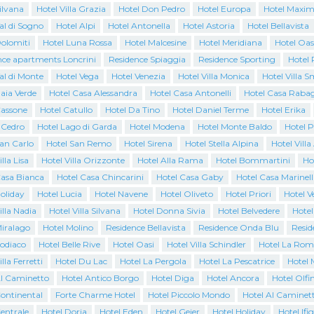
ilvana
Hotel Villa Grazia
Hotel Don Pedro
Hotel Europa
Hotel Maxim
al di Sogno
Hotel Alpi
Hotel Antonella
Hotel Astoria
Hotel Bellavista
Dolomiti
Hotel Luna Rossa
Hotel Malcesine
Hotel Meridiana
Hotel Oas
nce apartments Loncrini
Residence Spiaggia
Residence Sporting
Hotel 
al di Monte
Hotel Vega
Hotel Venezia
Hotel Villa Monica
Hotel Villa 
aia Verde
Hotel Casa Alessandra
Hotel Casa Antonelli
Hotel Casa Raba
Cassone
Hotel Catullo
Hotel Da Tino
Hotel Daniel Terme
Hotel Erika
l Cedro
Hotel Lago di Garda
Hotel Modena
Hotel Monte Baldo
Hotel 
San Carlo
Hotel San Remo
Hotel Sirena
Hotel Stella Alpina
Hotel Villa
lla Lisa
Hotel Villa Orizzonte
Hotel Alla Rama
Hotel Bommartini
Ho
Casa Bianca
Hotel Casa Chincarini
Hotel Casa Gaby
Hotel Casa Marinell
oliday
Hotel Lucia
Hotel Navene
Hotel Oliveto
Hotel Priori
Hotel 
illa Nadia
Hotel Villa Silvana
Hotel Donna Sivia
Hotel Belvedere
Hotel
Miralago
Hotel Molino
Residence Bellavista
Residence Onda Blu
Resid
Zodiaco
Hotel Belle Rive
Hotel Oasi
Hotel Villa Schindler
Hotel La Rom
lla Ferretti
Hotel Du Lac
Hotel La Pergola
Hotel La Pescatrice
Hotel 
Al Caminetto
Hotel Antico Borgo
Hotel Diga
Hotel Ancora
Hotel Olfi
Continental
Forte Charme Hotel
Hotel Piccolo Mondo
Hotel Al Caminet
entrale
Hotel Doria
Hotel Eden
Hotel Geier
Hotel Holiday
Hotel Ifi