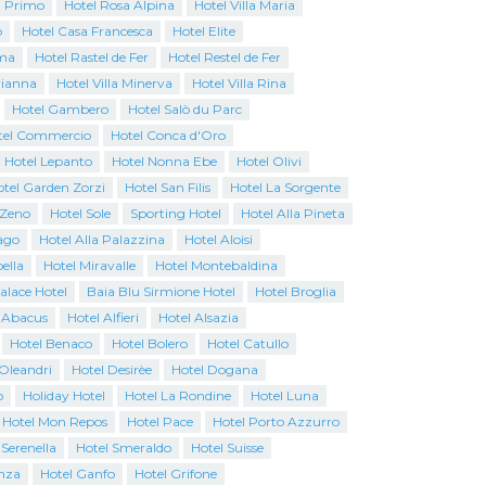
l Primo
Hotel Rosa Alpina
Hotel Villa Maria
o
Hotel Casa Francesca
Hotel Elite
ma
Hotel Rastel de Fer
Hotel Restel de Fer
rianna
Hotel Villa Minerva
Hotel Villa Rina
Hotel Gambero
Hotel Salò du Parc
tel Commercio
Hotel Conca d'Oro
Hotel Lepanto
Hotel Nonna Ebe
Hotel Olivi
tel Garden Zorzi
Hotel San Filis
Hotel La Sorgente
 Zeno
Hotel Sole
Sporting Hotel
Hotel Alla Pineta
ago
Hotel Alla Palazzina
Hotel Aloisi
ella
Hotel Miravalle
Hotel Montebaldina
Palace Hotel
Baia Blu Sirmione Hotel
Hotel Broglia
 Abacus
Hotel Alfieri
Hotel Alsazia
Hotel Benaco
Hotel Bolero
Hotel Catullo
 Oleandri
Hotel Desirèe
Hotel Dogana
o
Holiday Hotel
Hotel La Rondine
Hotel Luna
Hotel Mon Repos
Hotel Pace
Hotel Porto Azzurro
 Serenella
Hotel Smeraldo
Hotel Suisse
nza
Hotel Ganfo
Hotel Grifone