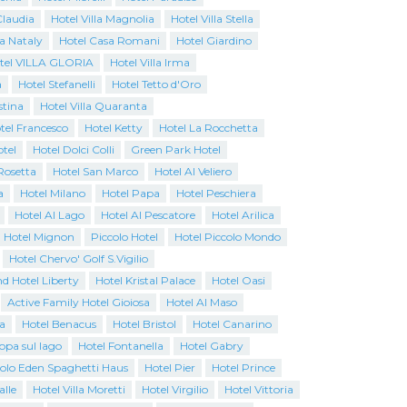
Claudia
Hotel Villa Magnolia
Hotel Villa Stella
a Nataly
Hotel Casa Romani
Hotel Giardino
tel VILLA GLORIA
Hotel Villa Irma
a
Hotel Stefanelli
Hotel Tetto d'Oro
stina
Hotel Villa Quaranta
tel Francesco
Hotel Ketty
Hotel La Rocchetta
tel
Hotel Dolci Colli
Green Park Hotel
Rosetta
Hotel San Marco
Hotel Al Veliero
a
Hotel Milano
Hotel Papa
Hotel Peschiera
Hotel Al Lago
Hotel Al Pescatore
Hotel Arilica
Hotel Mignon
Piccolo Hotel
Hotel Piccolo Mondo
Hotel Chervo' Golf S.Vigilio
d Hotel Liberty
Hotel Kristal Palace
Hotel Oasi
Active Family Hotel Gioiosa
Hotel Al Maso
a
Hotel Benacus
Hotel Bristol
Hotel Canarino
opa sul lago
Hotel Fontanella
Hotel Gabry
colo Eden Spaghetti Haus
Hotel Pier
Hotel Prince
alle
Hotel Villa Moretti
Hotel Virgilio
Hotel Vittoria