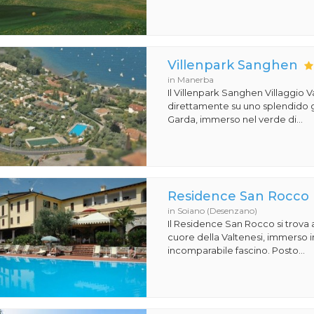
Villenpark Sanghen
in Manerba
Il Villenpark Sanghen Villaggio V
direttamente su uno splendido g
Garda, immerso nel verde di...
Residence San Rocco
in Soiano (Desenzano)
Il Residence San Rocco si trova 
cuore della Valtenesi, immerso i
incomparabile fascino. Posto...