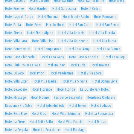
Hotel Cassone
Hotel Catullo
Hotel Da Tino
Hotel Daniel Terme
Hotel Erika
Hotel Firenze
Hotel Garden
Hotel Gardesana
Hotel Il Cedro
Hotel Lago di Garda
Hotel Modena
Hotel Monte Baldo
Hotel Panorama
Hotel Paola
Hotel Peler
Piccolo Hotel
Hotel San Carlo
Hotel San Remo
Hotel Sirena
Hotel Stella Alpina
Hotel Villa Andreis
Hotel Villa Florida
Hotel Villa Lara
Hotel Villa Lisa
Hotel Villa Orizzonte
Hotel Alla Rama
Hotel Bommartini
Hotel Campagnola
Hotel Casa Anny
Hotel Casa Bianca
Hotel Casa Chincarini
Hotel Casa Gaby
Hotel Casa Marinella
Hotel Casa Popi
Hotel Club House La Vela
Hotel Holiday
Hotel Lucia
Hotel Navene
Hotel Oliveto
Hotel Priori
Hotel Vendemme
Hotel Villa Edera
Hotel Villa Ester
Hotel Villa Nadia
Hotel Villa Silvana
Hotel Donna Sivia
Hotel Belvedere
Hotel Florence
Hotel Florida
La Quiete Park Hotel
Hotel Miralago
Hotel Molino
Residence Bellavista
Residence Onda Blu
Residence Rio Selva
Hotel Splendid Sole
Hotel Tenesi
Hotel Zodiaco
Hotel Belle Rive
Hotel Oasi
Hotel Villa Schindler
Hotel La Romantica
Hotel La Pieve
Hotel Sette Bello
Hotel Villa Ferretti
Hotel Du Lac
Hotel La Pergola
Hotel La Pescatrice
Hotel Miralago