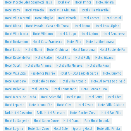
Hotel Piccolo Eden Spaghetti Haus
Hotel Pier
Hotel Prince
Hotel Riviera
Hotel Rudy
Hotel Venezia
Hotel Villa Giuliana
Hotel Villa Miravalle
Hotel Villa Moretti
Hotel Virgilio
Hotel Vittoria
Hotel Ancora
Hotel Benini
Hotel Diana
Hotel Ponale - Casa della Trota
Hotel Primo
Hotel Rosa Alpina
Hotel Villa Maria
Hotel Vilpiano
Hotel Al Lago
Hotel Alpino
Hotel Benacense
Hotel Beniamino
Hotel Casa Francesca
Hotel Elite
Hotel La Montanara
Hotel Lucia
Hotel Miami
Hotel Orchidea
Hotel Panorama
Hotel Rastel de Fer
Hotel Restel de Fer
Hotel Rialto
Hotel Rita
Hotel Rolly
Hotel Silvana
Hotel Sport
Hotel Villa Arianna
Hotel Villa Minerva
Hotel Villa Rina
Hotel Villa Zita
Residence Desirèe
Hotel A-ROSA Lago di Garda
Hotel Duomo
Hotel Gambero
Hotel Salò du Parc
Hotel Villa Arcadio
Hotel Al Terrazzo di Salò
Hotel Bellerive
Hotel Benaco
Hotel Commercio
Hotel Conca d'Oro
Hotel Mecca del Garda
Hotel Splendid
Hotel Vigna
Hotel Betty
Hotel Eden
Hotel Lepanto
Hotel Nonna Ebe
Hotel Olivi
Hotel Cesira
Hotel Villa S. Maria
Park Hotel Casimiro
Bella Hotel & Leisure
Hotel Garden Zorzi
Hotel San Filis
Hotel La Sorgente
Hotel Sacro Cuore
Hotel Diana
Park Hotel Jolanda
Hotel Laguna
Hotel San Zeno
Hotel Sole
Sporting Hotel
Hotel Alla Pineta