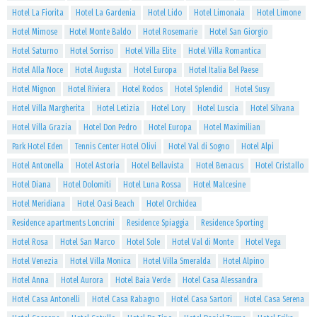
Hotel La Fiorita
Hotel La Gardenia
Hotel Lido
Hotel Limonaia
Hotel Limone
Hotel Mimose
Hotel Monte Baldo
Hotel Rosemarie
Hotel San Giorgio
Hotel Saturno
Hotel Sorriso
Hotel Villa Elite
Hotel Villa Romantica
Hotel Alla Noce
Hotel Augusta
Hotel Europa
Hotel Italia Bel Paese
Hotel Mignon
Hotel Riviera
Hotel Rodos
Hotel Splendid
Hotel Susy
Hotel Villa Margherita
Hotel Letizia
Hotel Lory
Hotel Luscia
Hotel Silvana
Hotel Villa Grazia
Hotel Don Pedro
Hotel Europa
Hotel Maximilian
Park Hotel Eden
Tennis Center Hotel Olivi
Hotel Val di Sogno
Hotel Alpi
Hotel Antonella
Hotel Astoria
Hotel Bellavista
Hotel Benacus
Hotel Cristallo
Hotel Diana
Hotel Dolomiti
Hotel Luna Rossa
Hotel Malcesine
Hotel Meridiana
Hotel Oasi Beach
Hotel Orchidea
Residence apartments Loncrini
Residence Spiaggia
Residence Sporting
Hotel Rosa
Hotel San Marco
Hotel Sole
Hotel Val di Monte
Hotel Vega
Hotel Venezia
Hotel Villa Monica
Hotel Villa Smeralda
Hotel Alpino
Hotel Anna
Hotel Aurora
Hotel Baia Verde
Hotel Casa Alessandra
Hotel Casa Antonelli
Hotel Casa Rabagno
Hotel Casa Sartori
Hotel Casa Serena