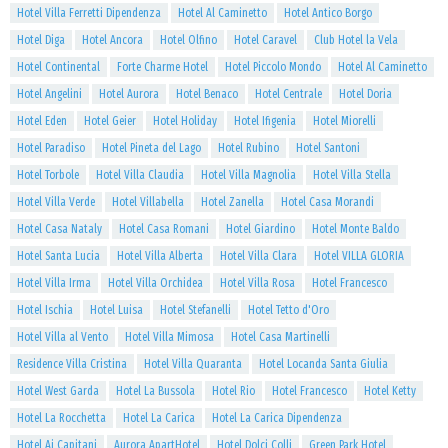
Hotel Villa Ferretti Dipendenza
Hotel Al Caminetto
Hotel Antico Borgo
Hotel Diga
Hotel Ancora
Hotel Olfino
Hotel Caravel
Club Hotel la Vela
Hotel Continental
Forte Charme Hotel
Hotel Piccolo Mondo
Hotel Al Caminetto
Hotel Angelini
Hotel Aurora
Hotel Benaco
Hotel Centrale
Hotel Doria
Hotel Eden
Hotel Geier
Hotel Holiday
Hotel Ifigenia
Hotel Miorelli
Hotel Paradiso
Hotel Pineta del Lago
Hotel Rubino
Hotel Santoni
Hotel Torbole
Hotel Villa Claudia
Hotel Villa Magnolia
Hotel Villa Stella
Hotel Villa Verde
Hotel Villabella
Hotel Zanella
Hotel Casa Morandi
Hotel Casa Nataly
Hotel Casa Romani
Hotel Giardino
Hotel Monte Baldo
Hotel Santa Lucia
Hotel Villa Alberta
Hotel Villa Clara
Hotel VILLA GLORIA
Hotel Villa Irma
Hotel Villa Orchidea
Hotel Villa Rosa
Hotel Francesco
Hotel Ischia
Hotel Luisa
Hotel Stefanelli
Hotel Tetto d'Oro
Hotel Villa al Vento
Hotel Villa Mimosa
Hotel Casa Martinelli
Residence Villa Cristina
Hotel Villa Quaranta
Hotel Locanda Santa Giulia
Hotel West Garda
Hotel La Bussola
Hotel Rio
Hotel Francesco
Hotel Ketty
Hotel La Rocchetta
Hotel La Carica
Hotel La Carica Dipendenza
Hotel Ai Capitani
Aurora ApartHotel
Hotel Dolci Colli
Green Park Hotel