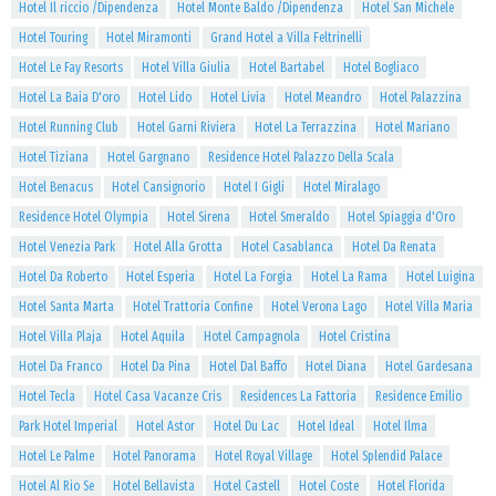
Hotel Il riccio /Dipendenza
Hotel Monte Baldo /Dipendenza
Hotel San Michele
Hotel Touring
Hotel Miramonti
Grand Hotel a Villa Feltrinelli
Hotel Le Fay Resorts
Hotel Villa Giulia
Hotel Bartabel
Hotel Bogliaco
Hotel La Baia D'oro
Hotel Lido
Hotel Livia
Hotel Meandro
Hotel Palazzina
Hotel Running Club
Hotel Garni Riviera
Hotel La Terrazzina
Hotel Mariano
Hotel Tiziana
Hotel Gargnano
Residence Hotel Palazzo Della Scala
Hotel Benacus
Hotel Cansignorio
Hotel I Gigli
Hotel Miralago
Residence Hotel Olympia
Hotel Sirena
Hotel Smeraldo
Hotel Spiaggia d'Oro
Hotel Venezia Park
Hotel Alla Grotta
Hotel Casablanca
Hotel Da Renata
Hotel Da Roberto
Hotel Esperia
Hotel La Forgia
Hotel La Rama
Hotel Luigina
Hotel Santa Marta
Hotel Trattoria Confine
Hotel Verona Lago
Hotel Villa Maria
Hotel Villa Plaja
Hotel Aquila
Hotel Campagnola
Hotel Cristina
Hotel Da Franco
Hotel Da Pina
Hotel Dal Baffo
Hotel Diana
Hotel Gardesana
Hotel Tecla
Hotel Casa Vacanze Cris
Residences La Fattoria
Residence Emilio
Park Hotel Imperial
Hotel Astor
Hotel Du Lac
Hotel Ideal
Hotel Ilma
Hotel Le Palme
Hotel Panorama
Hotel Royal Village
Hotel Splendid Palace
Hotel Al Rio Se
Hotel Bellavista
Hotel Castell
Hotel Coste
Hotel Florida