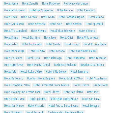
Hotel Sonia
Hotel Zanetti
Hotel Maderno
Residence dei Limoni
Hotel Adria resort
Hotel Bel Soggiorno
Hotel Benaco
Hotel Cavallino
Hotel Eden
Hotel Garden
Hotel Golfo
Hotel Locanda Alpina
Hotel Milano
Hotel San Marco
Hotel Serenella
Hotel Sole
Hotel Sorriso
Hotel Splendid
Hotel Tre Lampioni
Hotel Vienna
Hotel Villa Belvedere
Hotel Vittoria
Hotel Diana
Hotel Giardino
Hotel Igea
Hotel Olivi
Hotel Villa Angela
Hotel Astra
Hotel Fontanella
Hotel Garda
Hotel Campi
Hotel Piccola Italia
Hotel Bazzanega
Hotel Bel Sito
Hotel Benaco
Hotel apartments Maxi
Hotel La Fenice
Hotel Lucia
Hotel Miralago
Hotel Panorama
Hotel Paradiso
Park Hotel Faver
Hotel Pineta Campi
Residence Bellevue
Residence la Pertica
Hotel Sole
Hotel Stella d'Oro
Hotel Villa Selene
Hotel Sermerio
Hotel Da Tonino
Due Torri Hotel Baglioni
Hotel Gabbia D'Oro
Hotel Accademia
Hotel Colomba D'Oro
Hotel Euromotel Croce Bianca
Hotel Firenze
Grand Hotel
Hotel Holiday-Inn Verona East
Hotel Giberti
Hotel San Pietro
Hotel Ibis
Hotel Leon D'Oro
Hotel Leopardi
Montresor Hotel Palace
Hotel San Luca
Hotel San Marco
Hotel Victoria
Hotel Antica Porta Leona
Hotel Bologna
Hotel Borghetti
Hotel Brandoli
Castelvecchio Residence Hotel