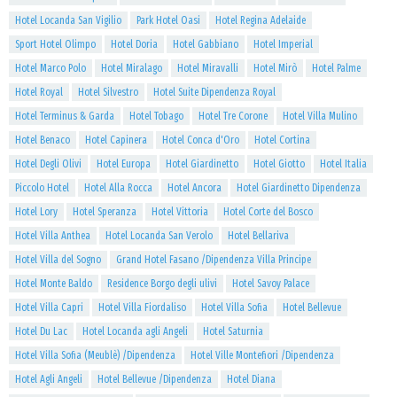
Hotel Locanda San Vigilio
Park Hotel Oasi
Hotel Regina Adelaide
Sport Hotel Olimpo
Hotel Doria
Hotel Gabbiano
Hotel Imperial
Hotel Marco Polo
Hotel Miralago
Hotel Miravalli
Hotel Mirò
Hotel Palme
Hotel Royal
Hotel Silvestro
Hotel Suite Dipendenza Royal
Hotel Terminus & Garda
Hotel Tobago
Hotel Tre Corone
Hotel Villa Mulino
Hotel Benaco
Hotel Capinera
Hotel Conca d'Oro
Hotel Cortina
Hotel Degli Olivi
Hotel Europa
Hotel Giardinetto
Hotel Giotto
Hotel Italia
Piccolo Hotel
Hotel Alla Rocca
Hotel Ancora
Hotel Giardinetto Dipendenza
Hotel Lory
Hotel Speranza
Hotel Vittoria
Hotel Corte del Bosco
Hotel Villa Anthea
Hotel Locanda San Verolo
Hotel Bellariva
Hotel Villa del Sogno
Grand Hotel Fasano /Dipendenza Villa Principe
Hotel Monte Baldo
Residence Borgo degli ulivi
Hotel Savoy Palace
Hotel Villa Capri
Hotel Villa Fiordaliso
Hotel Villa Sofia
Hotel Bellevue
Hotel Du Lac
Hotel Locanda agli Angeli
Hotel Saturnia
Hotel Villa Sofia (Meublè) /Dipendenza
Hotel Ville Montefiori /Dipendenza
Hotel Agli Angeli
Hotel Bellevue /Dipendenza
Hotel Diana