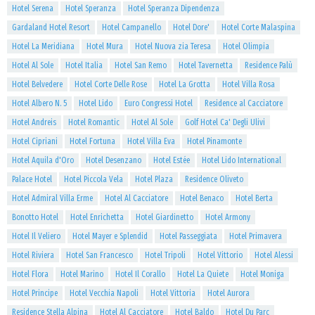
Hotel Serena
Hotel Speranza
Hotel Speranza Dipendenza
Gardaland Hotel Resort
Hotel Campanello
Hotel Dore'
Hotel Corte Malaspina
Hotel La Meridiana
Hotel Mura
Hotel Nuova zia Teresa
Hotel Olimpia
Hotel Al Sole
Hotel Italia
Hotel San Remo
Hotel Tavernetta
Residence Palù
Hotel Belvedere
Hotel Corte Delle Rose
Hotel La Grotta
Hotel Villa Rosa
Hotel Albero N. 5
Hotel Lido
Euro Congressi Hotel
Residence al Cacciatore
Hotel Andreis
Hotel Romantic
Hotel Al Sole
Golf Hotel Ca' Degli Ulivi
Hotel Cipriani
Hotel Fortuna
Hotel Villa Eva
Hotel Pinamonte
Hotel Aquila d'Oro
Hotel Desenzano
Hotel Estée
Hotel Lido International
Palace Hotel
Hotel Piccola Vela
Hotel Plaza
Residence Oliveto
Hotel Admiral Villa Erme
Hotel Al Cacciatore
Hotel Benaco
Hotel Berta
Bonotto Hotel
Hotel Enrichetta
Hotel Giardinetto
Hotel Armony
Hotel Il Veliero
Hotel Mayer e Splendid
Hotel Passeggiata
Hotel Primavera
Hotel Riviera
Hotel San Francesco
Hotel Tripoli
Hotel Vittorio
Hotel Alessi
Hotel Flora
Hotel Marino
Hotel Il Corallo
Hotel La Quiete
Hotel Moniga
Hotel Principe
Hotel Vecchia Napoli
Hotel Vittoria
Hotel Aurora
Residence Stella Alpina
Hotel Al Cacciatore
Hotel Baldo
Hotel Du Parc