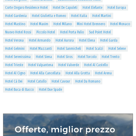
Corte Ongaro Residence Hotel
Hotel De Capuleti
Hotel Elefante
Hotel Europa
Hotel Gardenia
Hotel Giulietta e Romeo
Hotel Italia
Hotel Martini
Hotel Mastino
Hotel Maxim
Hotel Milano
Mini Hotel Brennero
Hotel Monaco
Nuovo Hotel Rossi
Piccolo Hotel
Hotel Porta Palio
Sud Point Hotel
Hotel Verona
Hotel Armando
Hotel Aurora
Hotel Elena
Hotel Garda
Hotel Gelmini
Hotel Mazzanti
Hotel Sanmicheli
Hotel Scalzi
Hotel Selene
Hotel Serenissima
Hotel Siena
Hotel Siros
Hotel Torcolo
Hotel Trento
Hotel Trieste
Hotel Valpantena
Hotel Valverde
Hotel Al Castello
Hotel Al Cigno
Hotel Alla Cancellata
Hotel Alla Grotta
Hotel Arena
Hotel Cà Dei
Hotel Catullo
Hotel Cavour
Hotel Da Romano
Hotel Buca di Bacco
Hotel Due Spade