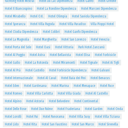
Yachting Hotel Mistral
Hotel Du Lac Dipendenza
Hotel Ganfo
Hotel Grifone
Hotel Il Biancospino
Hotel La Rondine Dipendenza
Hotel Marconi Dipendenza
Hotel Mirabello
Hotel O.K.
Hotel Olimpia
Hotel Saviola Dipendenza
Hotel Speranza
Hotel Villa Pagoda
Hotel Villa Paradiso
Villa Pioppi Hotel
Hotel Clodia Dipendenza
Hotel Colibrì
Hotel Ganfo Dipendenza
Hotel La Magnolia
Hotel Margherita
Hotel San Lorenzo
Hotel Venezia
Hotel Porta del Sole
Hotel Oasi
Hotel Vittoria
Park Hotel Zanzanù
Hotel Al Poggio
Hotel Astra
Hotel Bellavista
Hotel Elisa
Hotel Forbisicle
Hotel Gallo
Hotel La Rotonda
Hotel Miramonti
Hotel Tignale
Hotel Ai Tigli
Hotel Al Prà
Hotel Castello
Hotel Forbisicle Dipendenza
Hotel Galvani
Hotel Internazionale
Hotel Al Caval
Hotel Baia dei Pini
Hotel Benacus
Hotel Eden
Hotel Gardesana
Hotel Marina
Hotel Menapace
Hotel Pace
Hotel Romeo
Hotel Villa Carlotta
Hotel Villa Giada
Hotel Al Castello
Hotel Alpino
Hotel Astoria
Hotel Belvedere
Hotel Continental
Hotel Delle Rose
Hotel Due Palme
Hotel Fraderiana
Hotel Garden
Hotel Onda
Hotel Lorolli
Hotel Pai
Hotel Panorama
Hotel Villa Susy
Hotel Villa Tiziana
Hotel Lido
Hotel Rita
Hotel San Faustino
Hotel San Marco
Hotel Sirenella