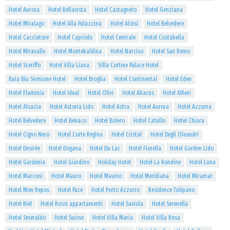
Hotel Aurora
Hotel Bellavista
Hotel Castagneto
Hotel Genziana
Hotel Miralago
Hotel Alla Palazzina
Hotel Aloisi
Hotel Belvedere
Hotel Cacciatore
Hotel Capriolo
Hotel Centrale
Hotel Costabella
Hotel Miravalle
Hotel Montebaldina
Hotel Narciso
Hotel San Remo
Hotel Sceriffo
Hotel Villa Liana
Villa Cortine Palace Hotel
Baia Blu Sirmione Hotel
Hotel Broglia
Hotel Continental
Hotel Eden
Hotel Flaminia
Hotel Ideal
Hotel Olivi
Hotel Abacus
Hotel Alfieri
Hotel Alsazia
Hotel Astoria Lido
Hotel Astra
Hotel Aurora
Hotel Azzurra
Hotel Belvedere
Hotel Benaco
Hotel Bolero
Hotel Catullo
Hotel Chiara
Hotel Cigno Nero
Hotel Corte Regina
Hotel Cristal
Hotel Degli Oleandri
Hotel Desirèe
Hotel Dogana
Hotel Du Lac
Hotel Fiorella
Hotel Garden Lido
Hotel Gardenia
Hotel Giardino
Holiday Hotel
Hotel La Rondine
Hotel Luna
Hotel Marconi
Hotel Mauro
Hotel Mavino
Hotel Meridiana
Hotel Miramar
Hotel Mon Repos
Hotel Pace
Hotel Porto Azzurro
Residence Tulipano
Hotel Riel
Hotel Rossi appartamenti
Hotel Saviola
Hotel Serenella
Hotel Smeraldo
Hotel Suisse
Hotel Villa Maria
Hotel Villa Rosa