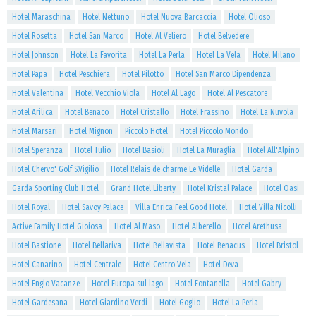
Hotel Maraschina
Hotel Nettuno
Hotel Nuova Barcaccia
Hotel Olioso
Hotel Rosetta
Hotel San Marco
Hotel Al Veliero
Hotel Belvedere
Hotel Johnson
Hotel La Favorita
Hotel La Perla
Hotel La Vela
Hotel Milano
Hotel Papa
Hotel Peschiera
Hotel Pilotto
Hotel San Marco Dipendenza
Hotel Valentina
Hotel Vecchio Viola
Hotel Al Lago
Hotel Al Pescatore
Hotel Arilica
Hotel Benaco
Hotel Cristallo
Hotel Frassino
Hotel La Nuvola
Hotel Marsari
Hotel Mignon
Piccolo Hotel
Hotel Piccolo Mondo
Hotel Speranza
Hotel Tulio
Hotel Basioli
Hotel La Muraglia
Hotel All'Alpino
Hotel Chervo' Golf S.Vigilio
Hotel Relais de charme Le Videlle
Hotel Garda
Garda Sporting Club Hotel
Grand Hotel Liberty
Hotel Kristal Palace
Hotel Oasi
Hotel Royal
Hotel Savoy Palace
Villa Enrica Feel Good Hotel
Hotel Villa Nicolli
Active Family Hotel Gioiosa
Hotel Al Maso
Hotel Alberello
Hotel Arethusa
Hotel Bastione
Hotel Bellariva
Hotel Bellavista
Hotel Benacus
Hotel Bristol
Hotel Canarino
Hotel Centrale
Hotel Centro Vela
Hotel Deva
Hotel Englo Vacanze
Hotel Europa sul lago
Hotel Fontanella
Hotel Gabry
Hotel Gardesana
Hotel Giardino Verdi
Hotel Goglio
Hotel La Perla