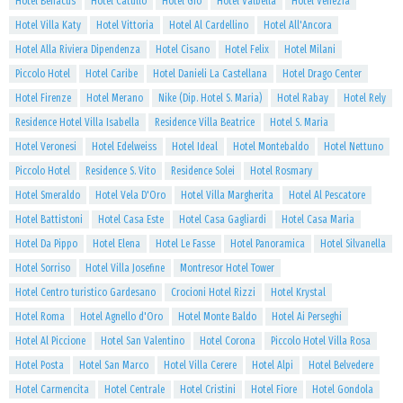
Hotel Benacus
Hotel Catullo
Hotel Giò
Hotel Valbella
Hotel Venezia
Hotel Villa Katy
Hotel Vittoria
Hotel Al Cardellino
Hotel All'Ancora
Hotel Alla Riviera Dipendenza
Hotel Cisano
Hotel Felix
Hotel Milani
Piccolo Hotel
Hotel Caribe
Hotel Danieli La Castellana
Hotel Drago Center
Hotel Firenze
Hotel Merano
Nike (Dip. Hotel S. Maria)
Hotel Rabay
Hotel Rely
Residence Hotel Villa Isabella
Residence Villa Beatrice
Hotel S. Maria
Hotel Veronesi
Hotel Edelweiss
Hotel Ideal
Hotel Montebaldo
Hotel Nettuno
Piccolo Hotel
Residence S. Vito
Residence Solei
Hotel Rosmary
Hotel Smeraldo
Hotel Vela D'Oro
Hotel Villa Margherita
Hotel Al Pescatore
Hotel Battistoni
Hotel Casa Este
Hotel Casa Gagliardi
Hotel Casa Maria
Hotel Da Pippo
Hotel Elena
Hotel Le Fasse
Hotel Panoramica
Hotel Silvanella
Hotel Sorriso
Hotel Villa Josefine
Montresor Hotel Tower
Hotel Centro turistico Gardesano
Crocioni Hotel Rizzi
Hotel Krystal
Hotel Roma
Hotel Agnello d'Oro
Hotel Monte Baldo
Hotel Ai Perseghi
Hotel Al Piccione
Hotel San Valentino
Hotel Corona
Piccolo Hotel Villa Rosa
Hotel Posta
Hotel San Marco
Hotel Villa Cerere
Hotel Alpi
Hotel Belvedere
Hotel Carmencita
Hotel Centrale
Hotel Cristini
Hotel Fiore
Hotel Gondola