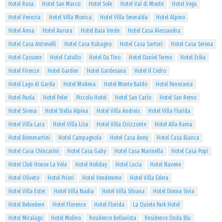
Hotel Rosa
Hotel San Marco
Hotel Sole
Hotel Val di Monte
Hotel Vega
Hotel Venezia
Hotel Villa Monica
Hotel Villa Smeralda
Hotel Alpino
Hotel Anna
Hotel Aurora
Hotel Baia Verde
Hotel Casa Alessandra
Hotel Casa Antonelli
Hotel Casa Rabagno
Hotel Casa Sartori
Hotel Casa Serena
Hotel Cassone
Hotel Catullo
Hotel Da Tino
Hotel Daniel Terme
Hotel Erika
Hotel Firenze
Hotel Garden
Hotel Gardesana
Hotel Il Cedro
Hotel Lago di Garda
Hotel Modena
Hotel Monte Baldo
Hotel Panorama
Hotel Paola
Hotel Peler
Piccolo Hotel
Hotel San Carlo
Hotel San Remo
Hotel Sirena
Hotel Stella Alpina
Hotel Villa Andreis
Hotel Villa Florida
Hotel Villa Lara
Hotel Villa Lisa
Hotel Villa Orizzonte
Hotel Alla Rama
Hotel Bommartini
Hotel Campagnola
Hotel Casa Anny
Hotel Casa Bianca
Hotel Casa Chincarini
Hotel Casa Gaby
Hotel Casa Marinella
Hotel Casa Popi
Hotel Club House La Vela
Hotel Holiday
Hotel Lucia
Hotel Navene
Hotel Oliveto
Hotel Priori
Hotel Vendemme
Hotel Villa Edera
Hotel Villa Ester
Hotel Villa Nadia
Hotel Villa Silvana
Hotel Donna Sivia
Hotel Belvedere
Hotel Florence
Hotel Florida
La Quiete Park Hotel
Hotel Miralago
Hotel Molino
Residence Bellavista
Residence Onda Blu