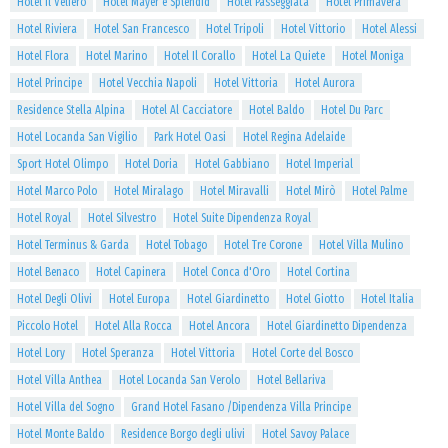
Hotel Il Veliero
Hotel Mayer e Splendid
Hotel Passeggiata
Hotel Primavera
Hotel Riviera
Hotel San Francesco
Hotel Tripoli
Hotel Vittorio
Hotel Alessi
Hotel Flora
Hotel Marino
Hotel Il Corallo
Hotel La Quiete
Hotel Moniga
Hotel Principe
Hotel Vecchia Napoli
Hotel Vittoria
Hotel Aurora
Residence Stella Alpina
Hotel Al Cacciatore
Hotel Baldo
Hotel Du Parc
Hotel Locanda San Vigilio
Park Hotel Oasi
Hotel Regina Adelaide
Sport Hotel Olimpo
Hotel Doria
Hotel Gabbiano
Hotel Imperial
Hotel Marco Polo
Hotel Miralago
Hotel Miravalli
Hotel Mirò
Hotel Palme
Hotel Royal
Hotel Silvestro
Hotel Suite Dipendenza Royal
Hotel Terminus & Garda
Hotel Tobago
Hotel Tre Corone
Hotel Villa Mulino
Hotel Benaco
Hotel Capinera
Hotel Conca d'Oro
Hotel Cortina
Hotel Degli Olivi
Hotel Europa
Hotel Giardinetto
Hotel Giotto
Hotel Italia
Piccolo Hotel
Hotel Alla Rocca
Hotel Ancora
Hotel Giardinetto Dipendenza
Hotel Lory
Hotel Speranza
Hotel Vittoria
Hotel Corte del Bosco
Hotel Villa Anthea
Hotel Locanda San Verolo
Hotel Bellariva
Hotel Villa del Sogno
Grand Hotel Fasano /Dipendenza Villa Principe
Hotel Monte Baldo
Residence Borgo degli ulivi
Hotel Savoy Palace