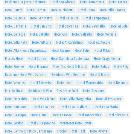
Residence La porta del cuore
Hotel San Giorgio
Hotel Annamaria
Hotel Aurora
Hotel Cattoi
Hotel Garden
Hotel Michelotti
Hotel Roma
Hotel Villa Franca
Hotel Bellevue
Hotel San Pietro
Hotel Ca' Mura
Hotel Campagnola
Hotel Gardenia
Hotel San Vito
Hotel Speranza
Hotel Veronello
Hotel Al Sole
Hotel Benacus
Hotel Catullo
Hotel Giò
Hotel Valbella
Hotel Venezia
Hotel Villa Katy
Hotel Vittoria
Hotel Al Cardellino
Hotel All'Ancora
Hotel Alla Riviera Dipendenza
Hotel Cisano
Hotel Felix
Hotel Milani
Piccolo Hotel
Hotel Caribe
Hotel Danieli La Castellana
Hotel Drago Center
Hotel Firenze
Hotel Merano
Nike (Dip. Hotel S. Maria)
Hotel Rabay
Hotel Rely
Residence Hotel Villa Isabella
Residence Villa Beatrice
Hotel S. Maria
Hotel Veronesi
Hotel Edelweiss
Hotel Ideal
Hotel Montebaldo
Hotel Nettuno
Piccolo Hotel
Residence S. Vito
Residence Solei
Hotel Rosmary
Hotel Smeraldo
Hotel Vela D'Oro
Hotel Villa Margherita
Hotel Al Pescatore
Hotel Battistoni
Hotel Casa Este
Hotel Casa Gagliardi
Hotel Casa Maria
Hotel Da Pippo
Hotel Elena
Hotel Le Fasse
Hotel Panoramica
Hotel Silvanella
Hotel Sorriso
Hotel Villa Josefine
Montresor Hotel Tower
Hotel Centro turistico Gardesano
Crocioni Hotel Rizzi
Hotel Krystal