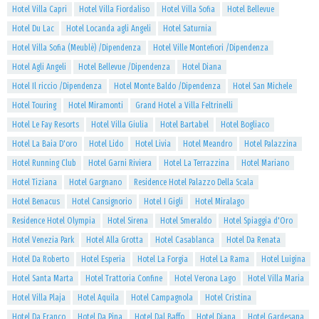
Hotel Villa Capri
Hotel Villa Fiordaliso
Hotel Villa Sofia
Hotel Bellevue
Hotel Du Lac
Hotel Locanda agli Angeli
Hotel Saturnia
Hotel Villa Sofia (Meublè) /Dipendenza
Hotel Ville Montefiori /Dipendenza
Hotel Agli Angeli
Hotel Bellevue /Dipendenza
Hotel Diana
Hotel Il riccio /Dipendenza
Hotel Monte Baldo /Dipendenza
Hotel San Michele
Hotel Touring
Hotel Miramonti
Grand Hotel a Villa Feltrinelli
Hotel Le Fay Resorts
Hotel Villa Giulia
Hotel Bartabel
Hotel Bogliaco
Hotel La Baia D'oro
Hotel Lido
Hotel Livia
Hotel Meandro
Hotel Palazzina
Hotel Running Club
Hotel Garni Riviera
Hotel La Terrazzina
Hotel Mariano
Hotel Tiziana
Hotel Gargnano
Residence Hotel Palazzo Della Scala
Hotel Benacus
Hotel Cansignorio
Hotel I Gigli
Hotel Miralago
Residence Hotel Olympia
Hotel Sirena
Hotel Smeraldo
Hotel Spiaggia d'Oro
Hotel Venezia Park
Hotel Alla Grotta
Hotel Casablanca
Hotel Da Renata
Hotel Da Roberto
Hotel Esperia
Hotel La Forgia
Hotel La Rama
Hotel Luigina
Hotel Santa Marta
Hotel Trattoria Confine
Hotel Verona Lago
Hotel Villa Maria
Hotel Villa Plaja
Hotel Aquila
Hotel Campagnola
Hotel Cristina
Hotel Da Franco
Hotel Da Pina
Hotel Dal Baffo
Hotel Diana
Hotel Gardesana