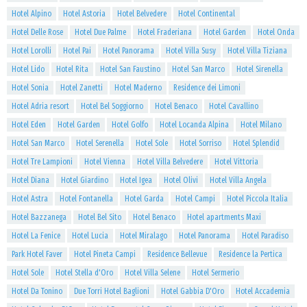
Hotel Alpino
Hotel Astoria
Hotel Belvedere
Hotel Continental
Hotel Delle Rose
Hotel Due Palme
Hotel Fraderiana
Hotel Garden
Hotel Onda
Hotel Lorolli
Hotel Pai
Hotel Panorama
Hotel Villa Susy
Hotel Villa Tiziana
Hotel Lido
Hotel Rita
Hotel San Faustino
Hotel San Marco
Hotel Sirenella
Hotel Sonia
Hotel Zanetti
Hotel Maderno
Residence dei Limoni
Hotel Adria resort
Hotel Bel Soggiorno
Hotel Benaco
Hotel Cavallino
Hotel Eden
Hotel Garden
Hotel Golfo
Hotel Locanda Alpina
Hotel Milano
Hotel San Marco
Hotel Serenella
Hotel Sole
Hotel Sorriso
Hotel Splendid
Hotel Tre Lampioni
Hotel Vienna
Hotel Villa Belvedere
Hotel Vittoria
Hotel Diana
Hotel Giardino
Hotel Igea
Hotel Olivi
Hotel Villa Angela
Hotel Astra
Hotel Fontanella
Hotel Garda
Hotel Campi
Hotel Piccola Italia
Hotel Bazzanega
Hotel Bel Sito
Hotel Benaco
Hotel apartments Maxi
Hotel La Fenice
Hotel Lucia
Hotel Miralago
Hotel Panorama
Hotel Paradiso
Park Hotel Faver
Hotel Pineta Campi
Residence Bellevue
Residence la Pertica
Hotel Sole
Hotel Stella d'Oro
Hotel Villa Selene
Hotel Sermerio
Hotel Da Tonino
Due Torri Hotel Baglioni
Hotel Gabbia D'Oro
Hotel Accademia