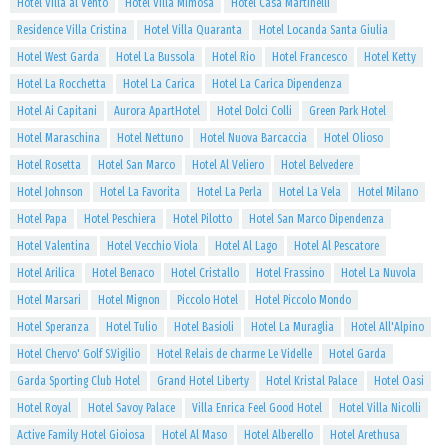
Hotel Villa al Vento
Hotel Villa Mimosa
Hotel Casa Martinelli
Residence Villa Cristina
Hotel Villa Quaranta
Hotel Locanda Santa Giulia
Hotel West Garda
Hotel La Bussola
Hotel Rio
Hotel Francesco
Hotel Ketty
Hotel La Rocchetta
Hotel La Carica
Hotel La Carica Dipendenza
Hotel Ai Capitani
Aurora ApartHotel
Hotel Dolci Colli
Green Park Hotel
Hotel Maraschina
Hotel Nettuno
Hotel Nuova Barcaccia
Hotel Olioso
Hotel Rosetta
Hotel San Marco
Hotel Al Veliero
Hotel Belvedere
Hotel Johnson
Hotel La Favorita
Hotel La Perla
Hotel La Vela
Hotel Milano
Hotel Papa
Hotel Peschiera
Hotel Pilotto
Hotel San Marco Dipendenza
Hotel Valentina
Hotel Vecchio Viola
Hotel Al Lago
Hotel Al Pescatore
Hotel Arilica
Hotel Benaco
Hotel Cristallo
Hotel Frassino
Hotel La Nuvola
Hotel Marsari
Hotel Mignon
Piccolo Hotel
Hotel Piccolo Mondo
Hotel Speranza
Hotel Tulio
Hotel Basioli
Hotel La Muraglia
Hotel All'Alpino
Hotel Chervo' Golf S.Vigilio
Hotel Relais de charme Le Videlle
Hotel Garda
Garda Sporting Club Hotel
Grand Hotel Liberty
Hotel Kristal Palace
Hotel Oasi
Hotel Royal
Hotel Savoy Palace
Villa Enrica Feel Good Hotel
Hotel Villa Nicolli
Active Family Hotel Gioiosa
Hotel Al Maso
Hotel Alberello
Hotel Arethusa