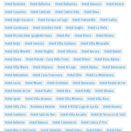
Hotel Bastione
Hotel Bellariva
Hotel Bellavista
Hotel Benacus
Hotel Bristol
Hotel Canarino
Hotel Centrale
Hotel Centro Vela
Hotel Deva
Hotel Englo Vacanze
Hotel Europa sul lago
Hotel Fontanella
Hotel Gabry
Hotel Gardesana
Hotel Giardino Verdi
Hotel Goglio
Hotel La Perla
Hotel Piccolo Eden Spaghetti Haus
Hotel Pier
Hotel Prince
Hotel Riviera
Hotel Rudy
Hotel Venezia
Hotel Villa Giuliana
Hotel Villa Miravalle
Hotel Villa Moretti
Hotel Virgilio
Hotel Vittoria
Hotel Ancora
Hotel Benini
Hotel Diana
Hotel Ponale - Casa della Trota
Hotel Primo
Hotel Rosa Alpina
Hotel Villa Maria
Hotel Vilpiano
Hotel Al Lago
Hotel Alpino
Hotel Benacense
Hotel Beniamino
Hotel Casa Francesca
Hotel Elite
Hotel La Montanara
Hotel Lucia
Hotel Miami
Hotel Orchidea
Hotel Panorama
Hotel Rastel de Fer
Hotel Restel de Fer
Hotel Rialto
Hotel Rita
Hotel Rolly
Hotel Silvana
Hotel Sport
Hotel Villa Arianna
Hotel Villa Minerva
Hotel Villa Rina
Hotel Villa Zita
Residence Desirèe
Hotel A-ROSA Lago di Garda
Hotel Duomo
Hotel Gambero
Hotel Salò du Parc
Hotel Villa Arcadio
Hotel Al Terrazzo di Salò
Hotel Bellerive
Hotel Benaco
Hotel Commercio
Hotel Conca d'Oro
Hotel Mecca del Garda
Hotel Splendid
Hotel Vigna
Hotel Betty
Hotel Eden