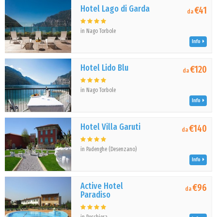
Hotel Lago di Garda
€41
da
in Nago Torbole
Info
Hotel Lido Blu
€120
da
in Nago Torbole
Info
Hotel Villa Garuti
€140
da
in Padenghe (Desenzano)
Info
Active Hotel
€96
da
Paradiso