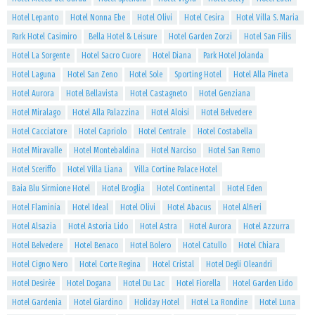
Hotel Lepanto
Hotel Nonna Ebe
Hotel Olivi
Hotel Cesira
Hotel Villa S. Maria
Park Hotel Casimiro
Bella Hotel & Leisure
Hotel Garden Zorzi
Hotel San Filis
Hotel La Sorgente
Hotel Sacro Cuore
Hotel Diana
Park Hotel Jolanda
Hotel Laguna
Hotel San Zeno
Hotel Sole
Sporting Hotel
Hotel Alla Pineta
Hotel Aurora
Hotel Bellavista
Hotel Castagneto
Hotel Genziana
Hotel Miralago
Hotel Alla Palazzina
Hotel Aloisi
Hotel Belvedere
Hotel Cacciatore
Hotel Capriolo
Hotel Centrale
Hotel Costabella
Hotel Miravalle
Hotel Montebaldina
Hotel Narciso
Hotel San Remo
Hotel Sceriffo
Hotel Villa Liana
Villa Cortine Palace Hotel
Baia Blu Sirmione Hotel
Hotel Broglia
Hotel Continental
Hotel Eden
Hotel Flaminia
Hotel Ideal
Hotel Olivi
Hotel Abacus
Hotel Alfieri
Hotel Alsazia
Hotel Astoria Lido
Hotel Astra
Hotel Aurora
Hotel Azzurra
Hotel Belvedere
Hotel Benaco
Hotel Bolero
Hotel Catullo
Hotel Chiara
Hotel Cigno Nero
Hotel Corte Regina
Hotel Cristal
Hotel Degli Oleandri
Hotel Desirèe
Hotel Dogana
Hotel Du Lac
Hotel Fiorella
Hotel Garden Lido
Hotel Gardenia
Hotel Giardino
Holiday Hotel
Hotel La Rondine
Hotel Luna