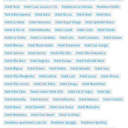
Hotel Tecla
Hotel Casa Vacanze Cris
Residences La Fattoria
Residence Emilio
Park Hotel Imperial
Hotel Astor
Hotel Du Lac
Hotel Ideal
Hotel Ilma
Hotel Le Palme
Hotel Panorama
Hotel Royal Village
Hotel Splendid Palace
Hotel Al Rio Se
Hotel Bellavista
Hotel Castell
Hotel Coste
Hotel Florida
Hotel La Fiorita
Hotel La Gardenia
Hotel Lido
Hotel Limonaia
Hotel Limone
Hotel Mimose
Hotel Monte Baldo
Hotel Rosemarie
Hotel San Giorgio
Hotel Saturno
Hotel Sorriso
Hotel Villa Elite
Hotel Villa Romantica
Hotel Alla Noce
Hotel Augusta
Hotel Europa
Hotel Italia Bel Paese
Hotel Mignon
Hotel Riviera
Hotel Rodos
Hotel Splendid
Hotel Susy
Hotel Villa Margherita
Hotel Letizia
Hotel Lory
Hotel Luscia
Hotel Silvana
Hotel Villa Grazia
Hotel Don Pedro
Hotel Europa
Hotel Maximilian
Park Hotel Eden
Tennis Center Hotel Olivi
Hotel Val di Sogno
Hotel Alpi
Hotel Antonella
Hotel Astoria
Hotel Bellavista
Hotel Benacus
Hotel Cristallo
Hotel Diana
Hotel Dolomiti
Hotel Luna Rossa
Hotel Malcesine
Hotel Meridiana
Hotel Oasi Beach
Hotel Orchidea
Residence apartments Loncrini
Residence Spiaggia
Residence Sporting