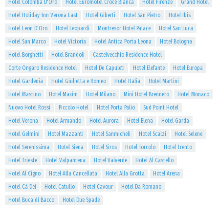
Hotel Colomba D'Oro
Hotel Euromotel Croce Bianca
Hotel Firenze
Grand Hotel
Hotel Holiday-Inn Verona East
Hotel Giberti
Hotel San Pietro
Hotel Ibis
Hotel Leon D'Oro
Hotel Leopardi
Montresor Hotel Palace
Hotel San Luca
Hotel San Marco
Hotel Victoria
Hotel Antica Porta Leona
Hotel Bologna
Hotel Borghetti
Hotel Brandoli
Castelvecchio Residence Hotel
Corte Ongaro Residence Hotel
Hotel De Capuleti
Hotel Elefante
Hotel Europa
Hotel Gardenia
Hotel Giulietta e Romeo
Hotel Italia
Hotel Martini
Hotel Mastino
Hotel Maxim
Hotel Milano
Mini Hotel Brennero
Hotel Monaco
Nuovo Hotel Rossi
Piccolo Hotel
Hotel Porta Palio
Sud Point Hotel
Hotel Verona
Hotel Armando
Hotel Aurora
Hotel Elena
Hotel Garda
Hotel Gelmini
Hotel Mazzanti
Hotel Sanmicheli
Hotel Scalzi
Hotel Selene
Hotel Serenissima
Hotel Siena
Hotel Siros
Hotel Torcolo
Hotel Trento
Hotel Trieste
Hotel Valpantena
Hotel Valverde
Hotel Al Castello
Hotel Al Cigno
Hotel Alla Cancellata
Hotel Alla Grotta
Hotel Arena
Hotel Cà Dei
Hotel Catullo
Hotel Cavour
Hotel Da Romano
Hotel Buca di Bacco
Hotel Due Spade