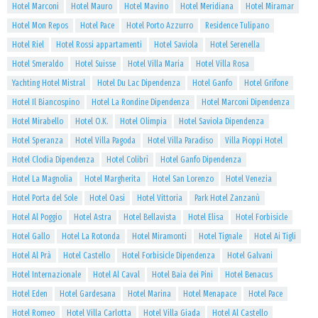
Hotel Marconi
Hotel Mauro
Hotel Mavino
Hotel Meridiana
Hotel Miramar
Hotel Mon Repos
Hotel Pace
Hotel Porto Azzurro
Residence Tulipano
Hotel Riel
Hotel Rossi appartamenti
Hotel Saviola
Hotel Serenella
Hotel Smeraldo
Hotel Suisse
Hotel Villa Maria
Hotel Villa Rosa
Yachting Hotel Mistral
Hotel Du Lac Dipendenza
Hotel Ganfo
Hotel Grifone
Hotel Il Biancospino
Hotel La Rondine Dipendenza
Hotel Marconi Dipendenza
Hotel Mirabello
Hotel O.K.
Hotel Olimpia
Hotel Saviola Dipendenza
Hotel Speranza
Hotel Villa Pagoda
Hotel Villa Paradiso
Villa Pioppi Hotel
Hotel Clodia Dipendenza
Hotel Colibrì
Hotel Ganfo Dipendenza
Hotel La Magnolia
Hotel Margherita
Hotel San Lorenzo
Hotel Venezia
Hotel Porta del Sole
Hotel Oasi
Hotel Vittoria
Park Hotel Zanzanù
Hotel Al Poggio
Hotel Astra
Hotel Bellavista
Hotel Elisa
Hotel Forbisicle
Hotel Gallo
Hotel La Rotonda
Hotel Miramonti
Hotel Tignale
Hotel Ai Tigli
Hotel Al Prà
Hotel Castello
Hotel Forbisicle Dipendenza
Hotel Galvani
Hotel Internazionale
Hotel Al Caval
Hotel Baia dei Pini
Hotel Benacus
Hotel Eden
Hotel Gardesana
Hotel Marina
Hotel Menapace
Hotel Pace
Hotel Romeo
Hotel Villa Carlotta
Hotel Villa Giada
Hotel Al Castello