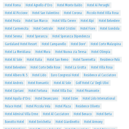
Hotel Roma
Hotel Agnello d'Oro
Hotel Monte Baldo
Hotel Ai Perseghi
Hotel Al Piccione
Hotel San Valentino
Hotel Corona
Piccolo Hotel Villa Rosa
Hotel Posta
Hotel San Marco
Hotel Villa Cerere
Hotel Alpi
Hotel Belvedere
Hotel Carmencita
Hotel Centrale
Hotel Cristini
Hotel Fiore
Hotel Gondola
Hotel Serena
Hotel Speranza
Hotel Speranza Dipendenza
Gardaland Hotel Resort
Hotel Campanello
Hotel Dore'
Hotel Corte Malaspina
Hotel La Meridiana
Hotel Mura
Hotel Nuova zia Teresa
Hotel Olimpia
Hotel Al Sole
Hotel Italia
Hotel San Remo
Hotel Tavernetta
Residence Palù
Hotel Belvedere
Hotel Corte Delle Rose
Hotel La Grotta
Hotel Villa Rosa
Hotel Albero N. 5
Hotel Lido
Euro Congressi Hotel
Residence al Cacciatore
Hotel Andreis
Hotel Romantic
Hotel Al Sole
Golf Hotel Ca' Degli Ulivi
Hotel Cipriani
Hotel Fortuna
Hotel Villa Eva
Hotel Pinamonte
Hotel Aquila d'Oro
Hotel Desenzano
Hotel Estée
Hotel Lido International
Palace Hotel
Hotel Piccola Vela
Hotel Plaza
Residence Oliveto
Hotel Admiral Villa Erme
Hotel Al Cacciatore
Hotel Benaco
Hotel Berta
Bonotto Hotel
Hotel Enrichetta
Hotel Giardinetto
Hotel Armony