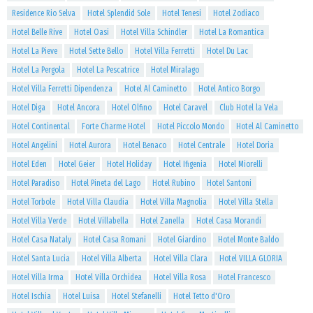
Residence Rio Selva
Hotel Splendid Sole
Hotel Tenesi
Hotel Zodiaco
Hotel Belle Rive
Hotel Oasi
Hotel Villa Schindler
Hotel La Romantica
Hotel La Pieve
Hotel Sette Bello
Hotel Villa Ferretti
Hotel Du Lac
Hotel La Pergola
Hotel La Pescatrice
Hotel Miralago
Hotel Villa Ferretti Dipendenza
Hotel Al Caminetto
Hotel Antico Borgo
Hotel Diga
Hotel Ancora
Hotel Olfino
Hotel Caravel
Club Hotel la Vela
Hotel Continental
Forte Charme Hotel
Hotel Piccolo Mondo
Hotel Al Caminetto
Hotel Angelini
Hotel Aurora
Hotel Benaco
Hotel Centrale
Hotel Doria
Hotel Eden
Hotel Geier
Hotel Holiday
Hotel Ifigenia
Hotel Miorelli
Hotel Paradiso
Hotel Pineta del Lago
Hotel Rubino
Hotel Santoni
Hotel Torbole
Hotel Villa Claudia
Hotel Villa Magnolia
Hotel Villa Stella
Hotel Villa Verde
Hotel Villabella
Hotel Zanella
Hotel Casa Morandi
Hotel Casa Nataly
Hotel Casa Romani
Hotel Giardino
Hotel Monte Baldo
Hotel Santa Lucia
Hotel Villa Alberta
Hotel Villa Clara
Hotel VILLA GLORIA
Hotel Villa Irma
Hotel Villa Orchidea
Hotel Villa Rosa
Hotel Francesco
Hotel Ischia
Hotel Luisa
Hotel Stefanelli
Hotel Tetto d'Oro