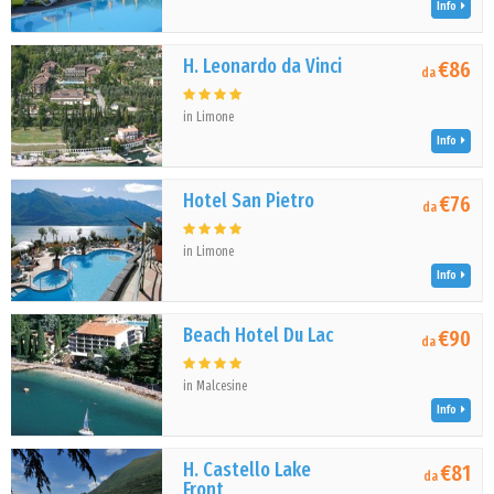
Info
H. Leonardo da Vinci
€86
da
in Limone
Info
Hotel San Pietro
€76
da
in Limone
Info
Beach Hotel Du Lac
€90
da
in Malcesine
Info
H. Castello Lake
€81
da
Front