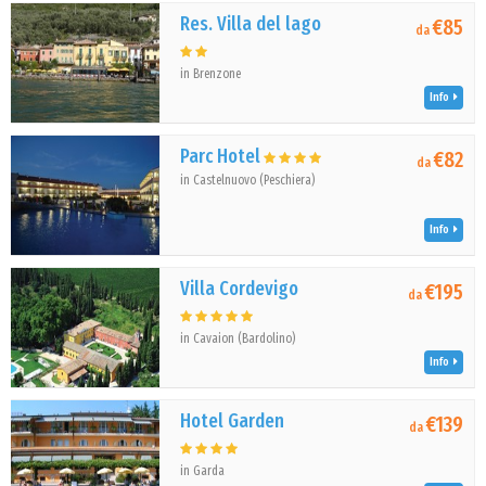
Res. Villa del lago
€85
da
in Brenzone
Info
Parc Hotel
€82
da
in Castelnuovo (Peschiera)
Info
Villa Cordevigo
€195
da
in Cavaion (Bardolino)
Info
Hotel Garden
€139
da
in Garda