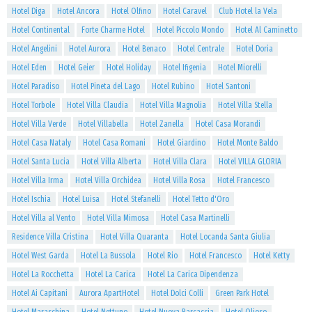
Hotel Diga
Hotel Ancora
Hotel Olfino
Hotel Caravel
Club Hotel la Vela
Hotel Continental
Forte Charme Hotel
Hotel Piccolo Mondo
Hotel Al Caminetto
Hotel Angelini
Hotel Aurora
Hotel Benaco
Hotel Centrale
Hotel Doria
Hotel Eden
Hotel Geier
Hotel Holiday
Hotel Ifigenia
Hotel Miorelli
Hotel Paradiso
Hotel Pineta del Lago
Hotel Rubino
Hotel Santoni
Hotel Torbole
Hotel Villa Claudia
Hotel Villa Magnolia
Hotel Villa Stella
Hotel Villa Verde
Hotel Villabella
Hotel Zanella
Hotel Casa Morandi
Hotel Casa Nataly
Hotel Casa Romani
Hotel Giardino
Hotel Monte Baldo
Hotel Santa Lucia
Hotel Villa Alberta
Hotel Villa Clara
Hotel VILLA GLORIA
Hotel Villa Irma
Hotel Villa Orchidea
Hotel Villa Rosa
Hotel Francesco
Hotel Ischia
Hotel Luisa
Hotel Stefanelli
Hotel Tetto d'Oro
Hotel Villa al Vento
Hotel Villa Mimosa
Hotel Casa Martinelli
Residence Villa Cristina
Hotel Villa Quaranta
Hotel Locanda Santa Giulia
Hotel West Garda
Hotel La Bussola
Hotel Rio
Hotel Francesco
Hotel Ketty
Hotel La Rocchetta
Hotel La Carica
Hotel La Carica Dipendenza
Hotel Ai Capitani
Aurora ApartHotel
Hotel Dolci Colli
Green Park Hotel