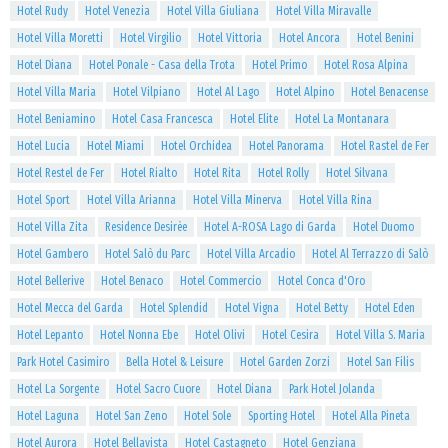
Hotel Rudy
Hotel Venezia
Hotel Villa Giuliana
Hotel Villa Miravalle
Hotel Villa Moretti
Hotel Virgilio
Hotel Vittoria
Hotel Ancora
Hotel Benini
Hotel Diana
Hotel Ponale - Casa della Trota
Hotel Primo
Hotel Rosa Alpina
Hotel Villa Maria
Hotel Vilpiano
Hotel Al Lago
Hotel Alpino
Hotel Benacense
Hotel Beniamino
Hotel Casa Francesca
Hotel Elite
Hotel La Montanara
Hotel Lucia
Hotel Miami
Hotel Orchidea
Hotel Panorama
Hotel Rastel de Fer
Hotel Restel de Fer
Hotel Rialto
Hotel Rita
Hotel Rolly
Hotel Silvana
Hotel Sport
Hotel Villa Arianna
Hotel Villa Minerva
Hotel Villa Rina
Hotel Villa Zita
Residence Desirèe
Hotel A-ROSA Lago di Garda
Hotel Duomo
Hotel Gambero
Hotel Salò du Parc
Hotel Villa Arcadio
Hotel Al Terrazzo di Salò
Hotel Bellerive
Hotel Benaco
Hotel Commercio
Hotel Conca d'Oro
Hotel Mecca del Garda
Hotel Splendid
Hotel Vigna
Hotel Betty
Hotel Eden
Hotel Lepanto
Hotel Nonna Ebe
Hotel Olivi
Hotel Cesira
Hotel Villa S. Maria
Park Hotel Casimiro
Bella Hotel & Leisure
Hotel Garden Zorzi
Hotel San Filis
Hotel La Sorgente
Hotel Sacro Cuore
Hotel Diana
Park Hotel Jolanda
Hotel Laguna
Hotel San Zeno
Hotel Sole
Sporting Hotel
Hotel Alla Pineta
Hotel Aurora
Hotel Bellavista
Hotel Castagneto
Hotel Genziana