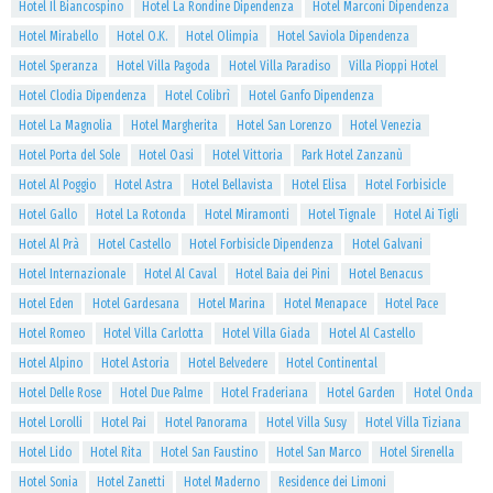
Hotel Il Biancospino
Hotel La Rondine Dipendenza
Hotel Marconi Dipendenza
Hotel Mirabello
Hotel O.K.
Hotel Olimpia
Hotel Saviola Dipendenza
Hotel Speranza
Hotel Villa Pagoda
Hotel Villa Paradiso
Villa Pioppi Hotel
Hotel Clodia Dipendenza
Hotel Colibrì
Hotel Ganfo Dipendenza
Hotel La Magnolia
Hotel Margherita
Hotel San Lorenzo
Hotel Venezia
Hotel Porta del Sole
Hotel Oasi
Hotel Vittoria
Park Hotel Zanzanù
Hotel Al Poggio
Hotel Astra
Hotel Bellavista
Hotel Elisa
Hotel Forbisicle
Hotel Gallo
Hotel La Rotonda
Hotel Miramonti
Hotel Tignale
Hotel Ai Tigli
Hotel Al Prà
Hotel Castello
Hotel Forbisicle Dipendenza
Hotel Galvani
Hotel Internazionale
Hotel Al Caval
Hotel Baia dei Pini
Hotel Benacus
Hotel Eden
Hotel Gardesana
Hotel Marina
Hotel Menapace
Hotel Pace
Hotel Romeo
Hotel Villa Carlotta
Hotel Villa Giada
Hotel Al Castello
Hotel Alpino
Hotel Astoria
Hotel Belvedere
Hotel Continental
Hotel Delle Rose
Hotel Due Palme
Hotel Fraderiana
Hotel Garden
Hotel Onda
Hotel Lorolli
Hotel Pai
Hotel Panorama
Hotel Villa Susy
Hotel Villa Tiziana
Hotel Lido
Hotel Rita
Hotel San Faustino
Hotel San Marco
Hotel Sirenella
Hotel Sonia
Hotel Zanetti
Hotel Maderno
Residence dei Limoni