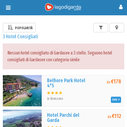
Toggle
navigation
POPOLARITÀ
3 Hotel Consigliati
Nessun hotel consigliato di Gardasee a 3 stelle. Seguono hotel
consigliati di Gardasee con categoria simile
Belfiore Park Hotel
€178
da
4*S
in Brenzone
Info
Hotel Parchi del
€112
da
Garda