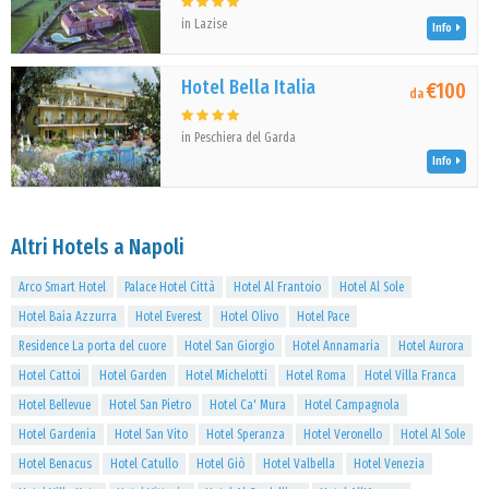
in Lazise
Info
Hotel Bella Italia
€100
da
in Peschiera del Garda
Info
Altri Hotels a Napoli
Arco Smart Hotel
Palace Hotel Città
Hotel Al Frantoio
Hotel Al Sole
Hotel Baia Azzurra
Hotel Everest
Hotel Olivo
Hotel Pace
Residence La porta del cuore
Hotel San Giorgio
Hotel Annamaria
Hotel Aurora
Hotel Cattoi
Hotel Garden
Hotel Michelotti
Hotel Roma
Hotel Villa Franca
Hotel Bellevue
Hotel San Pietro
Hotel Ca' Mura
Hotel Campagnola
Hotel Gardenia
Hotel San Vito
Hotel Speranza
Hotel Veronello
Hotel Al Sole
Hotel Benacus
Hotel Catullo
Hotel Giò
Hotel Valbella
Hotel Venezia