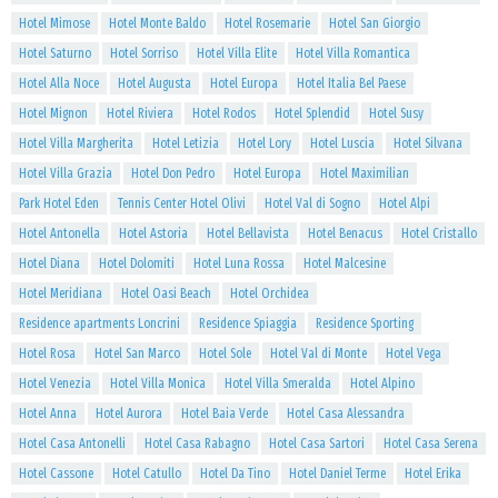
Hotel Mimose
Hotel Monte Baldo
Hotel Rosemarie
Hotel San Giorgio
Hotel Saturno
Hotel Sorriso
Hotel Villa Elite
Hotel Villa Romantica
Hotel Alla Noce
Hotel Augusta
Hotel Europa
Hotel Italia Bel Paese
Hotel Mignon
Hotel Riviera
Hotel Rodos
Hotel Splendid
Hotel Susy
Hotel Villa Margherita
Hotel Letizia
Hotel Lory
Hotel Luscia
Hotel Silvana
Hotel Villa Grazia
Hotel Don Pedro
Hotel Europa
Hotel Maximilian
Park Hotel Eden
Tennis Center Hotel Olivi
Hotel Val di Sogno
Hotel Alpi
Hotel Antonella
Hotel Astoria
Hotel Bellavista
Hotel Benacus
Hotel Cristallo
Hotel Diana
Hotel Dolomiti
Hotel Luna Rossa
Hotel Malcesine
Hotel Meridiana
Hotel Oasi Beach
Hotel Orchidea
Residence apartments Loncrini
Residence Spiaggia
Residence Sporting
Hotel Rosa
Hotel San Marco
Hotel Sole
Hotel Val di Monte
Hotel Vega
Hotel Venezia
Hotel Villa Monica
Hotel Villa Smeralda
Hotel Alpino
Hotel Anna
Hotel Aurora
Hotel Baia Verde
Hotel Casa Alessandra
Hotel Casa Antonelli
Hotel Casa Rabagno
Hotel Casa Sartori
Hotel Casa Serena
Hotel Cassone
Hotel Catullo
Hotel Da Tino
Hotel Daniel Terme
Hotel Erika