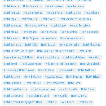
Hotel Maraschina
Hotel Nettuno
Hotel Nuova Barcaccia
Hotel Olioso
Hotel Rosetta
Hotel San Marco
Hotel Al Veliero
Hotel Belvedere
Hotel Johnson
Hotel La Favorita
Hotel La Perla
Hotel La Vela
Hotel Milano
Hotel Papa
Hotel Peschiera
Hotel Pilotto
Hotel San Marco Dipendenza
Hotel Valentina
Hotel Vecchio Viola
Hotel Al Lago
Hotel Al Pescatore
Hotel Arilica
Hotel Benaco
Hotel Cristallo
Hotel Frassino
Hotel La Nuvola
Hotel Marsari
Hotel Mignon
Piccolo Hotel
Hotel Piccolo Mondo
Hotel Speranza
Hotel Tulio
Hotel Basioli
Hotel La Muraglia
Hotel All'Alpino
Hotel Chervo' Golf S.Vigilio
Hotel Relais de charme Le Videlle
Hotel Garda
Garda Sporting Club Hotel
Grand Hotel Liberty
Hotel Kristal Palace
Hotel Oasi
Hotel Royal
Hotel Savoy Palace
Villa Enrica Feel Good Hotel
Hotel Villa Nicolli
Active Family Hotel Gioiosa
Hotel Al Maso
Hotel Alberello
Hotel Arethusa
Hotel Bastione
Hotel Bellariva
Hotel Bellavista
Hotel Benacus
Hotel Bristol
Hotel Canarino
Hotel Centrale
Hotel Centro Vela
Hotel Deva
Hotel Englo Vacanze
Hotel Europa sul lago
Hotel Fontanella
Hotel Gabry
Hotel Gardesana
Hotel Giardino Verdi
Hotel Goglio
Hotel La Perla
Hotel Piccolo Eden Spaghetti Haus
Hotel Pier
Hotel Prince
Hotel Riviera