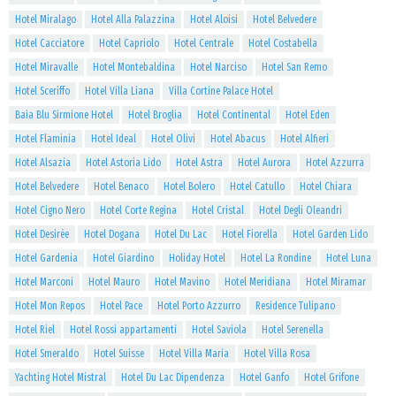
Hotel Miralago
Hotel Alla Palazzina
Hotel Aloisi
Hotel Belvedere
Hotel Cacciatore
Hotel Capriolo
Hotel Centrale
Hotel Costabella
Hotel Miravalle
Hotel Montebaldina
Hotel Narciso
Hotel San Remo
Hotel Sceriffo
Hotel Villa Liana
Villa Cortine Palace Hotel
Baia Blu Sirmione Hotel
Hotel Broglia
Hotel Continental
Hotel Eden
Hotel Flaminia
Hotel Ideal
Hotel Olivi
Hotel Abacus
Hotel Alfieri
Hotel Alsazia
Hotel Astoria Lido
Hotel Astra
Hotel Aurora
Hotel Azzurra
Hotel Belvedere
Hotel Benaco
Hotel Bolero
Hotel Catullo
Hotel Chiara
Hotel Cigno Nero
Hotel Corte Regina
Hotel Cristal
Hotel Degli Oleandri
Hotel Desirèe
Hotel Dogana
Hotel Du Lac
Hotel Fiorella
Hotel Garden Lido
Hotel Gardenia
Hotel Giardino
Holiday Hotel
Hotel La Rondine
Hotel Luna
Hotel Marconi
Hotel Mauro
Hotel Mavino
Hotel Meridiana
Hotel Miramar
Hotel Mon Repos
Hotel Pace
Hotel Porto Azzurro
Residence Tulipano
Hotel Riel
Hotel Rossi appartamenti
Hotel Saviola
Hotel Serenella
Hotel Smeraldo
Hotel Suisse
Hotel Villa Maria
Hotel Villa Rosa
Yachting Hotel Mistral
Hotel Du Lac Dipendenza
Hotel Ganfo
Hotel Grifone