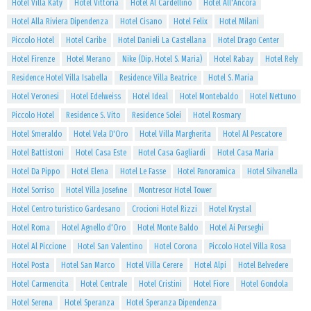
Hotel Villa Katy
Hotel Vittoria
Hotel Al Cardellino
Hotel All'Ancora
Hotel Alla Riviera Dipendenza
Hotel Cisano
Hotel Felix
Hotel Milani
Piccolo Hotel
Hotel Caribe
Hotel Danieli La Castellana
Hotel Drago Center
Hotel Firenze
Hotel Merano
Nike (Dip. Hotel S. Maria)
Hotel Rabay
Hotel Rely
Residence Hotel Villa Isabella
Residence Villa Beatrice
Hotel S. Maria
Hotel Veronesi
Hotel Edelweiss
Hotel Ideal
Hotel Montebaldo
Hotel Nettuno
Piccolo Hotel
Residence S. Vito
Residence Solei
Hotel Rosmary
Hotel Smeraldo
Hotel Vela D'Oro
Hotel Villa Margherita
Hotel Al Pescatore
Hotel Battistoni
Hotel Casa Este
Hotel Casa Gagliardi
Hotel Casa Maria
Hotel Da Pippo
Hotel Elena
Hotel Le Fasse
Hotel Panoramica
Hotel Silvanella
Hotel Sorriso
Hotel Villa Josefine
Montresor Hotel Tower
Hotel Centro turistico Gardesano
Crocioni Hotel Rizzi
Hotel Krystal
Hotel Roma
Hotel Agnello d'Oro
Hotel Monte Baldo
Hotel Ai Perseghi
Hotel Al Piccione
Hotel San Valentino
Hotel Corona
Piccolo Hotel Villa Rosa
Hotel Posta
Hotel San Marco
Hotel Villa Cerere
Hotel Alpi
Hotel Belvedere
Hotel Carmencita
Hotel Centrale
Hotel Cristini
Hotel Fiore
Hotel Gondola
Hotel Serena
Hotel Speranza
Hotel Speranza Dipendenza