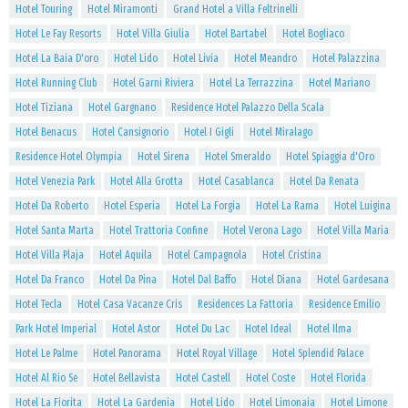
Hotel Touring
Hotel Miramonti
Grand Hotel a Villa Feltrinelli
Hotel Le Fay Resorts
Hotel Villa Giulia
Hotel Bartabel
Hotel Bogliaco
Hotel La Baia D'oro
Hotel Lido
Hotel Livia
Hotel Meandro
Hotel Palazzina
Hotel Running Club
Hotel Garni Riviera
Hotel La Terrazzina
Hotel Mariano
Hotel Tiziana
Hotel Gargnano
Residence Hotel Palazzo Della Scala
Hotel Benacus
Hotel Cansignorio
Hotel I Gigli
Hotel Miralago
Residence Hotel Olympia
Hotel Sirena
Hotel Smeraldo
Hotel Spiaggia d'Oro
Hotel Venezia Park
Hotel Alla Grotta
Hotel Casablanca
Hotel Da Renata
Hotel Da Roberto
Hotel Esperia
Hotel La Forgia
Hotel La Rama
Hotel Luigina
Hotel Santa Marta
Hotel Trattoria Confine
Hotel Verona Lago
Hotel Villa Maria
Hotel Villa Plaja
Hotel Aquila
Hotel Campagnola
Hotel Cristina
Hotel Da Franco
Hotel Da Pina
Hotel Dal Baffo
Hotel Diana
Hotel Gardesana
Hotel Tecla
Hotel Casa Vacanze Cris
Residences La Fattoria
Residence Emilio
Park Hotel Imperial
Hotel Astor
Hotel Du Lac
Hotel Ideal
Hotel Ilma
Hotel Le Palme
Hotel Panorama
Hotel Royal Village
Hotel Splendid Palace
Hotel Al Rio Se
Hotel Bellavista
Hotel Castell
Hotel Coste
Hotel Florida
Hotel La Fiorita
Hotel La Gardenia
Hotel Lido
Hotel Limonaia
Hotel Limone