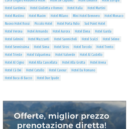
Corte Ongaro Residence Hotel
Hotel De Capuleti
Hotel Elefante
Hotel Europa
Hotel Gardenia
Hotel Giulietta e Romeo
Hotel Italia
Hotel Martini
Hotel Mastino
Hotel Maxim
Hotel Milano
Mini Hotel Brennero
Hotel Monaco
Nuovo Hotel Rossi
Piccolo Hotel
Hotel Porta Palio
Sud Point Hotel
Hotel Verona
Hotel Armando
Hotel Aurora
Hotel Elena
Hotel Garda
Hotel Gelmini
Hotel Mazzanti
Hotel Sanmicheli
Hotel Scalzi
Hotel Selene
Hotel Serenissima
Hotel Siena
Hotel Siros
Hotel Torcolo
Hotel Trento
Hotel Trieste
Hotel Valpantena
Hotel Valverde
Hotel Al Castello
Hotel Al Cigno
Hotel Alla Cancellata
Hotel Alla Grotta
Hotel Arena
Hotel Cà Dei
Hotel Catullo
Hotel Cavour
Hotel Da Romano
Hotel Buca di Bacco
Hotel Due Spade