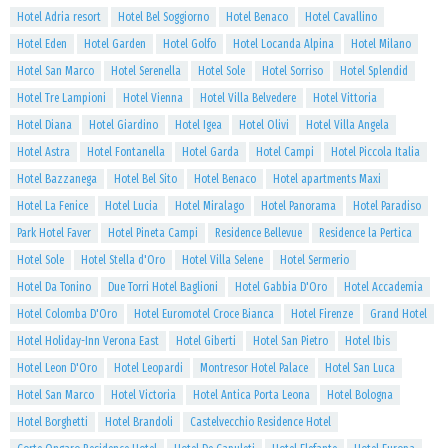
Hotel Adria resort
Hotel Bel Soggiorno
Hotel Benaco
Hotel Cavallino
Hotel Eden
Hotel Garden
Hotel Golfo
Hotel Locanda Alpina
Hotel Milano
Hotel San Marco
Hotel Serenella
Hotel Sole
Hotel Sorriso
Hotel Splendid
Hotel Tre Lampioni
Hotel Vienna
Hotel Villa Belvedere
Hotel Vittoria
Hotel Diana
Hotel Giardino
Hotel Igea
Hotel Olivi
Hotel Villa Angela
Hotel Astra
Hotel Fontanella
Hotel Garda
Hotel Campi
Hotel Piccola Italia
Hotel Bazzanega
Hotel Bel Sito
Hotel Benaco
Hotel apartments Maxi
Hotel La Fenice
Hotel Lucia
Hotel Miralago
Hotel Panorama
Hotel Paradiso
Park Hotel Faver
Hotel Pineta Campi
Residence Bellevue
Residence la Pertica
Hotel Sole
Hotel Stella d'Oro
Hotel Villa Selene
Hotel Sermerio
Hotel Da Tonino
Due Torri Hotel Baglioni
Hotel Gabbia D'Oro
Hotel Accademia
Hotel Colomba D'Oro
Hotel Euromotel Croce Bianca
Hotel Firenze
Grand Hotel
Hotel Holiday-Inn Verona East
Hotel Giberti
Hotel San Pietro
Hotel Ibis
Hotel Leon D'Oro
Hotel Leopardi
Montresor Hotel Palace
Hotel San Luca
Hotel San Marco
Hotel Victoria
Hotel Antica Porta Leona
Hotel Bologna
Hotel Borghetti
Hotel Brandoli
Castelvecchio Residence Hotel