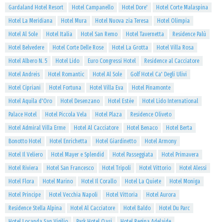
Gardaland Hotel Resort
Hotel Campanello
Hotel Dore'
Hotel Corte Malaspina
Hotel La Meridiana
Hotel Mura
Hotel Nuova zia Teresa
Hotel Olimpia
Hotel Al Sole
Hotel Italia
Hotel San Remo
Hotel Tavernetta
Residence Palù
Hotel Belvedere
Hotel Corte Delle Rose
Hotel La Grotta
Hotel Villa Rosa
Hotel Albero N. 5
Hotel Lido
Euro Congressi Hotel
Residence al Cacciatore
Hotel Andreis
Hotel Romantic
Hotel Al Sole
Golf Hotel Ca' Degli Ulivi
Hotel Cipriani
Hotel Fortuna
Hotel Villa Eva
Hotel Pinamonte
Hotel Aquila d'Oro
Hotel Desenzano
Hotel Estée
Hotel Lido International
Palace Hotel
Hotel Piccola Vela
Hotel Plaza
Residence Oliveto
Hotel Admiral Villa Erme
Hotel Al Cacciatore
Hotel Benaco
Hotel Berta
Bonotto Hotel
Hotel Enrichetta
Hotel Giardinetto
Hotel Armony
Hotel Il Veliero
Hotel Mayer e Splendid
Hotel Passeggiata
Hotel Primavera
Hotel Riviera
Hotel San Francesco
Hotel Tripoli
Hotel Vittorio
Hotel Alessi
Hotel Flora
Hotel Marino
Hotel Il Corallo
Hotel La Quiete
Hotel Moniga
Hotel Principe
Hotel Vecchia Napoli
Hotel Vittoria
Hotel Aurora
Residence Stella Alpina
Hotel Al Cacciatore
Hotel Baldo
Hotel Du Parc
Hotel Locanda San Vigilio
Park Hotel Oasi
Hotel Regina Adelaide