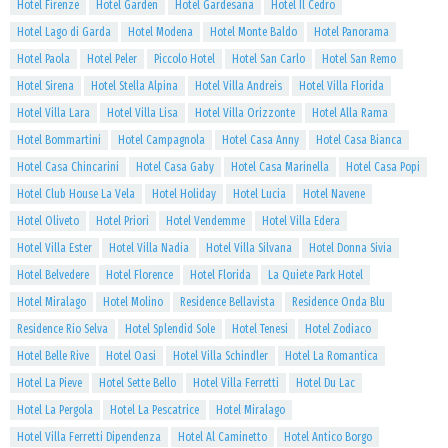
Hotel Firenze
Hotel Garden
Hotel Gardesana
Hotel Il Cedro
Hotel Lago di Garda
Hotel Modena
Hotel Monte Baldo
Hotel Panorama
Hotel Paola
Hotel Peler
Piccolo Hotel
Hotel San Carlo
Hotel San Remo
Hotel Sirena
Hotel Stella Alpina
Hotel Villa Andreis
Hotel Villa Florida
Hotel Villa Lara
Hotel Villa Lisa
Hotel Villa Orizzonte
Hotel Alla Rama
Hotel Bommartini
Hotel Campagnola
Hotel Casa Anny
Hotel Casa Bianca
Hotel Casa Chincarini
Hotel Casa Gaby
Hotel Casa Marinella
Hotel Casa Popi
Hotel Club House La Vela
Hotel Holiday
Hotel Lucia
Hotel Navene
Hotel Oliveto
Hotel Priori
Hotel Vendemme
Hotel Villa Edera
Hotel Villa Ester
Hotel Villa Nadia
Hotel Villa Silvana
Hotel Donna Sivia
Hotel Belvedere
Hotel Florence
Hotel Florida
La Quiete Park Hotel
Hotel Miralago
Hotel Molino
Residence Bellavista
Residence Onda Blu
Residence Rio Selva
Hotel Splendid Sole
Hotel Tenesi
Hotel Zodiaco
Hotel Belle Rive
Hotel Oasi
Hotel Villa Schindler
Hotel La Romantica
Hotel La Pieve
Hotel Sette Bello
Hotel Villa Ferretti
Hotel Du Lac
Hotel La Pergola
Hotel La Pescatrice
Hotel Miralago
Hotel Villa Ferretti Dipendenza
Hotel Al Caminetto
Hotel Antico Borgo