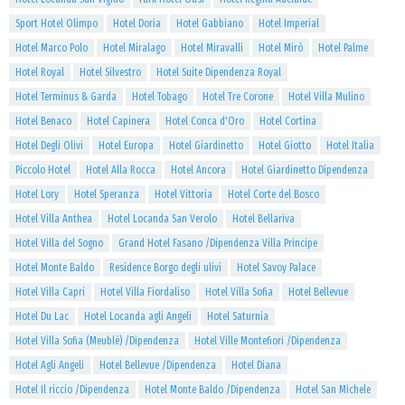
Sport Hotel Olimpo
Hotel Doria
Hotel Gabbiano
Hotel Imperial
Hotel Marco Polo
Hotel Miralago
Hotel Miravalli
Hotel Mirò
Hotel Palme
Hotel Royal
Hotel Silvestro
Hotel Suite Dipendenza Royal
Hotel Terminus & Garda
Hotel Tobago
Hotel Tre Corone
Hotel Villa Mulino
Hotel Benaco
Hotel Capinera
Hotel Conca d'Oro
Hotel Cortina
Hotel Degli Olivi
Hotel Europa
Hotel Giardinetto
Hotel Giotto
Hotel Italia
Piccolo Hotel
Hotel Alla Rocca
Hotel Ancora
Hotel Giardinetto Dipendenza
Hotel Lory
Hotel Speranza
Hotel Vittoria
Hotel Corte del Bosco
Hotel Villa Anthea
Hotel Locanda San Verolo
Hotel Bellariva
Hotel Villa del Sogno
Grand Hotel Fasano /Dipendenza Villa Principe
Hotel Monte Baldo
Residence Borgo degli ulivi
Hotel Savoy Palace
Hotel Villa Capri
Hotel Villa Fiordaliso
Hotel Villa Sofia
Hotel Bellevue
Hotel Du Lac
Hotel Locanda agli Angeli
Hotel Saturnia
Hotel Villa Sofia (Meublè) /Dipendenza
Hotel Ville Montefiori /Dipendenza
Hotel Agli Angeli
Hotel Bellevue /Dipendenza
Hotel Diana
Hotel Il riccio /Dipendenza
Hotel Monte Baldo /Dipendenza
Hotel San Michele