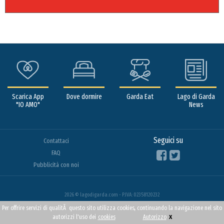
Scarica App
Dove dormire
Garda Eat
Lago di Garda
"IO AMO"
News
Seguici su
Contattaci
FAQ
Pubblicità con noi
2026 © lagodigarda.com - P.IVA: 02358120232
Per offrire servizi di qualitÃ questo sito utilizza cookies, continuando la navigazione nel sito
x
autorizzi l'uso dei
cookies
Autorizzo