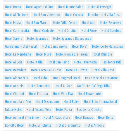
Hotel Roma
Hotel Agnello d'Oro
Hotel Monte Baldo
Hotel Ai Perseghi
Hotel Al Piccione
Hotel San Valentino
Hotel Corona
Piccolo Hotel Villa Rosa
Hotel Posta
Hotel San Marco
Hotel Villa Cerere
Hotel Alpi
Hotel Belvedere
Hotel Carmencita
Hotel Centrale
Hotel Cristini
Hotel Fiore
Hotel Gondola
Hotel Serena
Hotel Speranza
Hotel Speranza Dipendenza
Gardaland Hotel Resort
Hotel Campanello
Hotel Dore'
Hotel Corte Malaspina
Hotel La Meridiana
Hotel Mura
Hotel Nuova zia Teresa
Hotel Olimpia
Hotel Al Sole
Hotel Italia
Hotel San Remo
Hotel Tavernetta
Residence Palù
Hotel Belvedere
Hotel Corte Delle Rose
Hotel La Grotta
Hotel Villa Rosa
Hotel Albero N. 5
Hotel Lido
Euro Congressi Hotel
Residence al Cacciatore
Hotel Andreis
Hotel Romantic
Hotel Al Sole
Golf Hotel Ca' Degli Ulivi
Hotel Cipriani
Hotel Fortuna
Hotel Villa Eva
Hotel Pinamonte
Hotel Aquila d'Oro
Hotel Desenzano
Hotel Estée
Hotel Lido International
Palace Hotel
Hotel Piccola Vela
Hotel Plaza
Residence Oliveto
Hotel Admiral Villa Erme
Hotel Al Cacciatore
Hotel Benaco
Hotel Berta
Bonotto Hotel
Hotel Enrichetta
Hotel Giardinetto
Hotel Armony