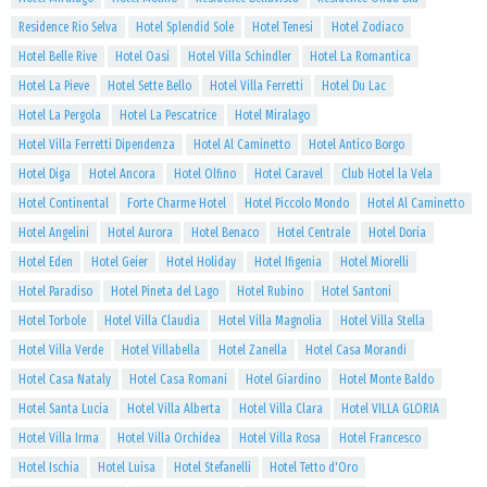
Residence Rio Selva
Hotel Splendid Sole
Hotel Tenesi
Hotel Zodiaco
Hotel Belle Rive
Hotel Oasi
Hotel Villa Schindler
Hotel La Romantica
Hotel La Pieve
Hotel Sette Bello
Hotel Villa Ferretti
Hotel Du Lac
Hotel La Pergola
Hotel La Pescatrice
Hotel Miralago
Hotel Villa Ferretti Dipendenza
Hotel Al Caminetto
Hotel Antico Borgo
Hotel Diga
Hotel Ancora
Hotel Olfino
Hotel Caravel
Club Hotel la Vela
Hotel Continental
Forte Charme Hotel
Hotel Piccolo Mondo
Hotel Al Caminetto
Hotel Angelini
Hotel Aurora
Hotel Benaco
Hotel Centrale
Hotel Doria
Hotel Eden
Hotel Geier
Hotel Holiday
Hotel Ifigenia
Hotel Miorelli
Hotel Paradiso
Hotel Pineta del Lago
Hotel Rubino
Hotel Santoni
Hotel Torbole
Hotel Villa Claudia
Hotel Villa Magnolia
Hotel Villa Stella
Hotel Villa Verde
Hotel Villabella
Hotel Zanella
Hotel Casa Morandi
Hotel Casa Nataly
Hotel Casa Romani
Hotel Giardino
Hotel Monte Baldo
Hotel Santa Lucia
Hotel Villa Alberta
Hotel Villa Clara
Hotel VILLA GLORIA
Hotel Villa Irma
Hotel Villa Orchidea
Hotel Villa Rosa
Hotel Francesco
Hotel Ischia
Hotel Luisa
Hotel Stefanelli
Hotel Tetto d'Oro