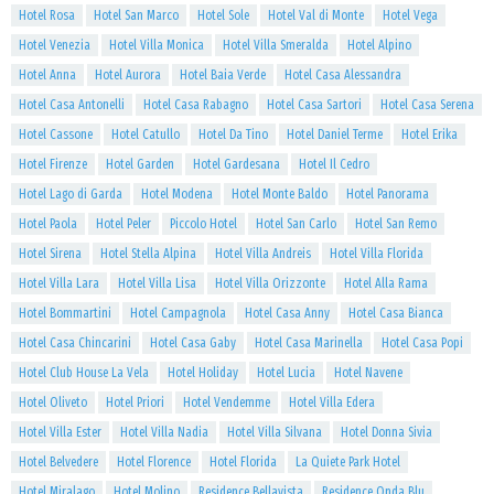
Hotel Rosa
Hotel San Marco
Hotel Sole
Hotel Val di Monte
Hotel Vega
Hotel Venezia
Hotel Villa Monica
Hotel Villa Smeralda
Hotel Alpino
Hotel Anna
Hotel Aurora
Hotel Baia Verde
Hotel Casa Alessandra
Hotel Casa Antonelli
Hotel Casa Rabagno
Hotel Casa Sartori
Hotel Casa Serena
Hotel Cassone
Hotel Catullo
Hotel Da Tino
Hotel Daniel Terme
Hotel Erika
Hotel Firenze
Hotel Garden
Hotel Gardesana
Hotel Il Cedro
Hotel Lago di Garda
Hotel Modena
Hotel Monte Baldo
Hotel Panorama
Hotel Paola
Hotel Peler
Piccolo Hotel
Hotel San Carlo
Hotel San Remo
Hotel Sirena
Hotel Stella Alpina
Hotel Villa Andreis
Hotel Villa Florida
Hotel Villa Lara
Hotel Villa Lisa
Hotel Villa Orizzonte
Hotel Alla Rama
Hotel Bommartini
Hotel Campagnola
Hotel Casa Anny
Hotel Casa Bianca
Hotel Casa Chincarini
Hotel Casa Gaby
Hotel Casa Marinella
Hotel Casa Popi
Hotel Club House La Vela
Hotel Holiday
Hotel Lucia
Hotel Navene
Hotel Oliveto
Hotel Priori
Hotel Vendemme
Hotel Villa Edera
Hotel Villa Ester
Hotel Villa Nadia
Hotel Villa Silvana
Hotel Donna Sivia
Hotel Belvedere
Hotel Florence
Hotel Florida
La Quiete Park Hotel
Hotel Miralago
Hotel Molino
Residence Bellavista
Residence Onda Blu