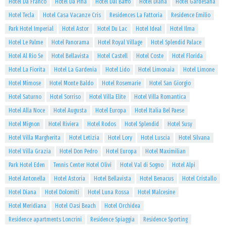
Hotel Da Franco
Hotel Da Pina
Hotel Dal Baffo
Hotel Diana
Hotel Gardesana
Hotel Tecla
Hotel Casa Vacanze Cris
Residences La Fattoria
Residence Emilio
Park Hotel Imperial
Hotel Astor
Hotel Du Lac
Hotel Ideal
Hotel Ilma
Hotel Le Palme
Hotel Panorama
Hotel Royal Village
Hotel Splendid Palace
Hotel Al Rio Se
Hotel Bellavista
Hotel Castell
Hotel Coste
Hotel Florida
Hotel La Fiorita
Hotel La Gardenia
Hotel Lido
Hotel Limonaia
Hotel Limone
Hotel Mimose
Hotel Monte Baldo
Hotel Rosemarie
Hotel San Giorgio
Hotel Saturno
Hotel Sorriso
Hotel Villa Elite
Hotel Villa Romantica
Hotel Alla Noce
Hotel Augusta
Hotel Europa
Hotel Italia Bel Paese
Hotel Mignon
Hotel Riviera
Hotel Rodos
Hotel Splendid
Hotel Susy
Hotel Villa Margherita
Hotel Letizia
Hotel Lory
Hotel Luscia
Hotel Silvana
Hotel Villa Grazia
Hotel Don Pedro
Hotel Europa
Hotel Maximilian
Park Hotel Eden
Tennis Center Hotel Olivi
Hotel Val di Sogno
Hotel Alpi
Hotel Antonella
Hotel Astoria
Hotel Bellavista
Hotel Benacus
Hotel Cristallo
Hotel Diana
Hotel Dolomiti
Hotel Luna Rossa
Hotel Malcesine
Hotel Meridiana
Hotel Oasi Beach
Hotel Orchidea
Residence apartments Loncrini
Residence Spiaggia
Residence Sporting