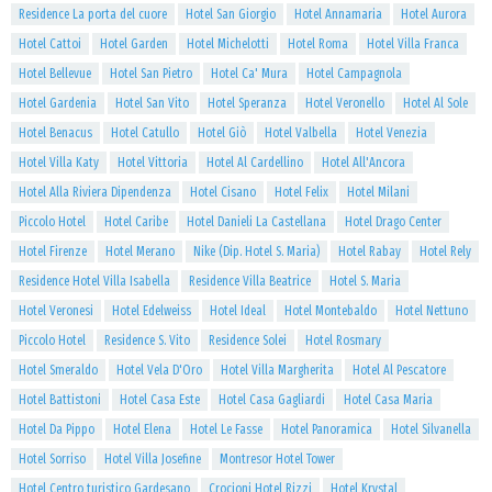
Residence La porta del cuore
Hotel San Giorgio
Hotel Annamaria
Hotel Aurora
Hotel Cattoi
Hotel Garden
Hotel Michelotti
Hotel Roma
Hotel Villa Franca
Hotel Bellevue
Hotel San Pietro
Hotel Ca' Mura
Hotel Campagnola
Hotel Gardenia
Hotel San Vito
Hotel Speranza
Hotel Veronello
Hotel Al Sole
Hotel Benacus
Hotel Catullo
Hotel Giò
Hotel Valbella
Hotel Venezia
Hotel Villa Katy
Hotel Vittoria
Hotel Al Cardellino
Hotel All'Ancora
Hotel Alla Riviera Dipendenza
Hotel Cisano
Hotel Felix
Hotel Milani
Piccolo Hotel
Hotel Caribe
Hotel Danieli La Castellana
Hotel Drago Center
Hotel Firenze
Hotel Merano
Nike (Dip. Hotel S. Maria)
Hotel Rabay
Hotel Rely
Residence Hotel Villa Isabella
Residence Villa Beatrice
Hotel S. Maria
Hotel Veronesi
Hotel Edelweiss
Hotel Ideal
Hotel Montebaldo
Hotel Nettuno
Piccolo Hotel
Residence S. Vito
Residence Solei
Hotel Rosmary
Hotel Smeraldo
Hotel Vela D'Oro
Hotel Villa Margherita
Hotel Al Pescatore
Hotel Battistoni
Hotel Casa Este
Hotel Casa Gagliardi
Hotel Casa Maria
Hotel Da Pippo
Hotel Elena
Hotel Le Fasse
Hotel Panoramica
Hotel Silvanella
Hotel Sorriso
Hotel Villa Josefine
Montresor Hotel Tower
Hotel Centro turistico Gardesano
Crocioni Hotel Rizzi
Hotel Krystal