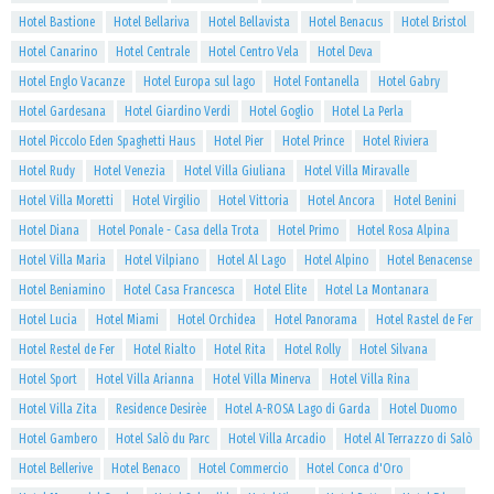
Hotel Bastione
Hotel Bellariva
Hotel Bellavista
Hotel Benacus
Hotel Bristol
Hotel Canarino
Hotel Centrale
Hotel Centro Vela
Hotel Deva
Hotel Englo Vacanze
Hotel Europa sul lago
Hotel Fontanella
Hotel Gabry
Hotel Gardesana
Hotel Giardino Verdi
Hotel Goglio
Hotel La Perla
Hotel Piccolo Eden Spaghetti Haus
Hotel Pier
Hotel Prince
Hotel Riviera
Hotel Rudy
Hotel Venezia
Hotel Villa Giuliana
Hotel Villa Miravalle
Hotel Villa Moretti
Hotel Virgilio
Hotel Vittoria
Hotel Ancora
Hotel Benini
Hotel Diana
Hotel Ponale - Casa della Trota
Hotel Primo
Hotel Rosa Alpina
Hotel Villa Maria
Hotel Vilpiano
Hotel Al Lago
Hotel Alpino
Hotel Benacense
Hotel Beniamino
Hotel Casa Francesca
Hotel Elite
Hotel La Montanara
Hotel Lucia
Hotel Miami
Hotel Orchidea
Hotel Panorama
Hotel Rastel de Fer
Hotel Restel de Fer
Hotel Rialto
Hotel Rita
Hotel Rolly
Hotel Silvana
Hotel Sport
Hotel Villa Arianna
Hotel Villa Minerva
Hotel Villa Rina
Hotel Villa Zita
Residence Desirèe
Hotel A-ROSA Lago di Garda
Hotel Duomo
Hotel Gambero
Hotel Salò du Parc
Hotel Villa Arcadio
Hotel Al Terrazzo di Salò
Hotel Bellerive
Hotel Benaco
Hotel Commercio
Hotel Conca d'Oro