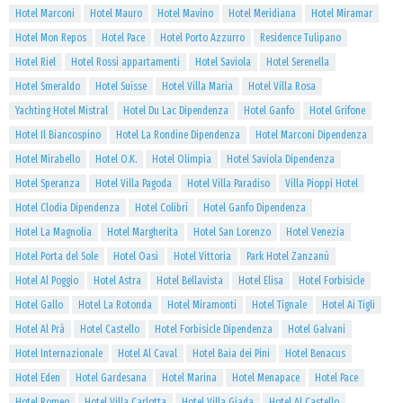
Hotel Marconi
Hotel Mauro
Hotel Mavino
Hotel Meridiana
Hotel Miramar
Hotel Mon Repos
Hotel Pace
Hotel Porto Azzurro
Residence Tulipano
Hotel Riel
Hotel Rossi appartamenti
Hotel Saviola
Hotel Serenella
Hotel Smeraldo
Hotel Suisse
Hotel Villa Maria
Hotel Villa Rosa
Yachting Hotel Mistral
Hotel Du Lac Dipendenza
Hotel Ganfo
Hotel Grifone
Hotel Il Biancospino
Hotel La Rondine Dipendenza
Hotel Marconi Dipendenza
Hotel Mirabello
Hotel O.K.
Hotel Olimpia
Hotel Saviola Dipendenza
Hotel Speranza
Hotel Villa Pagoda
Hotel Villa Paradiso
Villa Pioppi Hotel
Hotel Clodia Dipendenza
Hotel Colibrì
Hotel Ganfo Dipendenza
Hotel La Magnolia
Hotel Margherita
Hotel San Lorenzo
Hotel Venezia
Hotel Porta del Sole
Hotel Oasi
Hotel Vittoria
Park Hotel Zanzanù
Hotel Al Poggio
Hotel Astra
Hotel Bellavista
Hotel Elisa
Hotel Forbisicle
Hotel Gallo
Hotel La Rotonda
Hotel Miramonti
Hotel Tignale
Hotel Ai Tigli
Hotel Al Prà
Hotel Castello
Hotel Forbisicle Dipendenza
Hotel Galvani
Hotel Internazionale
Hotel Al Caval
Hotel Baia dei Pini
Hotel Benacus
Hotel Eden
Hotel Gardesana
Hotel Marina
Hotel Menapace
Hotel Pace
Hotel Romeo
Hotel Villa Carlotta
Hotel Villa Giada
Hotel Al Castello