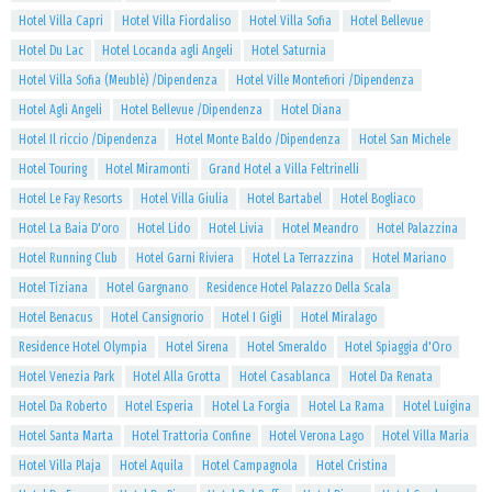
Hotel Villa Capri
Hotel Villa Fiordaliso
Hotel Villa Sofia
Hotel Bellevue
Hotel Du Lac
Hotel Locanda agli Angeli
Hotel Saturnia
Hotel Villa Sofia (Meublè) /Dipendenza
Hotel Ville Montefiori /Dipendenza
Hotel Agli Angeli
Hotel Bellevue /Dipendenza
Hotel Diana
Hotel Il riccio /Dipendenza
Hotel Monte Baldo /Dipendenza
Hotel San Michele
Hotel Touring
Hotel Miramonti
Grand Hotel a Villa Feltrinelli
Hotel Le Fay Resorts
Hotel Villa Giulia
Hotel Bartabel
Hotel Bogliaco
Hotel La Baia D'oro
Hotel Lido
Hotel Livia
Hotel Meandro
Hotel Palazzina
Hotel Running Club
Hotel Garni Riviera
Hotel La Terrazzina
Hotel Mariano
Hotel Tiziana
Hotel Gargnano
Residence Hotel Palazzo Della Scala
Hotel Benacus
Hotel Cansignorio
Hotel I Gigli
Hotel Miralago
Residence Hotel Olympia
Hotel Sirena
Hotel Smeraldo
Hotel Spiaggia d'Oro
Hotel Venezia Park
Hotel Alla Grotta
Hotel Casablanca
Hotel Da Renata
Hotel Da Roberto
Hotel Esperia
Hotel La Forgia
Hotel La Rama
Hotel Luigina
Hotel Santa Marta
Hotel Trattoria Confine
Hotel Verona Lago
Hotel Villa Maria
Hotel Villa Plaja
Hotel Aquila
Hotel Campagnola
Hotel Cristina