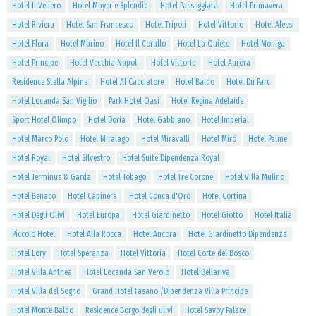
Hotel Il Veliero
Hotel Mayer e Splendid
Hotel Passeggiata
Hotel Primavera
Hotel Riviera
Hotel San Francesco
Hotel Tripoli
Hotel Vittorio
Hotel Alessi
Hotel Flora
Hotel Marino
Hotel Il Corallo
Hotel La Quiete
Hotel Moniga
Hotel Principe
Hotel Vecchia Napoli
Hotel Vittoria
Hotel Aurora
Residence Stella Alpina
Hotel Al Cacciatore
Hotel Baldo
Hotel Du Parc
Hotel Locanda San Vigilio
Park Hotel Oasi
Hotel Regina Adelaide
Sport Hotel Olimpo
Hotel Doria
Hotel Gabbiano
Hotel Imperial
Hotel Marco Polo
Hotel Miralago
Hotel Miravalli
Hotel Mirò
Hotel Palme
Hotel Royal
Hotel Silvestro
Hotel Suite Dipendenza Royal
Hotel Terminus & Garda
Hotel Tobago
Hotel Tre Corone
Hotel Villa Mulino
Hotel Benaco
Hotel Capinera
Hotel Conca d'Oro
Hotel Cortina
Hotel Degli Olivi
Hotel Europa
Hotel Giardinetto
Hotel Giotto
Hotel Italia
Piccolo Hotel
Hotel Alla Rocca
Hotel Ancora
Hotel Giardinetto Dipendenza
Hotel Lory
Hotel Speranza
Hotel Vittoria
Hotel Corte del Bosco
Hotel Villa Anthea
Hotel Locanda San Verolo
Hotel Bellariva
Hotel Villa del Sogno
Grand Hotel Fasano /Dipendenza Villa Principe
Hotel Monte Baldo
Residence Borgo degli ulivi
Hotel Savoy Palace