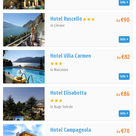
Info
Hotel Ruscello
€90
da
in Limone
Info
Hotel Villa Carmen
€82
da
in Malcesine
Info
Hotel Elisabetta
€86
da
in Nago Torbole
Info
Hotel Campagnola
€70
da