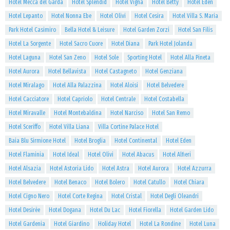
Hotel Mecca del Garda
Hotel Splendid
Hotel Vigna
Hotel Betty
Hotel Eden
Hotel Lepanto
Hotel Nonna Ebe
Hotel Olivi
Hotel Cesira
Hotel Villa S. Maria
Park Hotel Casimiro
Bella Hotel & Leisure
Hotel Garden Zorzi
Hotel San Filis
Hotel La Sorgente
Hotel Sacro Cuore
Hotel Diana
Park Hotel Jolanda
Hotel Laguna
Hotel San Zeno
Hotel Sole
Sporting Hotel
Hotel Alla Pineta
Hotel Aurora
Hotel Bellavista
Hotel Castagneto
Hotel Genziana
Hotel Miralago
Hotel Alla Palazzina
Hotel Aloisi
Hotel Belvedere
Hotel Cacciatore
Hotel Capriolo
Hotel Centrale
Hotel Costabella
Hotel Miravalle
Hotel Montebaldina
Hotel Narciso
Hotel San Remo
Hotel Sceriffo
Hotel Villa Liana
Villa Cortine Palace Hotel
Baia Blu Sirmione Hotel
Hotel Broglia
Hotel Continental
Hotel Eden
Hotel Flaminia
Hotel Ideal
Hotel Olivi
Hotel Abacus
Hotel Alfieri
Hotel Alsazia
Hotel Astoria Lido
Hotel Astra
Hotel Aurora
Hotel Azzurra
Hotel Belvedere
Hotel Benaco
Hotel Bolero
Hotel Catullo
Hotel Chiara
Hotel Cigno Nero
Hotel Corte Regina
Hotel Cristal
Hotel Degli Oleandri
Hotel Desirèe
Hotel Dogana
Hotel Du Lac
Hotel Fiorella
Hotel Garden Lido
Hotel Gardenia
Hotel Giardino
Holiday Hotel
Hotel La Rondine
Hotel Luna