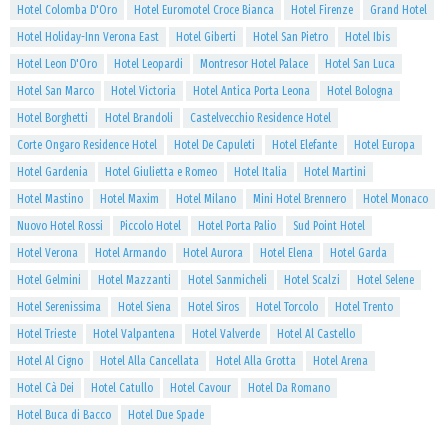
Hotel Colomba D'Oro
Hotel Euromotel Croce Bianca
Hotel Firenze
Grand Hotel
Hotel Holiday-Inn Verona East
Hotel Giberti
Hotel San Pietro
Hotel Ibis
Hotel Leon D'Oro
Hotel Leopardi
Montresor Hotel Palace
Hotel San Luca
Hotel San Marco
Hotel Victoria
Hotel Antica Porta Leona
Hotel Bologna
Hotel Borghetti
Hotel Brandoli
Castelvecchio Residence Hotel
Corte Ongaro Residence Hotel
Hotel De Capuleti
Hotel Elefante
Hotel Europa
Hotel Gardenia
Hotel Giulietta e Romeo
Hotel Italia
Hotel Martini
Hotel Mastino
Hotel Maxim
Hotel Milano
Mini Hotel Brennero
Hotel Monaco
Nuovo Hotel Rossi
Piccolo Hotel
Hotel Porta Palio
Sud Point Hotel
Hotel Verona
Hotel Armando
Hotel Aurora
Hotel Elena
Hotel Garda
Hotel Gelmini
Hotel Mazzanti
Hotel Sanmicheli
Hotel Scalzi
Hotel Selene
Hotel Serenissima
Hotel Siena
Hotel Siros
Hotel Torcolo
Hotel Trento
Hotel Trieste
Hotel Valpantena
Hotel Valverde
Hotel Al Castello
Hotel Al Cigno
Hotel Alla Cancellata
Hotel Alla Grotta
Hotel Arena
Hotel Cà Dei
Hotel Catullo
Hotel Cavour
Hotel Da Romano
Hotel Buca di Bacco
Hotel Due Spade