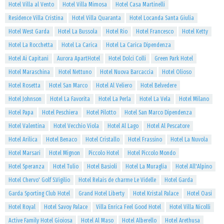
Hotel Villa al Vento
Hotel Villa Mimosa
Hotel Casa Martinelli
Residence Villa Cristina
Hotel Villa Quaranta
Hotel Locanda Santa Giulia
Hotel West Garda
Hotel La Bussola
Hotel Rio
Hotel Francesco
Hotel Ketty
Hotel La Rocchetta
Hotel La Carica
Hotel La Carica Dipendenza
Hotel Ai Capitani
Aurora ApartHotel
Hotel Dolci Colli
Green Park Hotel
Hotel Maraschina
Hotel Nettuno
Hotel Nuova Barcaccia
Hotel Olioso
Hotel Rosetta
Hotel San Marco
Hotel Al Veliero
Hotel Belvedere
Hotel Johnson
Hotel La Favorita
Hotel La Perla
Hotel La Vela
Hotel Milano
Hotel Papa
Hotel Peschiera
Hotel Pilotto
Hotel San Marco Dipendenza
Hotel Valentina
Hotel Vecchio Viola
Hotel Al Lago
Hotel Al Pescatore
Hotel Arilica
Hotel Benaco
Hotel Cristallo
Hotel Frassino
Hotel La Nuvola
Hotel Marsari
Hotel Mignon
Piccolo Hotel
Hotel Piccolo Mondo
Hotel Speranza
Hotel Tulio
Hotel Basioli
Hotel La Muraglia
Hotel All'Alpino
Hotel Chervo' Golf S.Vigilio
Hotel Relais de charme Le Videlle
Hotel Garda
Garda Sporting Club Hotel
Grand Hotel Liberty
Hotel Kristal Palace
Hotel Oasi
Hotel Royal
Hotel Savoy Palace
Villa Enrica Feel Good Hotel
Hotel Villa Nicolli
Active Family Hotel Gioiosa
Hotel Al Maso
Hotel Alberello
Hotel Arethusa