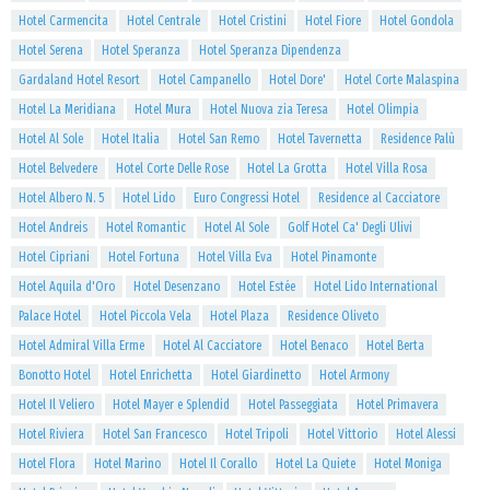
Hotel Carmencita
Hotel Centrale
Hotel Cristini
Hotel Fiore
Hotel Gondola
Hotel Serena
Hotel Speranza
Hotel Speranza Dipendenza
Gardaland Hotel Resort
Hotel Campanello
Hotel Dore'
Hotel Corte Malaspina
Hotel La Meridiana
Hotel Mura
Hotel Nuova zia Teresa
Hotel Olimpia
Hotel Al Sole
Hotel Italia
Hotel San Remo
Hotel Tavernetta
Residence Palù
Hotel Belvedere
Hotel Corte Delle Rose
Hotel La Grotta
Hotel Villa Rosa
Hotel Albero N. 5
Hotel Lido
Euro Congressi Hotel
Residence al Cacciatore
Hotel Andreis
Hotel Romantic
Hotel Al Sole
Golf Hotel Ca' Degli Ulivi
Hotel Cipriani
Hotel Fortuna
Hotel Villa Eva
Hotel Pinamonte
Hotel Aquila d'Oro
Hotel Desenzano
Hotel Estée
Hotel Lido International
Palace Hotel
Hotel Piccola Vela
Hotel Plaza
Residence Oliveto
Hotel Admiral Villa Erme
Hotel Al Cacciatore
Hotel Benaco
Hotel Berta
Bonotto Hotel
Hotel Enrichetta
Hotel Giardinetto
Hotel Armony
Hotel Il Veliero
Hotel Mayer e Splendid
Hotel Passeggiata
Hotel Primavera
Hotel Riviera
Hotel San Francesco
Hotel Tripoli
Hotel Vittorio
Hotel Alessi
Hotel Flora
Hotel Marino
Hotel Il Corallo
Hotel La Quiete
Hotel Moniga