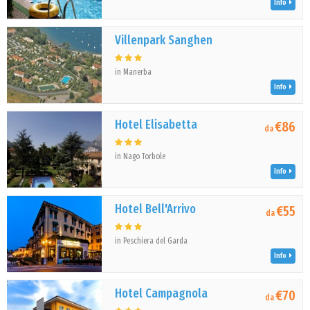
Info
Villenpark Sanghen
in Manerba
Info
Hotel Elisabetta
€86
da
in Nago Torbole
Info
Hotel Bell'Arrivo
€55
da
in Peschiera del Garda
Info
Hotel Campagnola
€70
da