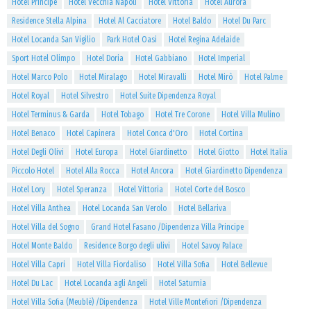
Hotel Principe
Hotel Vecchia Napoli
Hotel Vittoria
Hotel Aurora
Residence Stella Alpina
Hotel Al Cacciatore
Hotel Baldo
Hotel Du Parc
Hotel Locanda San Vigilio
Park Hotel Oasi
Hotel Regina Adelaide
Sport Hotel Olimpo
Hotel Doria
Hotel Gabbiano
Hotel Imperial
Hotel Marco Polo
Hotel Miralago
Hotel Miravalli
Hotel Mirò
Hotel Palme
Hotel Royal
Hotel Silvestro
Hotel Suite Dipendenza Royal
Hotel Terminus & Garda
Hotel Tobago
Hotel Tre Corone
Hotel Villa Mulino
Hotel Benaco
Hotel Capinera
Hotel Conca d'Oro
Hotel Cortina
Hotel Degli Olivi
Hotel Europa
Hotel Giardinetto
Hotel Giotto
Hotel Italia
Piccolo Hotel
Hotel Alla Rocca
Hotel Ancora
Hotel Giardinetto Dipendenza
Hotel Lory
Hotel Speranza
Hotel Vittoria
Hotel Corte del Bosco
Hotel Villa Anthea
Hotel Locanda San Verolo
Hotel Bellariva
Hotel Villa del Sogno
Grand Hotel Fasano /Dipendenza Villa Principe
Hotel Monte Baldo
Residence Borgo degli ulivi
Hotel Savoy Palace
Hotel Villa Capri
Hotel Villa Fiordaliso
Hotel Villa Sofia
Hotel Bellevue
Hotel Du Lac
Hotel Locanda agli Angeli
Hotel Saturnia
Hotel Villa Sofia (Meublè) /Dipendenza
Hotel Ville Montefiori /Dipendenza