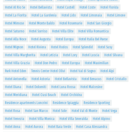
Hotel Al Rio Se
Hotel Bellavista
Hotel Castell
Hotel Coste
Hotel Florida
Hotel La Fiorita
Hotel La Gardenia
Hotel Lido
Hotel Limonaia
Hotel Limone
Hotel Mimose
Hotel Monte Baldo
Hotel Rosemarie
Hotel San Giorgio
Hotel Saturno
Hotel Sorriso
Hotel Villa Elite
Hotel Villa Romantica
Hotel Alla Noce
Hotel Augusta
Hotel Europa
Hotel Italia Bel Paese
Hotel Mignon
Hotel Riviera
Hotel Rodos
Hotel Splendid
Hotel Susy
Hotel Villa Margherita
Hotel Letizia
Hotel Lory
Hotel Luscia
Hotel Silvana
Hotel Villa Grazia
Hotel Don Pedro
Hotel Europa
Hotel Maximilian
Park Hotel Eden
Tennis Center Hotel Olivi
Hotel Val di Sogno
Hotel Alpi
Hotel Antonella
Hotel Astoria
Hotel Bellavista
Hotel Benacus
Hotel Cristallo
Hotel Diana
Hotel Dolomiti
Hotel Luna Rossa
Hotel Malcesine
Hotel Meridiana
Hotel Oasi Beach
Hotel Orchidea
Residence apartments Loncrini
Residence Spiaggia
Residence Sporting
Hotel Rosa
Hotel San Marco
Hotel Sole
Hotel Val di Monte
Hotel Vega
Hotel Venezia
Hotel Villa Monica
Hotel Villa Smeralda
Hotel Alpino
Hotel Anna
Hotel Aurora
Hotel Baia Verde
Hotel Casa Alessandra