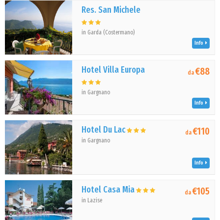
Res. San Michele
in Garda (Costermano)
Info
Hotel Villa Europa
€88
da
in Gargnano
Info
Hotel Du Lac
€110
da
in Gargnano
Info
Hotel Casa Mia
€105
da
in Lazise