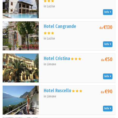
in Lazise
Info
Hotel Cangrande
€130
da
in Lazise
Info
Hotel Cristina
€50
da
in Limone
Info
Hotel Ruscello
€90
da
in Limone
Info