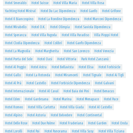
Hotel Smeraldo
Hotel Suisse
Hotel Villa Maria
Hotel Villa Rosa
Yachting Hotel Mistral
Hotel Du Lac Dipendenza
Hotel Ganfo
Hotel Grifone
Hotel Il Biancospino
Hotel La Rondine Dipendenza
Hotel Marconi Dipendenza
Hotel Mirabello
Hotel O.K.
Hotel Olimpia
Hotel Saviola Dipendenza
Hotel Speranza
Hotel Villa Pagoda
Hotel Villa Paradiso
Villa Pioppi Hotel
Hotel Clodia Dipendenza
Hotel Colibrì
Hotel Ganfo Dipendenza
Hotel La Magnolia
Hotel Margherita
Hotel San Lorenzo
Hotel Venezia
Hotel Porta del Sole
Hotel Oasi
Hotel Vittoria
Park Hotel Zanzanù
Hotel Al Poggio
Hotel Astra
Hotel Bellavista
Hotel Elisa
Hotel Forbisicle
Hotel Gallo
Hotel La Rotonda
Hotel Miramonti
Hotel Tignale
Hotel Ai Tigli
Hotel Al Prà
Hotel Castello
Hotel Forbisicle Dipendenza
Hotel Galvani
Hotel Internazionale
Hotel Al Caval
Hotel Baia dei Pini
Hotel Benacus
Hotel Eden
Hotel Gardesana
Hotel Marina
Hotel Menapace
Hotel Pace
Hotel Romeo
Hotel Villa Carlotta
Hotel Villa Giada
Hotel Al Castello
Hotel Alpino
Hotel Astoria
Hotel Belvedere
Hotel Continental
Hotel Delle Rose
Hotel Due Palme
Hotel Fraderiana
Hotel Garden
Hotel Onda
Hotel Lorolli
Hotel Pai
Hotel Panorama
Hotel Villa Susy
Hotel Villa Tiziana