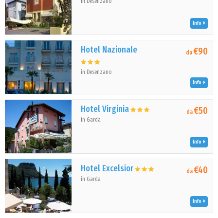
in Desenzano
Info
Hotel Nazionale
€90
da
in Desenzano
Info
Hotel Virginia
€50
da
in Garda
Info
Hotel Excelsior
€40
da
in Garda
Info