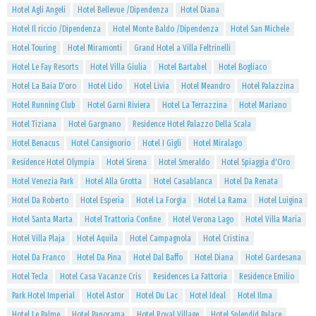
Hotel Agli Angeli
Hotel Bellevue /Dipendenza
Hotel Diana
Hotel Il riccio /Dipendenza
Hotel Monte Baldo /Dipendenza
Hotel San Michele
Hotel Touring
Hotel Miramonti
Grand Hotel a Villa Feltrinelli
Hotel Le Fay Resorts
Hotel Villa Giulia
Hotel Bartabel
Hotel Bogliaco
Hotel La Baia D'oro
Hotel Lido
Hotel Livia
Hotel Meandro
Hotel Palazzina
Hotel Running Club
Hotel Garni Riviera
Hotel La Terrazzina
Hotel Mariano
Hotel Tiziana
Hotel Gargnano
Residence Hotel Palazzo Della Scala
Hotel Benacus
Hotel Cansignorio
Hotel I Gigli
Hotel Miralago
Residence Hotel Olympia
Hotel Sirena
Hotel Smeraldo
Hotel Spiaggia d'Oro
Hotel Venezia Park
Hotel Alla Grotta
Hotel Casablanca
Hotel Da Renata
Hotel Da Roberto
Hotel Esperia
Hotel La Forgia
Hotel La Rama
Hotel Luigina
Hotel Santa Marta
Hotel Trattoria Confine
Hotel Verona Lago
Hotel Villa Maria
Hotel Villa Plaja
Hotel Aquila
Hotel Campagnola
Hotel Cristina
Hotel Da Franco
Hotel Da Pina
Hotel Dal Baffo
Hotel Diana
Hotel Gardesana
Hotel Tecla
Hotel Casa Vacanze Cris
Residences La Fattoria
Residence Emilio
Park Hotel Imperial
Hotel Astor
Hotel Du Lac
Hotel Ideal
Hotel Ilma
Hotel Le Palme
Hotel Panorama
Hotel Royal Village
Hotel Splendid Palace