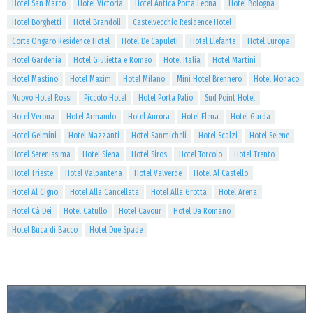
Hotel San Marco
Hotel Victoria
Hotel Antica Porta Leona
Hotel Bologna
Hotel Borghetti
Hotel Brandoli
Castelvecchio Residence Hotel
Corte Ongaro Residence Hotel
Hotel De Capuleti
Hotel Elefante
Hotel Europa
Hotel Gardenia
Hotel Giulietta e Romeo
Hotel Italia
Hotel Martini
Hotel Mastino
Hotel Maxim
Hotel Milano
Mini Hotel Brennero
Hotel Monaco
Nuovo Hotel Rossi
Piccolo Hotel
Hotel Porta Palio
Sud Point Hotel
Hotel Verona
Hotel Armando
Hotel Aurora
Hotel Elena
Hotel Garda
Hotel Gelmini
Hotel Mazzanti
Hotel Sanmicheli
Hotel Scalzi
Hotel Selene
Hotel Serenissima
Hotel Siena
Hotel Siros
Hotel Torcolo
Hotel Trento
Hotel Trieste
Hotel Valpantena
Hotel Valverde
Hotel Al Castello
Hotel Al Cigno
Hotel Alla Cancellata
Hotel Alla Grotta
Hotel Arena
Hotel Cà Dei
Hotel Catullo
Hotel Cavour
Hotel Da Romano
Hotel Buca di Bacco
Hotel Due Spade