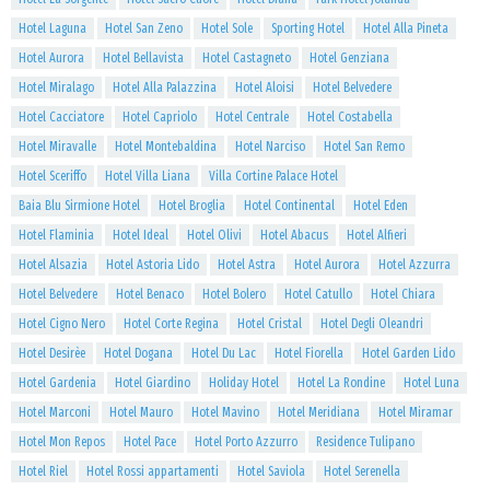
Hotel Laguna
Hotel San Zeno
Hotel Sole
Sporting Hotel
Hotel Alla Pineta
Hotel Aurora
Hotel Bellavista
Hotel Castagneto
Hotel Genziana
Hotel Miralago
Hotel Alla Palazzina
Hotel Aloisi
Hotel Belvedere
Hotel Cacciatore
Hotel Capriolo
Hotel Centrale
Hotel Costabella
Hotel Miravalle
Hotel Montebaldina
Hotel Narciso
Hotel San Remo
Hotel Sceriffo
Hotel Villa Liana
Villa Cortine Palace Hotel
Baia Blu Sirmione Hotel
Hotel Broglia
Hotel Continental
Hotel Eden
Hotel Flaminia
Hotel Ideal
Hotel Olivi
Hotel Abacus
Hotel Alfieri
Hotel Alsazia
Hotel Astoria Lido
Hotel Astra
Hotel Aurora
Hotel Azzurra
Hotel Belvedere
Hotel Benaco
Hotel Bolero
Hotel Catullo
Hotel Chiara
Hotel Cigno Nero
Hotel Corte Regina
Hotel Cristal
Hotel Degli Oleandri
Hotel Desirèe
Hotel Dogana
Hotel Du Lac
Hotel Fiorella
Hotel Garden Lido
Hotel Gardenia
Hotel Giardino
Holiday Hotel
Hotel La Rondine
Hotel Luna
Hotel Marconi
Hotel Mauro
Hotel Mavino
Hotel Meridiana
Hotel Miramar
Hotel Mon Repos
Hotel Pace
Hotel Porto Azzurro
Residence Tulipano
Hotel Riel
Hotel Rossi appartamenti
Hotel Saviola
Hotel Serenella