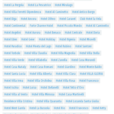
Hotel La Pergola
Hotel La Pescatrice
Hotel Miralago
Hotel Villa Ferretti Dipendenza
Hotel Al Caminetto
Hotel Antico Borgo
Hotel Diga
Hotel Ancora
Hotel Olfino
Hotel Caravel
Club Hotel la Vela
Hotel Continental
Forte Charme Hotel
Hotel Piccolo Mondo
Hotel Al Caminetto
Hotel Angelini
Hotel Aurora
Hotel Benaco
Hotel Centrale
Hotel Doria
Hotel Eden
Hotel Geier
Hotel Holiday
Hotel Ifigenia
Hotel Miorelli
Hotel Paradiso
Hotel Pineta del Lago
Hotel Rubino
Hotel Santoni
Hotel Torbole
Hotel Villa Claudia
Hotel Villa Magnolia
Hotel Villa Stella
Hotel Villa Verde
Hotel Villabella
Hotel Zanella
Hotel Casa Morandi
Hotel Casa Nataly
Hotel Casa Romani
Hotel Giardino
Hotel Monte Baldo
Hotel Santa Lucia
Hotel Villa Alberta
Hotel Villa Clara
Hotel VILLA GLORIA
Hotel Villa Irma
Hotel Villa Orchidea
Hotel Villa Rosa
Hotel Francesco
Hotel Ischia
Hotel Luisa
Hotel Stefanelli
Hotel Tetto d'Oro
Hotel Villa al Vento
Hotel Villa Mimosa
Hotel Casa Martinelli
Residence Villa Cristina
Hotel Villa Quaranta
Hotel Locanda Santa Giulia
Hotel West Garda
Hotel La Bussola
Hotel Rio
Hotel Francesco
Hotel Ketty