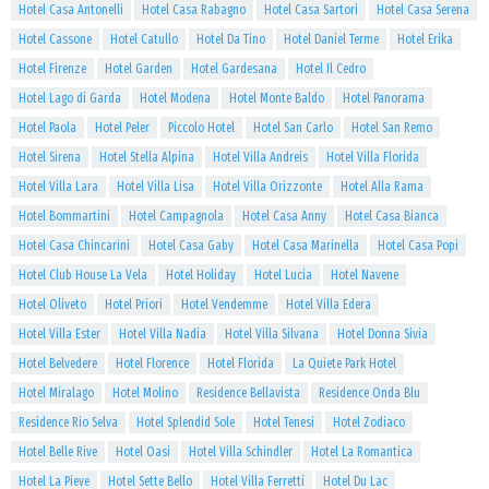
Hotel Casa Antonelli
Hotel Casa Rabagno
Hotel Casa Sartori
Hotel Casa Serena
Hotel Cassone
Hotel Catullo
Hotel Da Tino
Hotel Daniel Terme
Hotel Erika
Hotel Firenze
Hotel Garden
Hotel Gardesana
Hotel Il Cedro
Hotel Lago di Garda
Hotel Modena
Hotel Monte Baldo
Hotel Panorama
Hotel Paola
Hotel Peler
Piccolo Hotel
Hotel San Carlo
Hotel San Remo
Hotel Sirena
Hotel Stella Alpina
Hotel Villa Andreis
Hotel Villa Florida
Hotel Villa Lara
Hotel Villa Lisa
Hotel Villa Orizzonte
Hotel Alla Rama
Hotel Bommartini
Hotel Campagnola
Hotel Casa Anny
Hotel Casa Bianca
Hotel Casa Chincarini
Hotel Casa Gaby
Hotel Casa Marinella
Hotel Casa Popi
Hotel Club House La Vela
Hotel Holiday
Hotel Lucia
Hotel Navene
Hotel Oliveto
Hotel Priori
Hotel Vendemme
Hotel Villa Edera
Hotel Villa Ester
Hotel Villa Nadia
Hotel Villa Silvana
Hotel Donna Sivia
Hotel Belvedere
Hotel Florence
Hotel Florida
La Quiete Park Hotel
Hotel Miralago
Hotel Molino
Residence Bellavista
Residence Onda Blu
Residence Rio Selva
Hotel Splendid Sole
Hotel Tenesi
Hotel Zodiaco
Hotel Belle Rive
Hotel Oasi
Hotel Villa Schindler
Hotel La Romantica
Hotel La Pieve
Hotel Sette Bello
Hotel Villa Ferretti
Hotel Du Lac