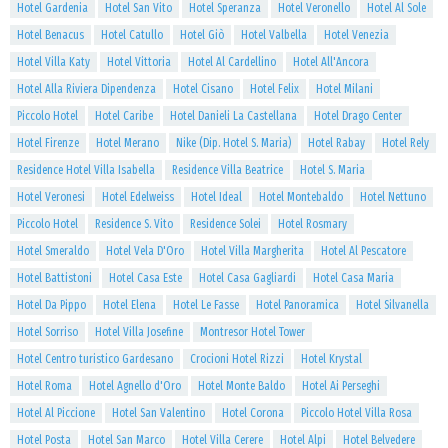
Hotel Gardenia
Hotel San Vito
Hotel Speranza
Hotel Veronello
Hotel Al Sole
Hotel Benacus
Hotel Catullo
Hotel Giò
Hotel Valbella
Hotel Venezia
Hotel Villa Katy
Hotel Vittoria
Hotel Al Cardellino
Hotel All'Ancora
Hotel Alla Riviera Dipendenza
Hotel Cisano
Hotel Felix
Hotel Milani
Piccolo Hotel
Hotel Caribe
Hotel Danieli La Castellana
Hotel Drago Center
Hotel Firenze
Hotel Merano
Nike (Dip. Hotel S. Maria)
Hotel Rabay
Hotel Rely
Residence Hotel Villa Isabella
Residence Villa Beatrice
Hotel S. Maria
Hotel Veronesi
Hotel Edelweiss
Hotel Ideal
Hotel Montebaldo
Hotel Nettuno
Piccolo Hotel
Residence S. Vito
Residence Solei
Hotel Rosmary
Hotel Smeraldo
Hotel Vela D'Oro
Hotel Villa Margherita
Hotel Al Pescatore
Hotel Battistoni
Hotel Casa Este
Hotel Casa Gagliardi
Hotel Casa Maria
Hotel Da Pippo
Hotel Elena
Hotel Le Fasse
Hotel Panoramica
Hotel Silvanella
Hotel Sorriso
Hotel Villa Josefine
Montresor Hotel Tower
Hotel Centro turistico Gardesano
Crocioni Hotel Rizzi
Hotel Krystal
Hotel Roma
Hotel Agnello d'Oro
Hotel Monte Baldo
Hotel Ai Perseghi
Hotel Al Piccione
Hotel San Valentino
Hotel Corona
Piccolo Hotel Villa Rosa
Hotel Posta
Hotel San Marco
Hotel Villa Cerere
Hotel Alpi
Hotel Belvedere