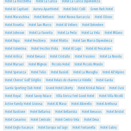
Hotel La Rocchetta
Hotel La Carica
Hotel La Carica Dipendenza
Hotel Ai Capitani
Aurora ApartHotel
Hotel Dolci Colli
Green Park Hotel
Hotel Maraschina
Hotel Nettuno
Hotel Nuova Barcaccia
Hotel Olioso
Hotel Rosetta
Hotel San Marco
Hotel Al Veliero
Hotel Belvedere
Hotel Johnson
Hotel La Favorita
Hotel La Perla
Hotel La Vela
Hotel Milano
Hotel Papa
Hotel Peschiera
Hotel Pilotto
Hotel San Marco Dipendenza
Hotel Valentina
Hotel Vecchio Viola
Hotel Al Lago
Hotel Al Pescatore
Hotel Arilica
Hotel Benaco
Hotel Cristallo
Hotel Frassino
Hotel La Nuvola
Hotel Marsari
Hotel Mignon
Piccolo Hotel
Hotel Piccolo Mondo
Hotel Speranza
Hotel Tulio
Hotel Basioli
Hotel La Muraglia
Hotel All'Alpino
Hotel Chervo' Golf S.Vigilio
Hotel Relais de charme Le Videlle
Hotel Garda
Garda Sporting Club Hotel
Grand Hotel Liberty
Hotel Kristal Palace
Hotel Oasi
Hotel Royal
Hotel Savoy Palace
Villa Enrica Feel Good Hotel
Hotel Villa Nicolli
Active Family Hotel Gioiosa
Hotel Al Maso
Hotel Alberello
Hotel Arethusa
Hotel Bastione
Hotel Bellariva
Hotel Bellavista
Hotel Benacus
Hotel Bristol
Hotel Canarino
Hotel Centrale
Hotel Centro Vela
Hotel Deva
Hotel Englo Vacanze
Hotel Europa sul lago
Hotel Fontanella
Hotel Gabry