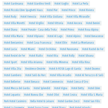
Hotel Gardesana
Hotel Giardino Verdi
Hotel Goglio
Hotel La Perla
Hotel Piccolo Eden Spaghetti Haus
Hotel Pier
Hotel Prince
Hotel Riviera
Hotel Rudy
Hotel Venezia
Hotel Villa Giuliana
Hotel Villa Miravalle
Hotel Villa Moretti
Hotel Virgilio
Hotel Vittoria
Hotel Ancora
Hotel Benini
Hotel Diana
Hotel Ponale - Casa della Trota
Hotel Primo
Hotel Rosa Alpina
Hotel Villa Maria
Hotel Vilpiano
Hotel Al Lago
Hotel Alpino
Hotel Benacense
Hotel Beniamino
Hotel Casa Francesca
Hotel Elite
Hotel La Montanara
Hotel Lucia
Hotel Miami
Hotel Orchidea
Hotel Panorama
Hotel Rastel de Fer
Hotel Restel de Fer
Hotel Rialto
Hotel Rita
Hotel Rolly
Hotel Silvana
Hotel Sport
Hotel Villa Arianna
Hotel Villa Minerva
Hotel Villa Rina
Hotel Villa Zita
Residence Desirèe
Hotel A-ROSA Lago di Garda
Hotel Duomo
Hotel Gambero
Hotel Salò du Parc
Hotel Villa Arcadio
Hotel Al Terrazzo di Salò
Hotel Bellerive
Hotel Benaco
Hotel Commercio
Hotel Conca d'Oro
Hotel Mecca del Garda
Hotel Splendid
Hotel Vigna
Hotel Betty
Hotel Eden
Hotel Lepanto
Hotel Nonna Ebe
Hotel Olivi
Hotel Cesira
Hotel Villa S. Maria
Park Hotel Casimiro
Bella Hotel & Leisure
Hotel Garden Zorzi
Hotel San Filis
Hotel La Sorgente
Hotel Sacro Cuore
Hotel Diana
Park Hotel Jolanda