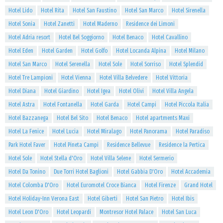
Hotel Lido
Hotel Rita
Hotel San Faustino
Hotel San Marco
Hotel Sirenella
Hotel Sonia
Hotel Zanetti
Hotel Maderno
Residence dei Limoni
Hotel Adria resort
Hotel Bel Soggiorno
Hotel Benaco
Hotel Cavallino
Hotel Eden
Hotel Garden
Hotel Golfo
Hotel Locanda Alpina
Hotel Milano
Hotel San Marco
Hotel Serenella
Hotel Sole
Hotel Sorriso
Hotel Splendid
Hotel Tre Lampioni
Hotel Vienna
Hotel Villa Belvedere
Hotel Vittoria
Hotel Diana
Hotel Giardino
Hotel Igea
Hotel Olivi
Hotel Villa Angela
Hotel Astra
Hotel Fontanella
Hotel Garda
Hotel Campi
Hotel Piccola Italia
Hotel Bazzanega
Hotel Bel Sito
Hotel Benaco
Hotel apartments Maxi
Hotel La Fenice
Hotel Lucia
Hotel Miralago
Hotel Panorama
Hotel Paradiso
Park Hotel Faver
Hotel Pineta Campi
Residence Bellevue
Residence la Pertica
Hotel Sole
Hotel Stella d'Oro
Hotel Villa Selene
Hotel Sermerio
Hotel Da Tonino
Due Torri Hotel Baglioni
Hotel Gabbia D'Oro
Hotel Accademia
Hotel Colomba D'Oro
Hotel Euromotel Croce Bianca
Hotel Firenze
Grand Hotel
Hotel Holiday-Inn Verona East
Hotel Giberti
Hotel San Pietro
Hotel Ibis
Hotel Leon D'Oro
Hotel Leopardi
Montresor Hotel Palace
Hotel San Luca