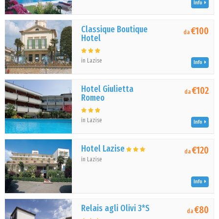
Info
Classique Boutique
€100
da
Hotel
in Lazise
Info
Hotel Giulietta
€102
da
Romeo
in Lazise
Info
Hotel Lazise
€120
da
in Lazise
Info
Relais agli Olivi 3*S
€80
da