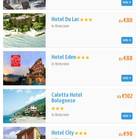
Info
Hotel Du Lac
€80
da
in Brenzone
Info
Hotel Eden
€88
da
in Brenzone
Info
Caletta Hotel
€102
da
Bolognese
in Brenzone
Info
Hotel City
€90
da