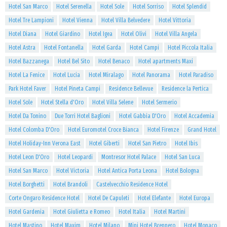
Hotel San Marco
Hotel Serenella
Hotel Sole
Hotel Sorriso
Hotel Splendid
Hotel Tre Lampioni
Hotel Vienna
Hotel Villa Belvedere
Hotel Vittoria
Hotel Diana
Hotel Giardino
Hotel Igea
Hotel Olivi
Hotel Villa Angela
Hotel Astra
Hotel Fontanella
Hotel Garda
Hotel Campi
Hotel Piccola Italia
Hotel Bazzanega
Hotel Bel Sito
Hotel Benaco
Hotel apartments Maxi
Hotel La Fenice
Hotel Lucia
Hotel Miralago
Hotel Panorama
Hotel Paradiso
Park Hotel Faver
Hotel Pineta Campi
Residence Bellevue
Residence la Pertica
Hotel Sole
Hotel Stella d'Oro
Hotel Villa Selene
Hotel Sermerio
Hotel Da Tonino
Due Torri Hotel Baglioni
Hotel Gabbia D'Oro
Hotel Accademia
Hotel Colomba D'Oro
Hotel Euromotel Croce Bianca
Hotel Firenze
Grand Hotel
Hotel Holiday-Inn Verona East
Hotel Giberti
Hotel San Pietro
Hotel Ibis
Hotel Leon D'Oro
Hotel Leopardi
Montresor Hotel Palace
Hotel San Luca
Hotel San Marco
Hotel Victoria
Hotel Antica Porta Leona
Hotel Bologna
Hotel Borghetti
Hotel Brandoli
Castelvecchio Residence Hotel
Corte Ongaro Residence Hotel
Hotel De Capuleti
Hotel Elefante
Hotel Europa
Hotel Gardenia
Hotel Giulietta e Romeo
Hotel Italia
Hotel Martini
Hotel Mastino
Hotel Maxim
Hotel Milano
Mini Hotel Brennero
Hotel Monaco