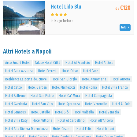
Hotel Lido Blu
€120
da
in Nago Torbole
Info
Altri Hotels a Napoli
Arco Smart Hotel
Palace Hotel Città
Hotel Al Frantoio
Hotel Al Sole
Hotel Baia Azzurra
Hotel Everest
Hotel Olivo
Hotel Pace
Residence La porta del cuore
Hotel San Giorgio
Hotel Annamaria
Hotel Aurora
Hotel Cattoi
Hotel Garden
Hotel Michelotti
Hotel Roma
Hotel Villa Franca
Hotel Bellevue
Hotel San Pietro
Hotel Ca' Mura
Hotel Campagnola
Hotel Gardenia
Hotel San Vito
Hotel Speranza
Hotel Veronello
Hotel Al Sole
Hotel Benacus
Hotel Catullo
Hotel Giò
Hotel Valbella
Hotel Venezia
Hotel Villa Katy
Hotel Vittoria
Hotel Al Cardellino
Hotel All'Ancora
Hotel Alla Riviera Dipendenza
Hotel Cisano
Hotel Felix
Hotel Milani