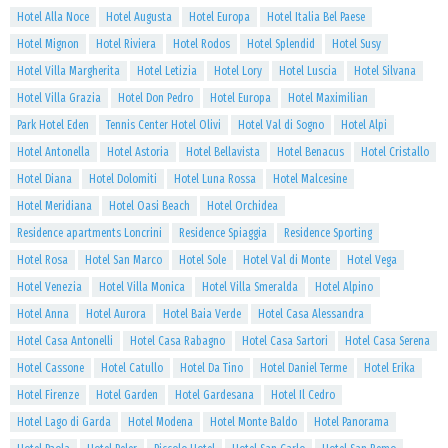
Hotel Alla Noce
Hotel Augusta
Hotel Europa
Hotel Italia Bel Paese
Hotel Mignon
Hotel Riviera
Hotel Rodos
Hotel Splendid
Hotel Susy
Hotel Villa Margherita
Hotel Letizia
Hotel Lory
Hotel Luscia
Hotel Silvana
Hotel Villa Grazia
Hotel Don Pedro
Hotel Europa
Hotel Maximilian
Park Hotel Eden
Tennis Center Hotel Olivi
Hotel Val di Sogno
Hotel Alpi
Hotel Antonella
Hotel Astoria
Hotel Bellavista
Hotel Benacus
Hotel Cristallo
Hotel Diana
Hotel Dolomiti
Hotel Luna Rossa
Hotel Malcesine
Hotel Meridiana
Hotel Oasi Beach
Hotel Orchidea
Residence apartments Loncrini
Residence Spiaggia
Residence Sporting
Hotel Rosa
Hotel San Marco
Hotel Sole
Hotel Val di Monte
Hotel Vega
Hotel Venezia
Hotel Villa Monica
Hotel Villa Smeralda
Hotel Alpino
Hotel Anna
Hotel Aurora
Hotel Baia Verde
Hotel Casa Alessandra
Hotel Casa Antonelli
Hotel Casa Rabagno
Hotel Casa Sartori
Hotel Casa Serena
Hotel Cassone
Hotel Catullo
Hotel Da Tino
Hotel Daniel Terme
Hotel Erika
Hotel Firenze
Hotel Garden
Hotel Gardesana
Hotel Il Cedro
Hotel Lago di Garda
Hotel Modena
Hotel Monte Baldo
Hotel Panorama