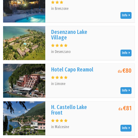
in Brenzone
Info
Desenzano Lake
Village
in Desenzano
Info
Hotel Capo Reamol
€80
da
in Limone
Info
H. Castello Lake
€81
da
Front
in Malcesine
Info