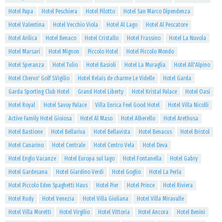
Hotel Papa
Hotel Peschiera
Hotel Pilotto
Hotel San Marco Dipendenza
Hotel Valentina
Hotel Vecchio Viola
Hotel Al Lago
Hotel Al Pescatore
Hotel Arilica
Hotel Benaco
Hotel Cristallo
Hotel Frassino
Hotel La Nuvola
Hotel Marsari
Hotel Mignon
Piccolo Hotel
Hotel Piccolo Mondo
Hotel Speranza
Hotel Tulio
Hotel Basioli
Hotel La Muraglia
Hotel All'Alpino
Hotel Chervo' Golf S.Vigilio
Hotel Relais de charme Le Videlle
Hotel Garda
Garda Sporting Club Hotel
Grand Hotel Liberty
Hotel Kristal Palace
Hotel Oasi
Hotel Royal
Hotel Savoy Palace
Villa Enrica Feel Good Hotel
Hotel Villa Nicolli
Active Family Hotel Gioiosa
Hotel Al Maso
Hotel Alberello
Hotel Arethusa
Hotel Bastione
Hotel Bellariva
Hotel Bellavista
Hotel Benacus
Hotel Bristol
Hotel Canarino
Hotel Centrale
Hotel Centro Vela
Hotel Deva
Hotel Englo Vacanze
Hotel Europa sul lago
Hotel Fontanella
Hotel Gabry
Hotel Gardesana
Hotel Giardino Verdi
Hotel Goglio
Hotel La Perla
Hotel Piccolo Eden Spaghetti Haus
Hotel Pier
Hotel Prince
Hotel Riviera
Hotel Rudy
Hotel Venezia
Hotel Villa Giuliana
Hotel Villa Miravalle
Hotel Villa Moretti
Hotel Virgilio
Hotel Vittoria
Hotel Ancora
Hotel Benini