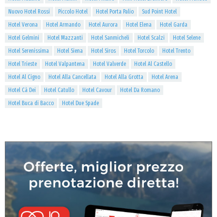
Nuovo Hotel Rossi
Piccolo Hotel
Hotel Porta Palio
Sud Point Hotel
Hotel Verona
Hotel Armando
Hotel Aurora
Hotel Elena
Hotel Garda
Hotel Gelmini
Hotel Mazzanti
Hotel Sanmicheli
Hotel Scalzi
Hotel Selene
Hotel Serenissima
Hotel Siena
Hotel Siros
Hotel Torcolo
Hotel Trento
Hotel Trieste
Hotel Valpantena
Hotel Valverde
Hotel Al Castello
Hotel Al Cigno
Hotel Alla Cancellata
Hotel Alla Grotta
Hotel Arena
Hotel Cà Dei
Hotel Catullo
Hotel Cavour
Hotel Da Romano
Hotel Buca di Bacco
Hotel Due Spade