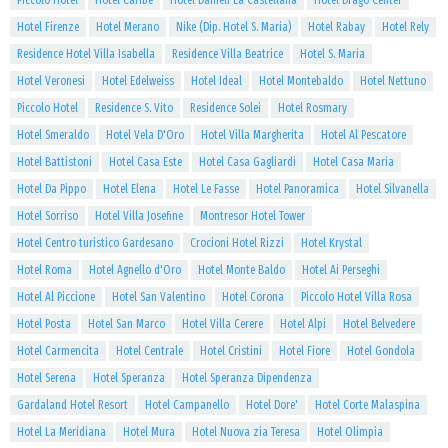
Piccolo Hotel
Hotel Caribe
Hotel Danieli La Castellana
Hotel Drago Center
Hotel Firenze
Hotel Merano
Nike (Dip. Hotel S. Maria)
Hotel Rabay
Hotel Rely
Residence Hotel Villa Isabella
Residence Villa Beatrice
Hotel S. Maria
Hotel Veronesi
Hotel Edelweiss
Hotel Ideal
Hotel Montebaldo
Hotel Nettuno
Piccolo Hotel
Residence S. Vito
Residence Solei
Hotel Rosmary
Hotel Smeraldo
Hotel Vela D'Oro
Hotel Villa Margherita
Hotel Al Pescatore
Hotel Battistoni
Hotel Casa Este
Hotel Casa Gagliardi
Hotel Casa Maria
Hotel Da Pippo
Hotel Elena
Hotel Le Fasse
Hotel Panoramica
Hotel Silvanella
Hotel Sorriso
Hotel Villa Josefine
Montresor Hotel Tower
Hotel Centro turistico Gardesano
Crocioni Hotel Rizzi
Hotel Krystal
Hotel Roma
Hotel Agnello d'Oro
Hotel Monte Baldo
Hotel Ai Perseghi
Hotel Al Piccione
Hotel San Valentino
Hotel Corona
Piccolo Hotel Villa Rosa
Hotel Posta
Hotel San Marco
Hotel Villa Cerere
Hotel Alpi
Hotel Belvedere
Hotel Carmencita
Hotel Centrale
Hotel Cristini
Hotel Fiore
Hotel Gondola
Hotel Serena
Hotel Speranza
Hotel Speranza Dipendenza
Gardaland Hotel Resort
Hotel Campanello
Hotel Dore'
Hotel Corte Malaspina
Hotel La Meridiana
Hotel Mura
Hotel Nuova zia Teresa
Hotel Olimpia