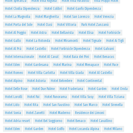
Hotel Speranza
Hotel Villa Pagoda
Hotel Villa Paradiso
Villa Pioppi Hotel
Hotel Clodia Dipendenza
Hotel Colibrì
Hotel Ganfo Dipendenza
Hotel La Magnolia
Hotel Margherita
Hotel San Lorenzo
Hotel Venezia
Hotel Porta del Sole
Hotel Oasi
Hotel Vittoria
Park Hotel Zanzanù
Hotel Al Poggio
Hotel Astra
Hotel Bellavista
Hotel Elisa
Hotel Forbisicle
Hotel Gallo
Hotel La Rotonda
Hotel Miramonti
Hotel Tignale
Hotel Ai Tigli
Hotel Al Prà
Hotel Castello
Hotel Forbisicle Dipendenza
Hotel Galvani
Hotel Internazionale
Hotel Al Caval
Hotel Baia dei Pini
Hotel Benacus
Hotel Eden
Hotel Gardesana
Hotel Marina
Hotel Menapace
Hotel Pace
Hotel Romeo
Hotel Villa Carlotta
Hotel Villa Giada
Hotel Al Castello
Hotel Alpino
Hotel Astoria
Hotel Belvedere
Hotel Continental
Hotel Delle Rose
Hotel Due Palme
Hotel Fraderiana
Hotel Garden
Hotel Onda
Hotel Lorolli
Hotel Pai
Hotel Panorama
Hotel Villa Susy
Hotel Villa Tiziana
Hotel Lido
Hotel Rita
Hotel San Faustino
Hotel San Marco
Hotel Sirenella
Hotel Sonia
Hotel Zanetti
Hotel Maderno
Residence dei Limoni
Hotel Adria resort
Hotel Bel Soggiorno
Hotel Benaco
Hotel Cavallino
Hotel Eden
Hotel Garden
Hotel Golfo
Hotel Locanda Alpina
Hotel Milano