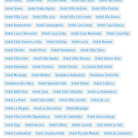
Hotel Paola
Hotel Peler
Piccolo Hotel
Hotel San Carlo
Hotel San Remo
Hotel Sirena
Hotel Stella Alpina
Hotel Villa Andreis
Hotel Villa Florida
Hotel Villa Lara
Hotel Villa Lisa
Hotel Villa Orizzonte
Hotel Alla Rama
Hotel Bommartini
Hotel Campagnola
Hotel Casa Anny
Hotel Casa Bianca
Hotel Casa Chincarini
Hotel Casa Gaby
Hotel Casa Marinella
Hotel Casa Popi
Hotel Club House La Vela
Hotel Holiday
Hotel Lucia
Hotel Navene
Hotel Oliveto
Hotel Priori
Hotel Vendemme
Hotel Villa Edera
Hotel Villa Ester
Hotel Villa Nadia
Hotel Villa Silvana
Hotel Donna Sivia
Hotel Belvedere
Hotel Florence
Hotel Florida
La Quiete Park Hotel
Hotel Miralago
Hotel Molino
Residence Bellavista
Residence Onda Blu
Residence Rio Selva
Hotel Splendid Sole
Hotel Tenesi
Hotel Zodiaco
Hotel Belle Rive
Hotel Oasi
Hotel Villa Schindler
Hotel La Romantica
Hotel La Pieve
Hotel Sette Bello
Hotel Villa Ferretti
Hotel Du Lac
Hotel La Pergola
Hotel La Pescatrice
Hotel Miralago
Hotel Villa Ferretti Dipendenza
Hotel Al Caminetto
Hotel Antico Borgo
Hotel Diga
Hotel Ancora
Hotel Olfino
Hotel Caravel
Club Hotel la Vela
Hotel Continental
Forte Charme Hotel
Hotel Piccolo Mondo
Hotel Al Caminetto