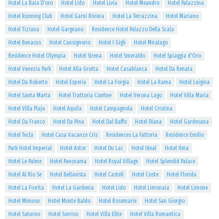
Hotel La Baia D'oro
Hotel Lido
Hotel Livia
Hotel Meandro
Hotel Palazzina
Hotel Running Club
Hotel Garni Riviera
Hotel La Terrazzina
Hotel Mariano
Hotel Tiziana
Hotel Gargnano
Residence Hotel Palazzo Della Scala
Hotel Benacus
Hotel Cansignorio
Hotel I Gigli
Hotel Miralago
Residence Hotel Olympia
Hotel Sirena
Hotel Smeraldo
Hotel Spiaggia d'Oro
Hotel Venezia Park
Hotel Alla Grotta
Hotel Casablanca
Hotel Da Renata
Hotel Da Roberto
Hotel Esperia
Hotel La Forgia
Hotel La Rama
Hotel Luigina
Hotel Santa Marta
Hotel Trattoria Confine
Hotel Verona Lago
Hotel Villa Maria
Hotel Villa Plaja
Hotel Aquila
Hotel Campagnola
Hotel Cristina
Hotel Da Franco
Hotel Da Pina
Hotel Dal Baffo
Hotel Diana
Hotel Gardesana
Hotel Tecla
Hotel Casa Vacanze Cris
Residences La Fattoria
Residence Emilio
Park Hotel Imperial
Hotel Astor
Hotel Du Lac
Hotel Ideal
Hotel Ilma
Hotel Le Palme
Hotel Panorama
Hotel Royal Village
Hotel Splendid Palace
Hotel Al Rio Se
Hotel Bellavista
Hotel Castell
Hotel Coste
Hotel Florida
Hotel La Fiorita
Hotel La Gardenia
Hotel Lido
Hotel Limonaia
Hotel Limone
Hotel Mimose
Hotel Monte Baldo
Hotel Rosemarie
Hotel San Giorgio
Hotel Saturno
Hotel Sorriso
Hotel Villa Elite
Hotel Villa Romantica