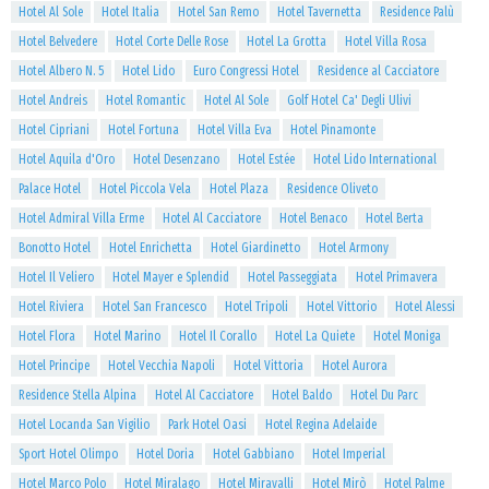
Hotel Al Sole
Hotel Italia
Hotel San Remo
Hotel Tavernetta
Residence Palù
Hotel Belvedere
Hotel Corte Delle Rose
Hotel La Grotta
Hotel Villa Rosa
Hotel Albero N. 5
Hotel Lido
Euro Congressi Hotel
Residence al Cacciatore
Hotel Andreis
Hotel Romantic
Hotel Al Sole
Golf Hotel Ca' Degli Ulivi
Hotel Cipriani
Hotel Fortuna
Hotel Villa Eva
Hotel Pinamonte
Hotel Aquila d'Oro
Hotel Desenzano
Hotel Estée
Hotel Lido International
Palace Hotel
Hotel Piccola Vela
Hotel Plaza
Residence Oliveto
Hotel Admiral Villa Erme
Hotel Al Cacciatore
Hotel Benaco
Hotel Berta
Bonotto Hotel
Hotel Enrichetta
Hotel Giardinetto
Hotel Armony
Hotel Il Veliero
Hotel Mayer e Splendid
Hotel Passeggiata
Hotel Primavera
Hotel Riviera
Hotel San Francesco
Hotel Tripoli
Hotel Vittorio
Hotel Alessi
Hotel Flora
Hotel Marino
Hotel Il Corallo
Hotel La Quiete
Hotel Moniga
Hotel Principe
Hotel Vecchia Napoli
Hotel Vittoria
Hotel Aurora
Residence Stella Alpina
Hotel Al Cacciatore
Hotel Baldo
Hotel Du Parc
Hotel Locanda San Vigilio
Park Hotel Oasi
Hotel Regina Adelaide
Sport Hotel Olimpo
Hotel Doria
Hotel Gabbiano
Hotel Imperial
Hotel Marco Polo
Hotel Miralago
Hotel Miravalli
Hotel Mirò
Hotel Palme