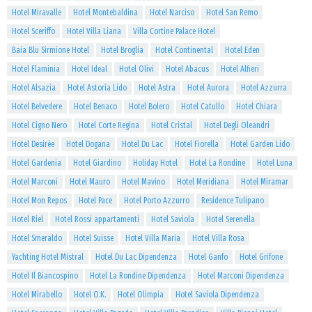
Hotel Miravalle
Hotel Montebaldina
Hotel Narciso
Hotel San Remo
Hotel Sceriffo
Hotel Villa Liana
Villa Cortine Palace Hotel
Baia Blu Sirmione Hotel
Hotel Broglia
Hotel Continental
Hotel Eden
Hotel Flaminia
Hotel Ideal
Hotel Olivi
Hotel Abacus
Hotel Alfieri
Hotel Alsazia
Hotel Astoria Lido
Hotel Astra
Hotel Aurora
Hotel Azzurra
Hotel Belvedere
Hotel Benaco
Hotel Bolero
Hotel Catullo
Hotel Chiara
Hotel Cigno Nero
Hotel Corte Regina
Hotel Cristal
Hotel Degli Oleandri
Hotel Desirèe
Hotel Dogana
Hotel Du Lac
Hotel Fiorella
Hotel Garden Lido
Hotel Gardenia
Hotel Giardino
Holiday Hotel
Hotel La Rondine
Hotel Luna
Hotel Marconi
Hotel Mauro
Hotel Mavino
Hotel Meridiana
Hotel Miramar
Hotel Mon Repos
Hotel Pace
Hotel Porto Azzurro
Residence Tulipano
Hotel Riel
Hotel Rossi appartamenti
Hotel Saviola
Hotel Serenella
Hotel Smeraldo
Hotel Suisse
Hotel Villa Maria
Hotel Villa Rosa
Yachting Hotel Mistral
Hotel Du Lac Dipendenza
Hotel Ganfo
Hotel Grifone
Hotel Il Biancospino
Hotel La Rondine Dipendenza
Hotel Marconi Dipendenza
Hotel Mirabello
Hotel O.K.
Hotel Olimpia
Hotel Saviola Dipendenza