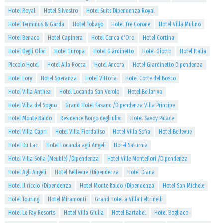
Hotel Royal
Hotel Silvestro
Hotel Suite Dipendenza Royal
Hotel Terminus & Garda
Hotel Tobago
Hotel Tre Corone
Hotel Villa Mulino
Hotel Benaco
Hotel Capinera
Hotel Conca d'Oro
Hotel Cortina
Hotel Degli Olivi
Hotel Europa
Hotel Giardinetto
Hotel Giotto
Hotel Italia
Piccolo Hotel
Hotel Alla Rocca
Hotel Ancora
Hotel Giardinetto Dipendenza
Hotel Lory
Hotel Speranza
Hotel Vittoria
Hotel Corte del Bosco
Hotel Villa Anthea
Hotel Locanda San Verolo
Hotel Bellariva
Hotel Villa del Sogno
Grand Hotel Fasano /Dipendenza Villa Principe
Hotel Monte Baldo
Residence Borgo degli ulivi
Hotel Savoy Palace
Hotel Villa Capri
Hotel Villa Fiordaliso
Hotel Villa Sofia
Hotel Bellevue
Hotel Du Lac
Hotel Locanda agli Angeli
Hotel Saturnia
Hotel Villa Sofia (Meublè) /Dipendenza
Hotel Ville Montefiori /Dipendenza
Hotel Agli Angeli
Hotel Bellevue /Dipendenza
Hotel Diana
Hotel Il riccio /Dipendenza
Hotel Monte Baldo /Dipendenza
Hotel San Michele
Hotel Touring
Hotel Miramonti
Grand Hotel a Villa Feltrinelli
Hotel Le Fay Resorts
Hotel Villa Giulia
Hotel Bartabel
Hotel Bogliaco