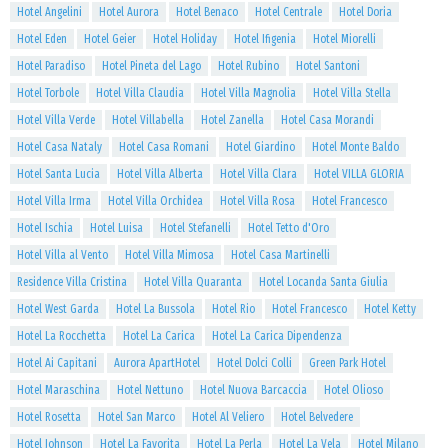
Hotel Angelini
Hotel Aurora
Hotel Benaco
Hotel Centrale
Hotel Doria
Hotel Eden
Hotel Geier
Hotel Holiday
Hotel Ifigenia
Hotel Miorelli
Hotel Paradiso
Hotel Pineta del Lago
Hotel Rubino
Hotel Santoni
Hotel Torbole
Hotel Villa Claudia
Hotel Villa Magnolia
Hotel Villa Stella
Hotel Villa Verde
Hotel Villabella
Hotel Zanella
Hotel Casa Morandi
Hotel Casa Nataly
Hotel Casa Romani
Hotel Giardino
Hotel Monte Baldo
Hotel Santa Lucia
Hotel Villa Alberta
Hotel Villa Clara
Hotel VILLA GLORIA
Hotel Villa Irma
Hotel Villa Orchidea
Hotel Villa Rosa
Hotel Francesco
Hotel Ischia
Hotel Luisa
Hotel Stefanelli
Hotel Tetto d'Oro
Hotel Villa al Vento
Hotel Villa Mimosa
Hotel Casa Martinelli
Residence Villa Cristina
Hotel Villa Quaranta
Hotel Locanda Santa Giulia
Hotel West Garda
Hotel La Bussola
Hotel Rio
Hotel Francesco
Hotel Ketty
Hotel La Rocchetta
Hotel La Carica
Hotel La Carica Dipendenza
Hotel Ai Capitani
Aurora ApartHotel
Hotel Dolci Colli
Green Park Hotel
Hotel Maraschina
Hotel Nettuno
Hotel Nuova Barcaccia
Hotel Olioso
Hotel Rosetta
Hotel San Marco
Hotel Al Veliero
Hotel Belvedere
Hotel Johnson
Hotel La Favorita
Hotel La Perla
Hotel La Vela
Hotel Milano