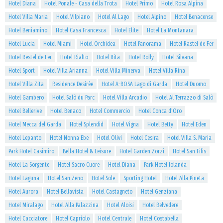
Hotel Diana
Hotel Ponale - Casa della Trota
Hotel Primo
Hotel Rosa Alpina
Hotel Villa Maria
Hotel Vilpiano
Hotel Al Lago
Hotel Alpino
Hotel Benacense
Hotel Beniamino
Hotel Casa Francesca
Hotel Elite
Hotel La Montanara
Hotel Lucia
Hotel Miami
Hotel Orchidea
Hotel Panorama
Hotel Rastel de Fer
Hotel Restel de Fer
Hotel Rialto
Hotel Rita
Hotel Rolly
Hotel Silvana
Hotel Sport
Hotel Villa Arianna
Hotel Villa Minerva
Hotel Villa Rina
Hotel Villa Zita
Residence Desirèe
Hotel A-ROSA Lago di Garda
Hotel Duomo
Hotel Gambero
Hotel Salò du Parc
Hotel Villa Arcadio
Hotel Al Terrazzo di Salò
Hotel Bellerive
Hotel Benaco
Hotel Commercio
Hotel Conca d'Oro
Hotel Mecca del Garda
Hotel Splendid
Hotel Vigna
Hotel Betty
Hotel Eden
Hotel Lepanto
Hotel Nonna Ebe
Hotel Olivi
Hotel Cesira
Hotel Villa S. Maria
Park Hotel Casimiro
Bella Hotel & Leisure
Hotel Garden Zorzi
Hotel San Filis
Hotel La Sorgente
Hotel Sacro Cuore
Hotel Diana
Park Hotel Jolanda
Hotel Laguna
Hotel San Zeno
Hotel Sole
Sporting Hotel
Hotel Alla Pineta
Hotel Aurora
Hotel Bellavista
Hotel Castagneto
Hotel Genziana
Hotel Miralago
Hotel Alla Palazzina
Hotel Aloisi
Hotel Belvedere
Hotel Cacciatore
Hotel Capriolo
Hotel Centrale
Hotel Costabella