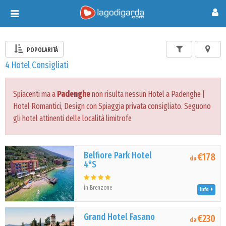
Toggle
navigation
POPOLARITÀ
4 Hotel Consigliati
Spiacenti ma a
Padenghe
non risulta nessun Hotel a Padenghe |
Hotel Romantici, Design con Spiaggia privata consigliato. Seguono
gli hotel attinenti delle località limitrofe
Belfiore Park Hotel
€178
da
4*S
in Brenzone
Info
Grand Hotel Fasano
€230
da