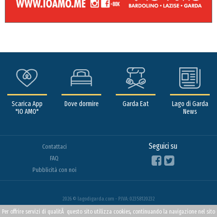
Scarica App
Dove dormire
Garda Eat
Lago di Garda
"IO AMO"
News
Seguici su
Contattaci
FAQ
Pubblicità con noi
2026 © lagodigarda.com - P.IVA: 02358120232
Per offrire servizi di qualitÃ questo sito utilizza cookies, continuando la navigazione nel sito