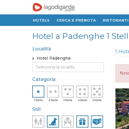
HOTELS
CERCA E PRENOTA
RISTORANTI
Hotel a Padenghe 1 Stel
Località
1 Hot
Hotel Padenghe
Ness
Categoria
1 Stella
2 Stelle
3 Stelle
4 Stelle
5 Stelle
Stili