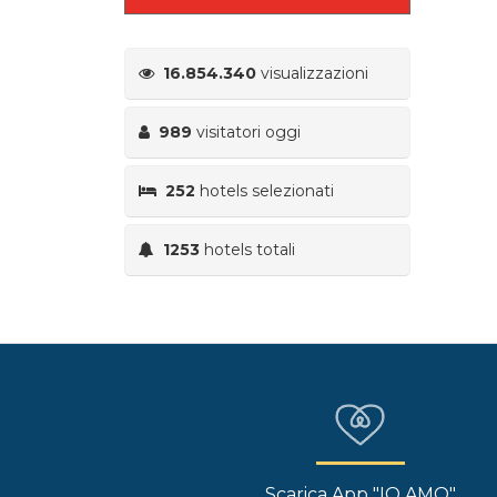
16.854.340
visualizzazioni
989
visitatori oggi
252
hotels selezionati
1253
hotels totali
Scarica App "IO AMO"