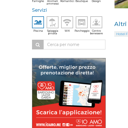
Famiglie
Animali
Romantici
Boutique
Design
ammessi
Servizi
Altr
Piscina
Spiaggia
Wifi
Parcheggio
Centro
privata
benessere
Hotel 