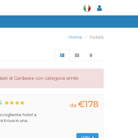
Home
Hotels
liati di Gardasee con categoria simile
€178
S
da
 accogliente hotel a
 trova in una...
Info