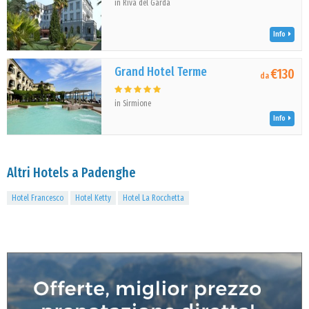
in Riva del Garda
Info
Grand Hotel Terme
€130
da
in Sirmione
Info
Altri Hotels a Padenghe
Hotel Francesco
Hotel Ketty
Hotel La Rocchetta