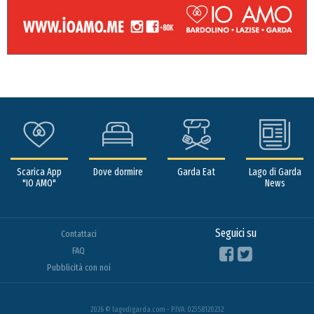
Scarica App
Dove dormire
Garda Eat
Lago di Garda
"IO AMO"
News
Seguici su
Contattaci
FAQ
Pubblicità con noi
2026 © lagodigarda.com - P.IVA: 02358120232