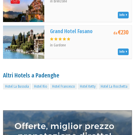
in Brenzone
Info
Grand Hotel Fasano
€230
da
in Gardone
Info
Altri Hotels a Padenghe
Hotel La Bussola
Hotel Rio
Hotel Francesco
Hotel Ketty
Hotel La Rocchetta