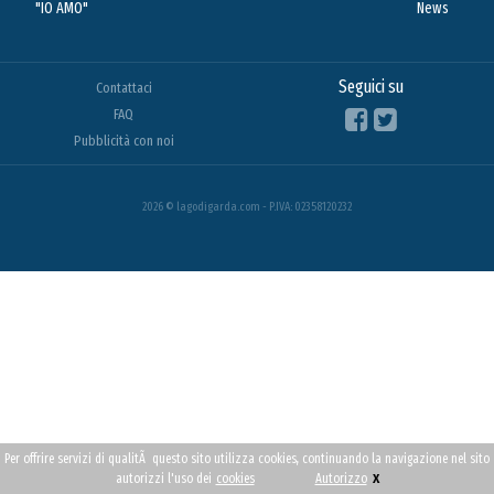
"IO AMO"
News
Seguici su
Contattaci
FAQ
Pubblicità con noi
2026 © lagodigarda.com - P.IVA: 02358120232
Per offrire servizi di qualitÃ questo sito utilizza cookies, continuando la navigazione nel sito
x
autorizzi l'uso dei
cookies
Autorizzo