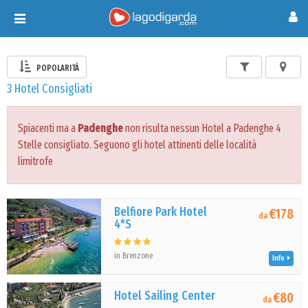
Toggle
navigation
POPOLARITÀ
3 Hotel Consigliati
Spiacenti ma a
Padenghe
non risulta nessun Hotel a Padenghe 4
Stelle consigliato. Seguono gli hotel attinenti delle località
limitrofe
Belfiore Park Hotel
€178
da
4*S
in Brenzone
Info
Hotel Sailing Center
€80
da