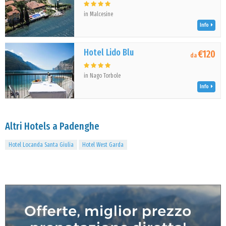
in Malcesine
Info
Hotel Lido Blu
€120
da
in Nago Torbole
Info
Altri Hotels a Padenghe
Hotel Locanda Santa Giulia
Hotel West Garda