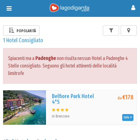
Toggle
navigation
POPOLARITÀ
1 Hotel Consigliato
Spiacenti ma a
Padenghe
non risulta nessun Hotel a Padenghe 4
Stelle consigliato. Seguono gli hotel attinenti delle località
limitrofe
Belfiore Park Hotel
€178
da
4*S
in Brenzone
Info