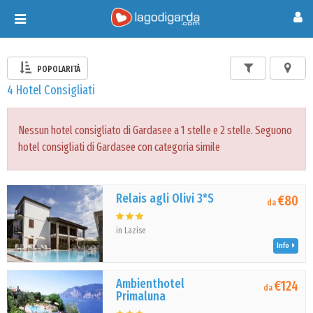
Toggle
navigation
POPOLARITÀ
4 Hotel Consigliati
Nessun hotel consigliato di Gardasee a 1 stelle e 2 stelle. Seguono
hotel consigliati di Gardasee con categoria simile
Relais agli Olivi 3*S
€80
da
in Lazise
Info
Ambienthotel
€124
da
Primaluna