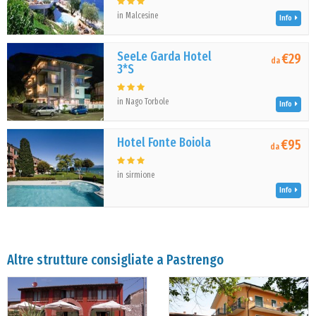
in Malcesine
Info
SeeLe Garda Hotel
€29
da
3*S
in Nago Torbole
Info
Hotel Fonte Boiola
€95
da
in sirmione
Info
Altre strutture consigliate a Pastrengo