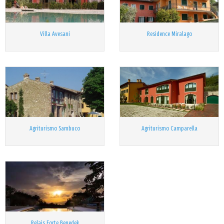
Villa Avesani
Residence Miralago
Agriturismo Sambuco
Agriturismo Camparella
Relais Forte Benedek