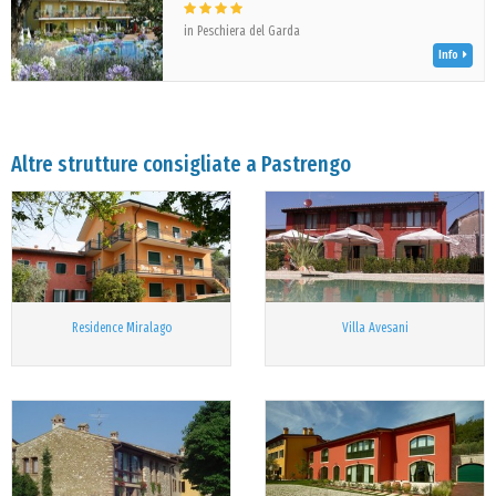
in Peschiera del Garda
Info
Altre strutture consigliate a Pastrengo
Residence Miralago
Villa Avesani