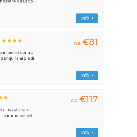
benessere sul Lago
Info
€81
da
e in pieno centro
tranquilla ai piedi
Info
€117
da
e ristrutturato
, è immerso nel
Info