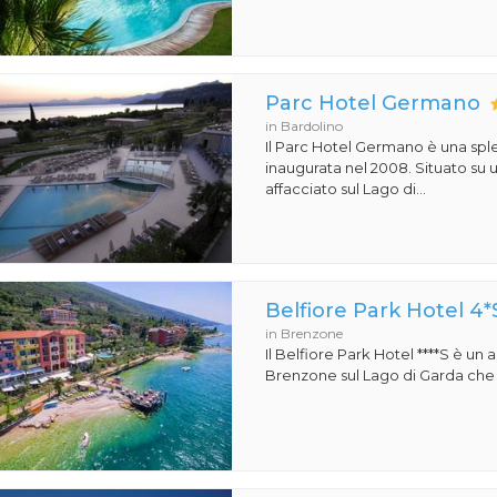
Parc Hotel Germano
in Bardolino
Il Parc Hotel Germano è una sple
inaugurata nel 2008. Situato su
affacciato sul Lago di...
Belfiore Park Hotel 4*
in Brenzone
Il Belfiore Park Hotel ****S è un
Brenzone sul Lago di Garda che si