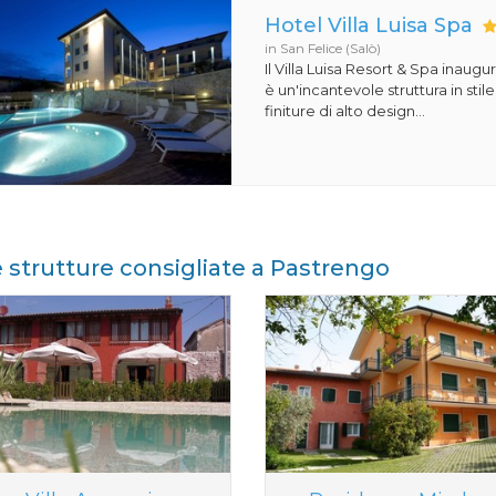
Hotel Villa Luisa Spa
in San Felice (Salò)
Il Villa Luisa Resort & Spa inaugu
è un'incantevole struttura in st
finiture di alto design...
e strutture consigliate a Pastrengo