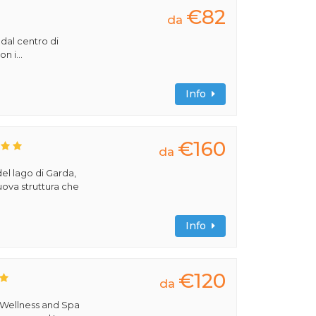
€82
da
 dal centro di
n i...
Info
€160
da
del lago di Garda,
uova struttura che
Info
€120
da
 Wellness and Spa