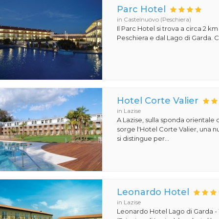
Parc Hotel
in Castelnuovo (Peschiera)
Il Parc Hotel si trova a circa 2 km
Peschiera e dal Lago di Garda. Co
Hotel Corte Valier
in Lazise
A Lazise, sulla sponda orientale 
sorge l'Hotel Corte Valier, una n
si distingue per...
Leonardo Hotel
in Lazise
Leonardo Hotel Lago di Garda -