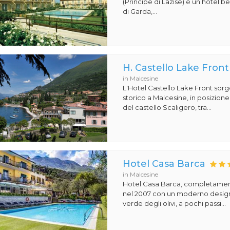
(Principe di Lazise) è un hotel 
di Garda,...
H. Castello Lake Front
in Malcesine
L'Hotel Castello Lake Front sorg
storico a Malcesine, in posizione 
del castello Scaligero, tra...
Hotel Casa Barca
in Malcesine
Hotel Casa Barca, completament
nel 2007 con un moderno design
verde degli olivi, a pochi passi...