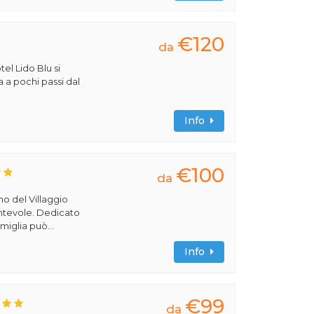
€120
da
tel Lido Blu si
a a pochi passi dal
Info
€100
da
rno del Villaggio
cantevole. Dedicato
miglia può...
Info
€99
da