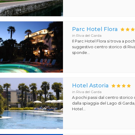
Parc Hotel Flora
in Riva del Garda
Il Parc Hotel Flora si trova a poch
suggestivo centro storico di Riv
sponde...
Hotel Astoria
in Riva del Garda
A pochi passi dal centro storico 
dalla spiaggia del Lago di Garda,
Hotel...