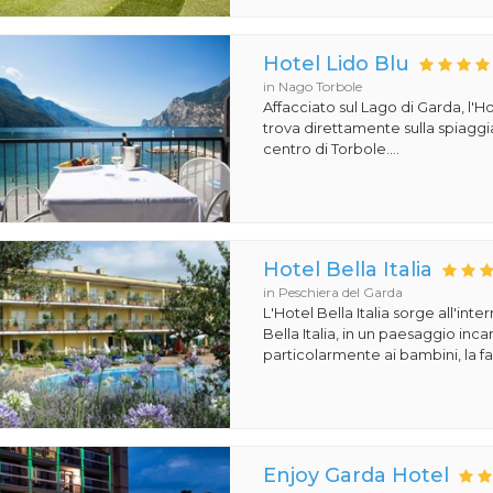
Hotel Lido Blu
in Nago Torbole
Affacciato sul Lago di Garda, l'Ho
trova direttamente sulla spiaggi
centro di Torbole....
Hotel Bella Italia
in Peschiera del Garda
L'Hotel Bella Italia sorge all'inte
Bella Italia, in un paesaggio in
particolarmente ai bambini, la fa
Enjoy Garda Hotel