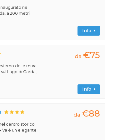
 inaugurato nel
rda, a 200 metri
Info
€75
da
'esterno delle mura
, sul Lago di Garda,
Info
€88
a
da
 nel centro storico
 Riva è un elegante