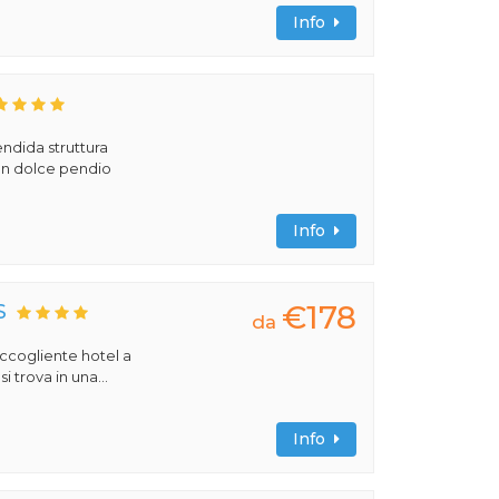
Info
ndida struttura
 un dolce pendio
Info
€178
S
da
 accogliente hotel a
 trova in una...
Info