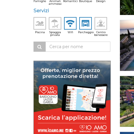
Famiglie
Animali
Romantici
Boutique
Design
ammessi
Servizi
Piscina
Spiaggia
Wifi
Parcheggio
Centro
privata
benessere