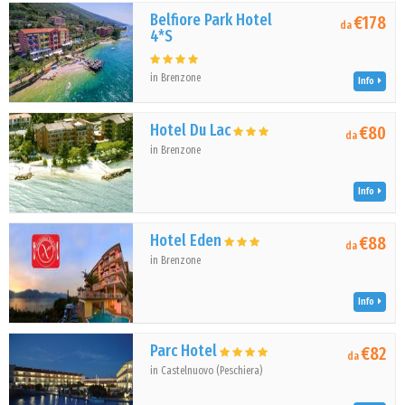
Belfiore Park Hotel
€178
da
4*S
in Brenzone
Info
Hotel Du Lac
€80
da
in Brenzone
Info
Hotel Eden
€88
da
in Brenzone
Info
Parc Hotel
€82
da
in Castelnuovo (Peschiera)