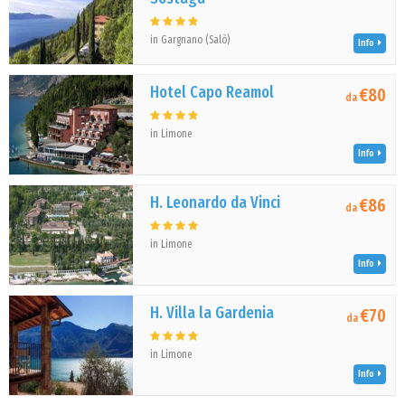
in Gargnano (Salò)
Info
Hotel Capo Reamol
€80
da
in Limone
Info
H. Leonardo da Vinci
€86
da
in Limone
Info
H. Villa la Gardenia
€70
da
in Limone
Info