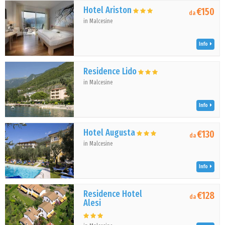
Hotel Ariston
€150
da
in Malcesine
Info
Residence Lido
in Malcesine
Info
Hotel Augusta
€130
da
in Malcesine
Info
Residence Hotel
€128
da
Alesi