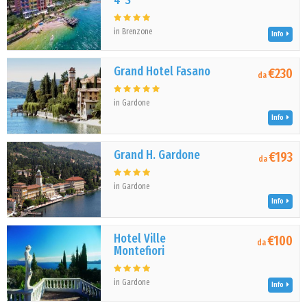
4*S
in Brenzone
Info
Grand Hotel Fasano
€230
da
in Gardone
Info
Grand H. Gardone
€193
da
in Gardone
Info
Hotel Ville
€100
da
Montefiori
in Gardone
Info