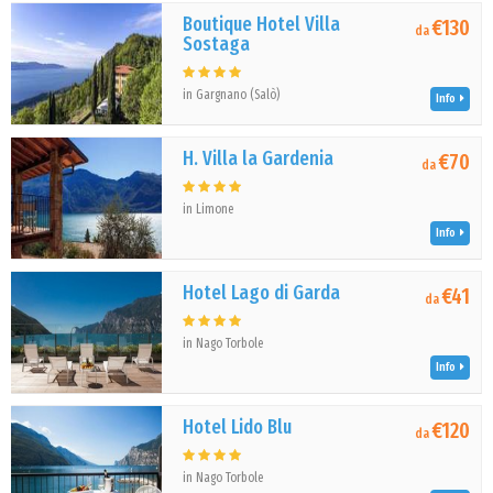
Boutique Hotel Villa
€130
da
Sostaga
in Gargnano (Salò)
Info
H. Villa la Gardenia
€70
da
in Limone
Info
Hotel Lago di Garda
€41
da
in Nago Torbole
Info
Hotel Lido Blu
€120
da
in Nago Torbole