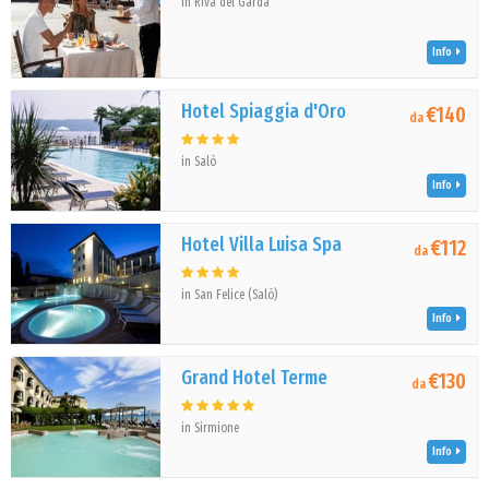
in Riva del Garda
Info
Hotel Spiaggia d'Oro
€140
da
in Salò
Info
Hotel Villa Luisa Spa
€112
da
in San Felice (Salò)
Info
Grand Hotel Terme
€130
da
in Sirmione
Info