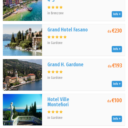
4*S
in Brenzone
Info
Grand Hotel Fasano
€230
da
in Gardone
Info
Grand H. Gardone
€193
da
in Gardone
Info
Hotel Ville
€100
da
Montefiori
in Gardone
Info