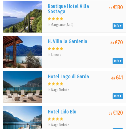
Boutique Hotel Villa
€130
da
Sostaga
in Gargnano (Salò)
Info
H. Villa la Gardenia
€70
da
in Limone
Info
Hotel Lago di Garda
€41
da
in Nago Torbole
Info
Hotel Lido Blu
€120
da
in Nago Torbole