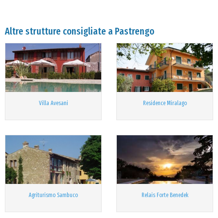
Altre strutture consigliate a Pastrengo
Villa Avesani
Residence Miralago
Agriturismo Sambuco
Relais Forte Benedek