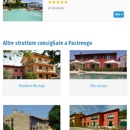
in Sirmione
Info
Altre strutture consigliate a Pastrengo
Residence Miralago
Villa Avesani