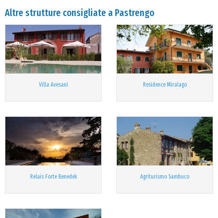
Altre strutture consigliate a Pastrengo
Villa Avesani
Residence Miralago
Relais Forte Benedek
Agriturismo Sambuco