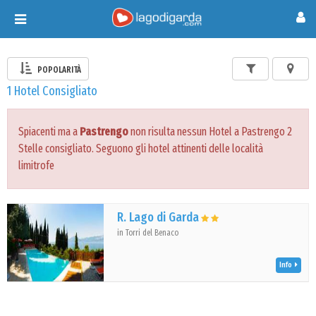
Toggle
navigation
POPOLARITÀ
1 Hotel Consigliato
Spiacenti ma a
Pastrengo
non risulta nessun Hotel a Pastrengo 2
Stelle consigliato. Seguono gli hotel attinenti delle località
limitrofe
R. Lago di Garda
in Torri del Benaco
Info