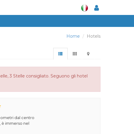
Home
Hotels
le, 3 Stelle consigliato. Seguono gli hotel
ilometri dal centro
a, è immerso nel