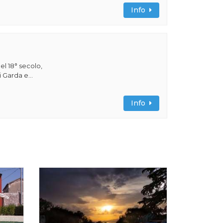
Info
del 18° secolo,
i Garda e...
Info