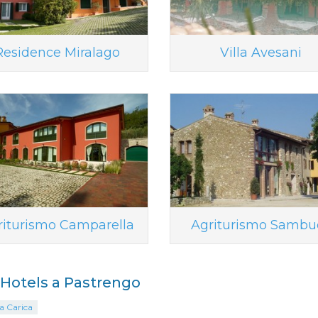
Residence Miralago
Villa Avesani
riturismo Camparella
Agriturismo Sambu
i Hotels a Pastrengo
a Carica