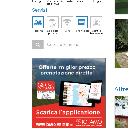
Famiglie
Animali
Romantici
Boutique
Design
ammessi
Servizi
Piscina
Spiaggia
Wifi
Parcheggio
Centro
privata
benessere
Altr