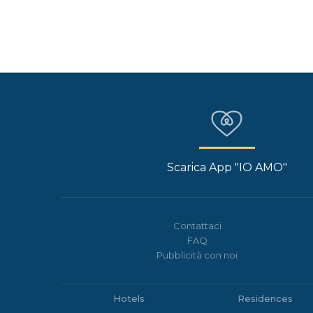
Scarica App "IO AMO"
Contattaci
FAQ
Pubblicità con noi
Hotels
Residences