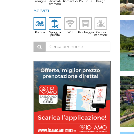
Famiglie
Animali
Romantici
Boutique
Design
ammessi
Servizi
Piscina
Spiaggia
Wifi
Parcheggio
Centro
privata
benessere