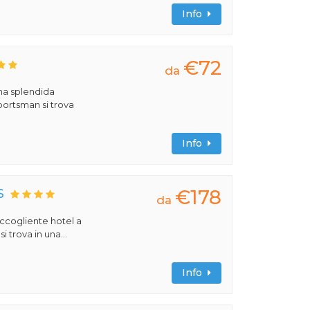
Info
€72
da
una splendida
portsman si trova
Info
€178
S
da
 accogliente hotel a
 trova in una...
Info