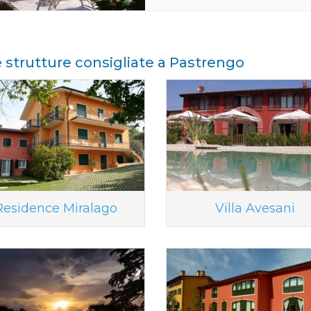
e strutture consigliate a Pastrengo
Residence Miralago
Villa Avesani