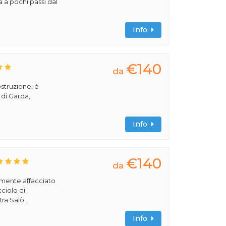
a a pochi passi dal
Info
€140
da
ostruzione, è
 di Garda,
Info
€140
da
amente affacciato
cciolo di
ra Salò...
Info