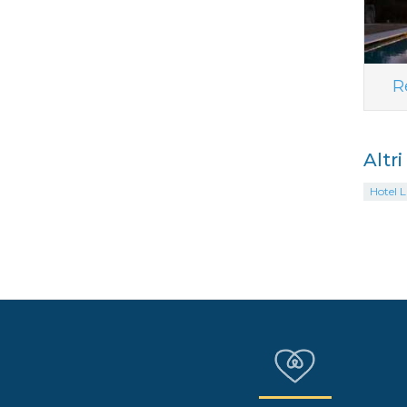
R
Altr
Hotel L