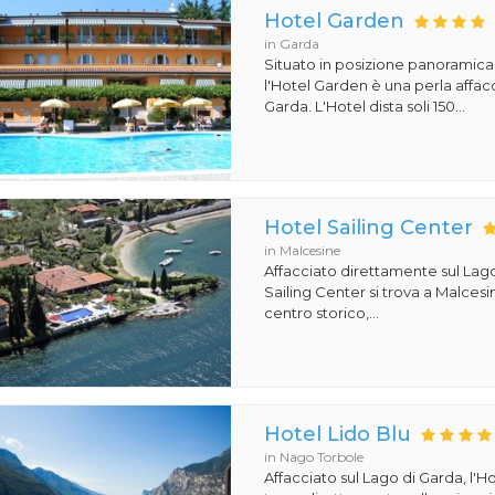
Hotel Garden
in Garda
Situato in posizione panoramica
l'Hotel Garden è una perla affacc
Garda. L'Hotel dista soli 150...
Hotel Sailing Center
in Malcesine
Affacciato direttamente sul Lago
Sailing Center si trova a Malcesin
centro storico,...
Hotel Lido Blu
in Nago Torbole
Affacciato sul Lago di Garda, l'Ho