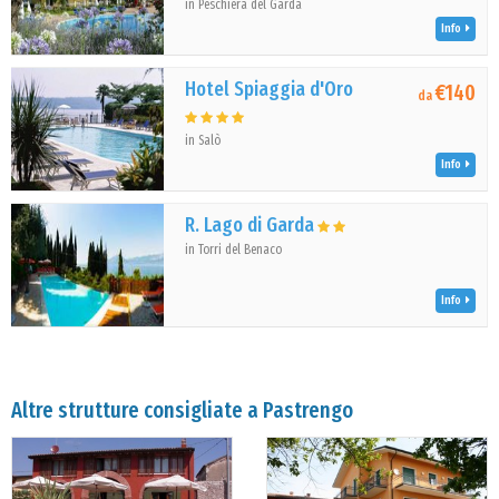
in Peschiera del Garda
Info
Hotel Spiaggia d'Oro
€140
da
in Salò
Info
R. Lago di Garda
in Torri del Benaco
Info
Altre strutture consigliate a Pastrengo