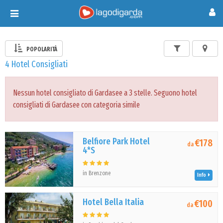
Toggle
navigation
POPOLARITÀ
4 Hotel Consigliati
Nessun hotel consigliato di Gardasee a 3 stelle. Seguono hotel
consigliati di Gardasee con categoria simile
Belfiore Park Hotel
€178
da
4*S
in Brenzone
Info
Hotel Bella Italia
€100
da