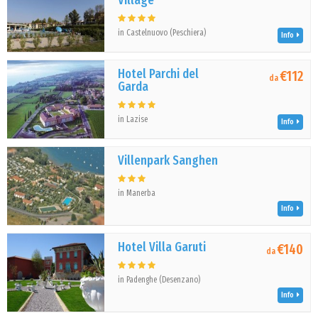
Village
in Castelnuovo (Peschiera)
Info
Hotel Parchi del
€112
da
Garda
in Lazise
Info
Villenpark Sanghen
in Manerba
Info
Hotel Villa Garuti
€140
da
in Padenghe (Desenzano)
Info