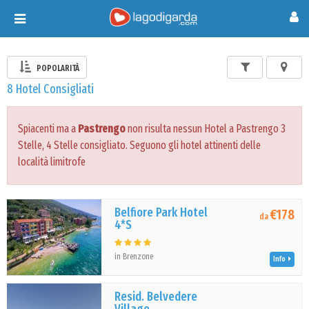
Toggle
navigation
POPOLARITÀ
8 Hotel Consigliati
Spiacenti ma a
Pastrengo
non risulta nessun Hotel a Pastrengo 3
Stelle, 4 Stelle consigliato. Seguono gli hotel attinenti delle
località limitrofe
Belfiore Park Hotel
€178
da
4*S
in Brenzone
Info
Resid. Belvedere