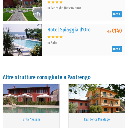
in Padenghe (Desenzano)
Info
Hotel Spiaggia d'Oro
€140
da
in Salò
Info
Altre strutture consigliate a Pastrengo
Villa Avesani
Residence Miralago