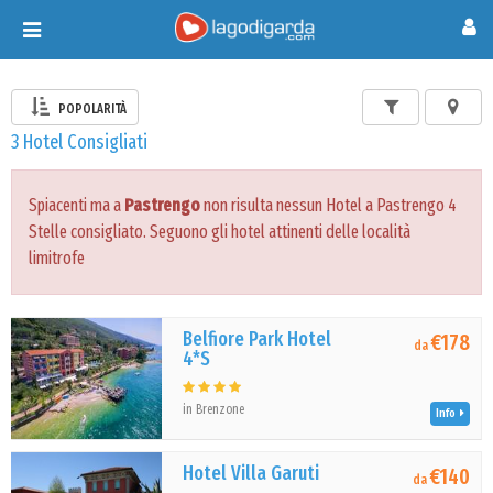
Toggle
navigation
POPOLARITÀ
3 Hotel Consigliati
Spiacenti ma a
Pastrengo
non risulta nessun Hotel a Pastrengo 4
Stelle consigliato. Seguono gli hotel attinenti delle località
limitrofe
Belfiore Park Hotel
€178
da
4*S
in Brenzone
Info
Hotel Villa Garuti
€140
da