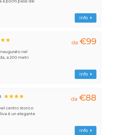
a a pochi passi dal
Info
€99
da
 inaugurato nel
rda, a 200 metri
Info
€88
a
da
 nel centro storico
 Riva è un elegante
Info