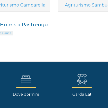
riturismo Camparella
Agriturismo Sambu
i Hotels a Pastrengo
a Carica
Dove dormire
Garda Eat