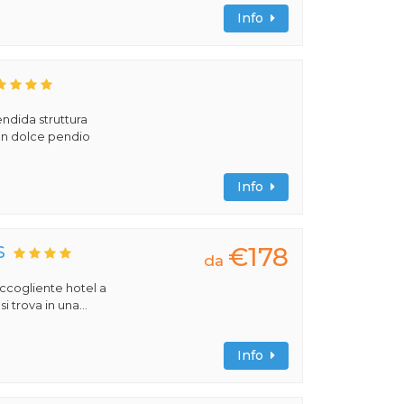
Info
ndida struttura
 un dolce pendio
Info
€178
S
da
 accogliente hotel a
 trova in una...
Info