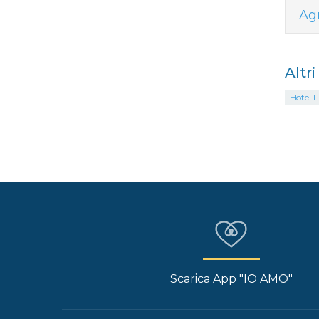
Ag
Altr
Hotel L
Scarica App "IO AMO"