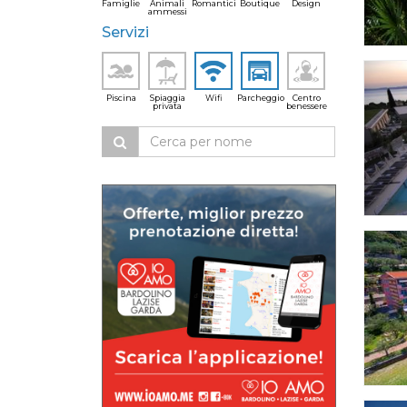
Famiglie
Animali
Romantici
Boutique
Design
ammessi
Servizi
Piscina
Spiaggia
Wifi
Parcheggio
Centro
privata
benessere