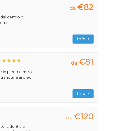
€82
da
 dal centro di
n i...
Info
€81
da
e in pieno centro
tranquilla ai piedi
Info
€120
da
tel Lido Blu si