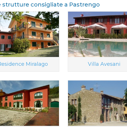
e strutture consigliate a Pastrengo
Residence Miralago
Villa Avesani