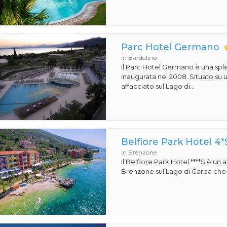
Parc Hotel Germano
in Bardolino
Il Parc Hotel Germano è una sple
inaugurata nel 2008. Situato su
affacciato sul Lago di...
Belfiore Park Hotel 4*
in Brenzone
Il Belfiore Park Hotel ****S è un
Brenzone sul Lago di Garda che si