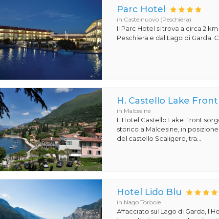
Parc Hotel
in Castelnuovo (Peschiera)
Il Parc Hotel si trova a circa 2 km
Peschiera e dal Lago di Garda. Co
H. Castello Lake Front
in Malcesine
L'Hotel Castello Lake Front sorg
storico a Malcesine, in posizione 
del castello Scaligero, tra...
Hotel Lido Blu
in Nago Torbole
Affacciato sul Lago di Garda, l'Ho