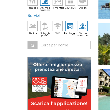
Famiglie
Animali
Romantici
Boutique
Design
ammessi
Servizi
Piscina
Spiaggia
Wifi
Parcheggio
Centro
privata
benessere