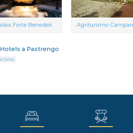
elais Forte Benedek
Agriturismo Campare
i Hotels a Pastrengo
a Carica