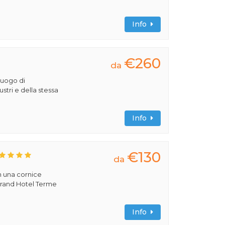
Info
€260
da
luogo di
lustri e della stessa
Info
€130
da
n una cornice
 Grand Hotel Terme
Info