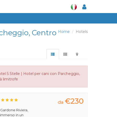
rcheggio, Centro
Home
Hotels
el 5 Stelle | Hotel per cani con Parcheggio,
à limitrofe
€230
da
a Gardone Riviera,
 immerso in un