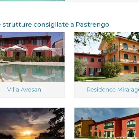
e strutture consigliate a Pastrengo
Villa Avesani
Residence Miralag