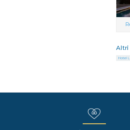
R
Altr
Hotel L