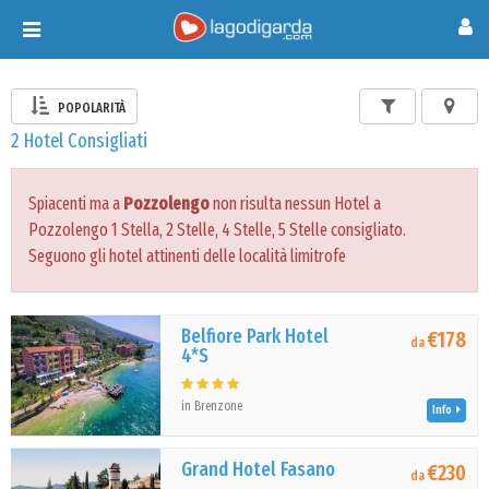
Toggle
navigation
POPOLARITÀ
2 Hotel Consigliati
Spiacenti ma a
Pozzolengo
non risulta nessun Hotel a
Pozzolengo 1 Stella, 2 Stelle, 4 Stelle, 5 Stelle consigliato.
Seguono gli hotel attinenti delle località limitrofe
Belfiore Park Hotel
€178
da
4*S
in Brenzone
Info
Grand Hotel Fasano
€230
da