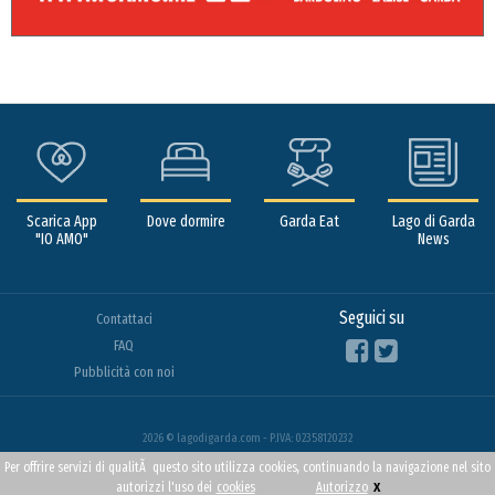
Scarica App
Dove dormire
Garda Eat
Lago di Garda
"IO AMO"
News
Seguici su
Contattaci
FAQ
Pubblicità con noi
2026 © lagodigarda.com - P.IVA: 02358120232
Per offrire servizi di qualitÃ questo sito utilizza cookies, continuando la navigazione nel sito
x
autorizzi l'uso dei
cookies
Autorizzo