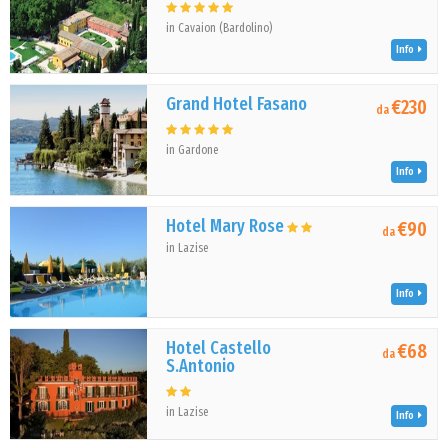
in Cavaion (Bardolino)
Info
Grand Hotel Fasano
€230
da
in Gardone
Info
Hotel Mary Rose
€90
da
in Lazise
Info
Hotel Castello
€68
da
S.Antonio
in Lazise
Info