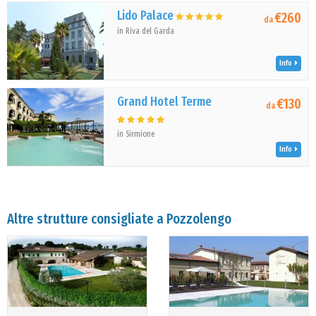
Lido Palace
€260
da
in Riva del Garda
Info
Grand Hotel Terme
€130
da
in Sirmione
Info
Altre strutture consigliate a Pozzolengo