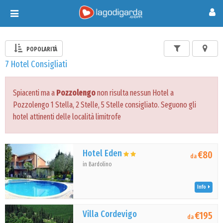
Toggle
navigation
POPOLARITÀ
7 Hotel Consigliati
Spiacenti ma a
Pozzolengo
non risulta nessun Hotel a
Pozzolengo 1 Stella, 2 Stelle, 5 Stelle consigliato. Seguono gli
hotel attinenti delle località limitrofe
Hotel Eden
€80
da
in Bardolino
Info
Villa Cordevigo
€195
da