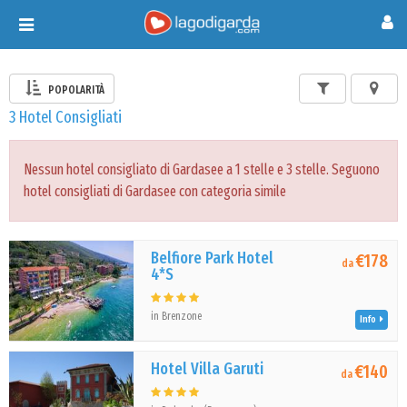
Toggle
navigation
POPOLARITÀ
3 Hotel Consigliati
Nessun hotel consigliato di Gardasee a 1 stelle e 3 stelle. Seguono
hotel consigliati di Gardasee con categoria simile
Belfiore Park Hotel
€178
da
4*S
in Brenzone
Info
Hotel Villa Garuti
€140
da