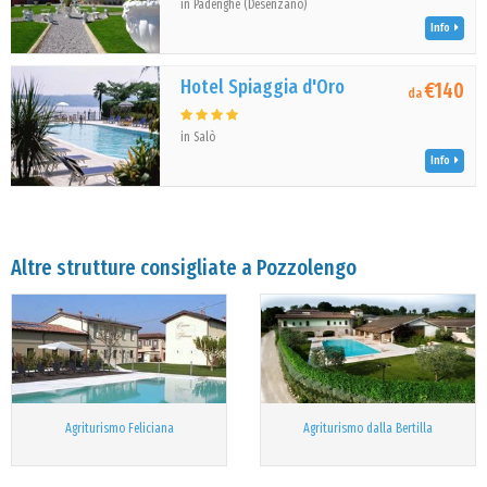
in Padenghe (Desenzano)
Info
Hotel Spiaggia d'Oro
€140
da
in Salò
Info
Altre strutture consigliate a Pozzolengo
Agriturismo Feliciana
Agriturismo dalla Bertilla