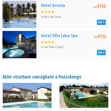
Hotel Astoria
€110
da
in Riva del Garda
Info
Hotel Villa Luisa Spa
€112
da
in San Felice (Salò)
Info
Altre strutture consigliate a Pozzolengo