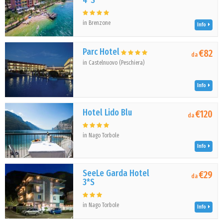
4*S
in Brenzone
Info
Parc Hotel
€82
da
in Castelnuovo (Peschiera)
Info
Hotel Lido Blu
€120
da
in Nago Torbole
Info
SeeLe Garda Hotel
€29
da
3*S
in Nago Torbole
Info