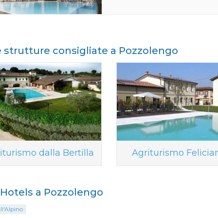
e strutture consigliate a Pozzolengo
iturismo dalla Bertilla
Agriturismo Felicia
i Hotels a Pozzolengo
ll'Alpino