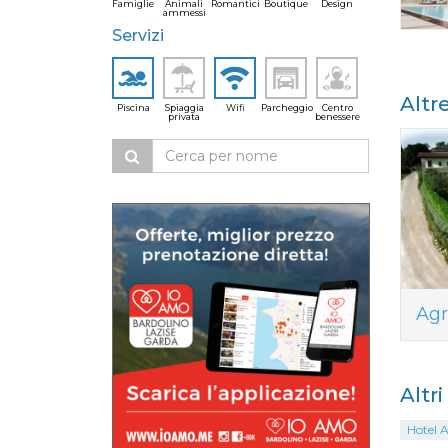
Famiglie
Animali
Romantici
Boutique
Design
ammessi
Servizi
Altr
Piscina
Spiaggia
Wifi
Parcheggio
Centro
privata
benessere
Agr
Altr
Hotel A