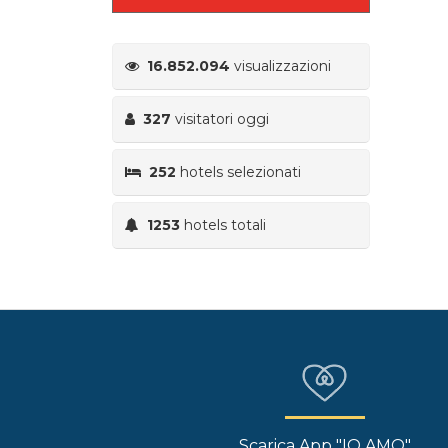
16.852.094
visualizzazioni
327
visitatori oggi
252
hotels selezionati
1253
hotels totali
Scarica App "IO AMO"