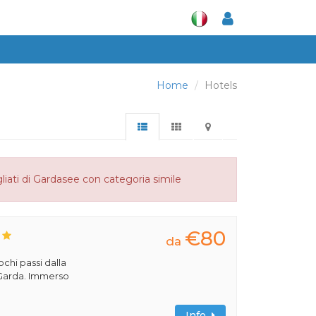
Home
Hotels
liati di Gardasee con categoria simile
€80
da
pochi passi dalla
i Garda. Immerso
Info