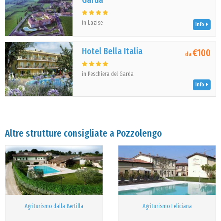
Garda
in Lazise
Info
Hotel Bella Italia
€100
da
in Peschiera del Garda
Info
Altre strutture consigliate a Pozzolengo
Agriturismo dalla Bertilla
Agriturismo Feliciana