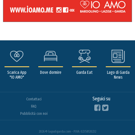
Scarica App
Dove dormire
Garda Eat
Lago di Garda
"IO AMO"
News
Seguici su
Contattaci
FAQ
Pubblicità con noi
2026 © lagodigarda.com - P.IVA: 02358120232