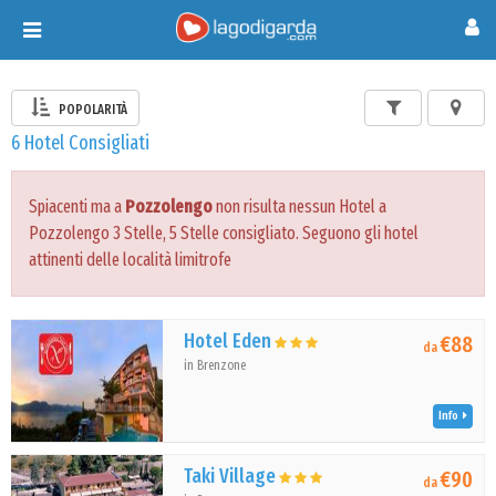
Toggle
navigation
POPOLARITÀ
6 Hotel Consigliati
Spiacenti ma a
Pozzolengo
non risulta nessun Hotel a
Pozzolengo 3 Stelle, 5 Stelle consigliato. Seguono gli hotel
attinenti delle località limitrofe
Hotel Eden
€88
da
in Brenzone
Info
Taki Village
€90
da