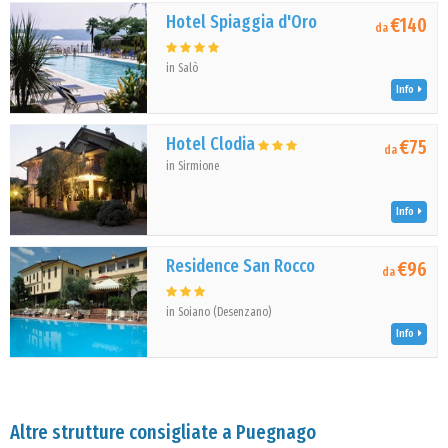
Hotel Spiaggia d'Oro
€140
da
in Salò
Info
Hotel Clodia
€75
da
in Sirmione
Info
Residence San Rocco
€96
da
in Soiano (Desenzano)
Info
Altre strutture consigliate a Puegnago