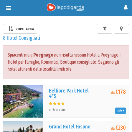
Toggle
navigation
POPOLARITÀ
8 Hotel Consigliati
Spiacenti ma a
Puegnago
non risulta nessun Hotel a Puegnago |
Hotel per Famiglie, Romantici, Boutique consigliato. Seguono gli
hotel attinenti delle località limitrofe
Belfiore Park Hotel
€178
da
4*S
in Brenzone
Info
Grand Hotel Fasano
€230
da