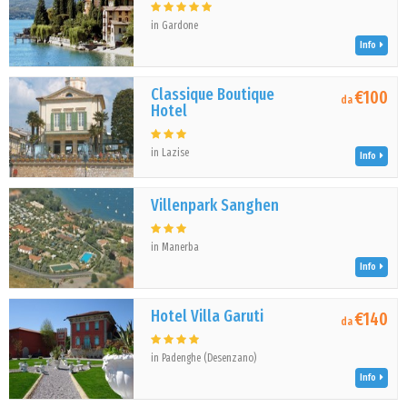
in Gardone
Info
Classique Boutique
€100
da
Hotel
in Lazise
Info
Villenpark Sanghen
in Manerba
Info
Hotel Villa Garuti
€140
da
in Padenghe (Desenzano)
Info